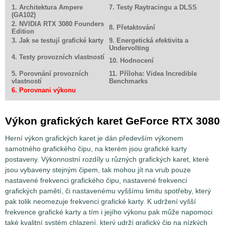
1. Architektura Ampere
7. Testy Raytracingu a DLSS
(GA102)
2. NVIDIA RTX 3080 Founders
8. Přetaktování
Edition
3. Jak se testují grafické karty
9. Energetická efektivita a
Undervolting
4. Testy provozních vlastností
10. Hodnocení
5. Porovnání provozních
11. Příloha: Videa Incredible
vlastností
Benchmarks
6. Porovnani výkonu
Výkon grafických karet GeForce RTX 3080
Herní výkon grafických karet je dán především výkonem
samotného grafického čipu, na kterém jsou grafické karty
postaveny. Výkonnostní rozdíly u různých grafických karet, které
jsou vybaveny stejným čipem, tak mohou jít na vrub pouze
nastavené frekvenci grafického čipu, nastavené frekvencí
grafických pamětí, či nastavenému vyššímu limitu spotřeby, který
pak tolik neomezuje frekvenci grafické karty. K udržení vyšší
frekvence grafické karty a tím i jejího výkonu pak může napomoci
také kvalitní systém chlazení, který udrží grafický čip na nízkých