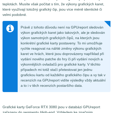
teplotách. Musíte však počítat s tím, že výkony grafických karet,
které využívají totožný grafický čip, jsou více méně identické či
velmi podobné.
Právě z tohoto důvodu není na GPUreport sledován
výkon grafických karet jako takových, ale je sledován
výkon samotných grafických čipů, na kterých jsou
konkrétní grafické karty postaveny. To mi umožňuje
rychle reagovat na náhlé změny výkonu grafických
karet ve hrách, které jsou doprovázeny například při
vydání nového patche do hry či při vydání nových a
výkonnějších ovladačů pro grafické karty. V těchto
případech mi totiž stačí přetestovat jen jednu
grafickou kartu od každého grafického čipu a vy tak v
recenzích na GPUreport vidíte výsledky vždy aktuální
a to i v těch recenzích postaršího data.
Grafické karty GeForce RTX 3080 jsou v databázi GPUreport
zařazeny do segmentu High-end. Vzhledem ke značným