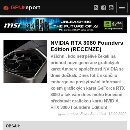
GPU
report
NVIDIA RTX 3080 Founders
Edition (RECENZE)
Všichni, kdo netrpělivě čekali na
příchod nové generace grafických
karet Ampere společnosti NVIDIA se
dnes dočkali. Dnes totiž skončilo
embargo na poskytování informací
kolem grafických karet GeForce RTX
3080 a tak vám dnes mohu konečně
představit grafickou kartu NVIDIA
RTX 3080 Founders Edition!
gpureport.cz
Pavel Šantrůček
16.09.2020
OBSAH: