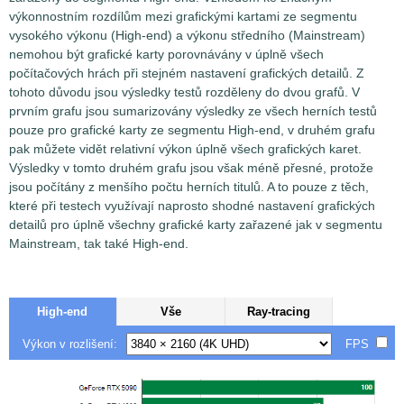
výkonnostním rozdílům mezi grafickými kartami ze segmentu
vysokého výkonu (High-end) a výkonu středního (Mainstream)
nemohou být grafické karty porovnávány v úplně všech
počítačových hrách při stejném nastavení grafických detailů. Z
tohoto důvodu jsou výsledky testů rozděleny do dvou grafů. V
prvním grafu jsou sumarizovány výsledky ze všech herních testů
pouze pro grafické karty ze segmentu High-end, v druhém grafu
pak můžete vidět relativní výkon úplně všech grafických karet.
Výsledky v tomto druhém grafu jsou však méně přesné, protože
jsou počítány z menšího počtu herních titulů. A to pouze z těch,
které při testech využívají naprosto shodné nastavení grafických
detailů pro úplně všechny grafické karty zařazené jak v segmentu
Mainstream, tak také High-end.
High-end
Vše
Ray-tracing
Výkon v rozlišení:
FPS