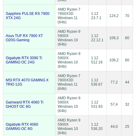
AMD Ryzen 7
Sapphire PULSE RX 7900
7800X3D
1.12
124,2
70
XTX 24G
Windows 11
23.7.1
(64b)
AMD Ryzen 9
Asus TUF RX 7900 XT
5900X
1.12
106,3
60
O20G Gaming
Windows 10
22.12.1
(64b)
AMD Ryzen 9
Gigabyte RTX 3090 Ti
5900X
1.12
106,2
60
GAMING OC 24G
Windows 10
512.16
(64b)
AMD Ryzen 7
MSI RTX 4070 GAMING X
7800X3D
1.12
77,2
44
TRIO 12G
Windows 11
536.67
(64b)
AMD Ryzen 9
Gainward RTX 4060 Ti
5900X
1.12
57,4
32
GHOST OC 8G
Windows 10
531.93
(64b)
AMD Ryzen 9
Gigabyte RTX 4060
5900X
1.12
44,0
25
GAMING OC 8G
Windows 10
536.20
(64b)