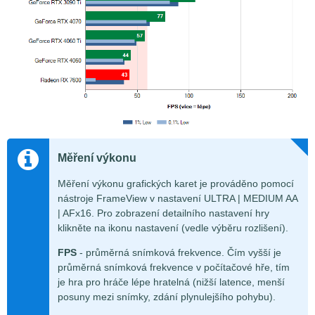
Měření výkonu
Měření výkonu grafických karet je prováděno pomocí
nástroje FrameView v nastavení ULTRA | MEDIUM AA
| AFx16. Pro zobrazení detailního nastavení hry
klikněte na ikonu nastavení (vedle výběru rozlišení).
FPS
- průměrná snímková frekvence. Čím vyšší je
průměrná snímková frekvence v počítačové hře, tím
je hra pro hráče lépe hratelná (nižší latence, menší
posuny mezi snímky, zdání plynulejšího pohybu).