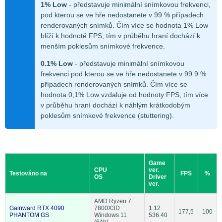
1% Low
- představuje minimální snímkovou frekvenci,
pod kterou se ve hře nedostanete v 99 % případech
renderovaných snímků. Čím více se hodnota 1% Low
blíží k hodnotě FPS, tím v průběhu hraní dochází k
menším poklesům snímkové frekvence.
0.1% Low
- představuje minimální snímkovou
frekvenci pod kterou se ve hře nedostanete v 99.9 %
případech renderovaných snímků. Čím více se
hodnota 0,1% Low vzdaluje od hodnoty FPS, tím více
v průběhu hraní dochází k náhlým krátkodobým
poklesům snímkové frekvence (stuttering).
Game
CPU
ver.
Testováno na
FPS
%
OS
Driver
ver.
AMD Ryzen 7
Gainward RTX 4090
7800X3D
1.12
177,5
100
PHANTOM GS
Windows 11
536.40
(64b)