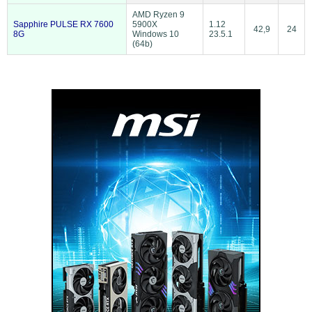
AMD Ryzen 9
Sapphire PULSE RX 7600
5900X
1.12
42,9
24
8G
Windows 10
23.5.1
(64b)