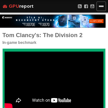
GPU
report
Tom Clancy's: The Division 2
In-game bechmark