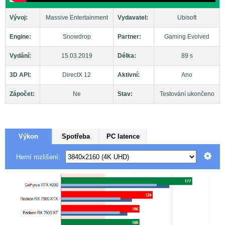
Vývoj:
Massive Entertainment
Vydavatel:
Ubisoft
Engine:
Snowdrop
Partner:
Gaming Evolved
Vydání:
15.03.2019
Délka:
89 s
3D API:
DirectX 12
Aktivní:
Ano
Zápočet:
Ne
Stav:
Testování ukončeno
Výkon
Spotřeba
PC latence
Herní rozlišení: