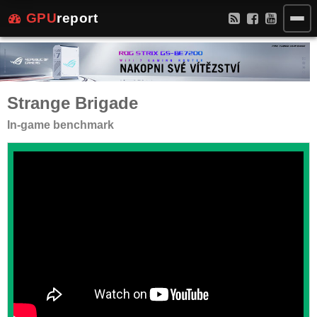
GPU
report
Strange Brigade
In-game benchmark