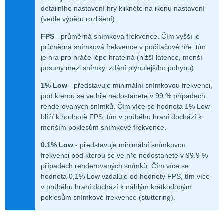
detailního nastavení hry klikněte na ikonu nastavení
(vedle výběru rozlišení).
FPS
- průměrná snímková frekvence. Čím vyšší je
průměrná snímková frekvence v počítačové hře, tím
je hra pro hráče lépe hratelná (nižší latence, menší
posuny mezi snímky, zdání plynulejšího pohybu).
1% Low
- představuje minimální snímkovou frekvenci,
pod kterou se ve hře nedostanete v 99 % případech
renderovaných snímků. Čím více se hodnota 1% Low
blíží k hodnotě FPS, tím v průběhu hraní dochází k
menším poklesům snímkové frekvence.
0.1% Low
- představuje minimální snímkovou
frekvenci pod kterou se ve hře nedostanete v 99.9 %
případech renderovaných snímků. Čím více se
hodnota 0,1% Low vzdaluje od hodnoty FPS, tím více
v průběhu hraní dochází k náhlým krátkodobým
poklesům snímkové frekvence (stuttering).