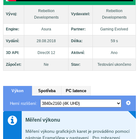
Rebellion
Rebellion
Vývoj:
Vydavatel:
Developments
Developments
Engine:
Asura
Partner:
Gaming Evolved
Vydání:
28.08.2018
Délka:
59 s
3D API:
DirectX 12
Aktivní:
Ano
Zápočet:
Ne
Stav:
Testování ukončeno
Výkon
Spotřeba
PC latence
Herní rozlišení:
Měření výkonu
Měření výkonu grafických karet je prováděno pomocí
nástroje FrameView v nastavení . Pro zobrazení