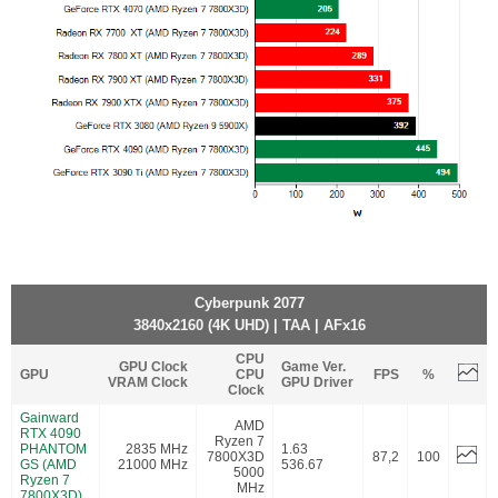
Cyberpunk 2077
3840x2160 (4K UHD) | TAA | AFx16
CPU
GPU Clock
Game Ver.
GPU
CPU
FPS
%
VRAM Clock
GPU Driver
Clock
Gainward
AMD
RTX 4090
Ryzen 7
PHANTOM
2835 MHz
1.63
7800X3D
87,2
100
GS (AMD
21000 MHz
536.67
5000
Ryzen 7
MHz
7800X3D)