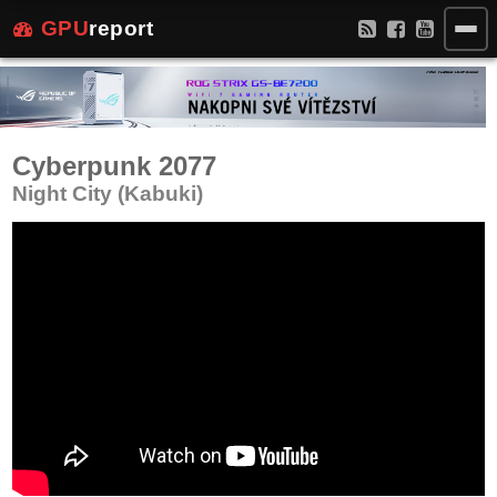
GPU
report
Cyberpunk 2077
Night City (Kabuki)