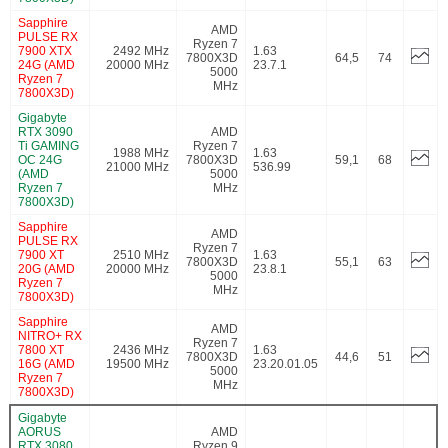
Sapphire
AMD
PULSE RX
Ryzen 7
7900 XTX
2492 MHz
1.63
7800X3D
64,5
74
24G (AMD
20000 MHz
23.7.1
5000
Ryzen 7
MHz
7800X3D)
Gigabyte
RTX 3090
AMD
Ti GAMING
Ryzen 7
1988 MHz
1.63
OC 24G
7800X3D
59,1
68
21000 MHz
536.99
(AMD
5000
Ryzen 7
MHz
7800X3D)
Sapphire
AMD
PULSE RX
Ryzen 7
7900 XT
2510 MHz
1.63
7800X3D
55,1
63
20G (AMD
20000 MHz
23.8.1
5000
Ryzen 7
MHz
7800X3D)
Sapphire
AMD
NITRO+ RX
Ryzen 7
7800 XT
2436 MHz
1.63
7800X3D
44,6
51
16G (AMD
19500 MHz
23.20.01.05
5000
Ryzen 7
MHz
7800X3D)
Gigabyte
AORUS
AMD
RTX 3080
Ryzen 9