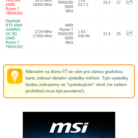
7600 8G
2613 MHz
1.63
7800X3D
23,2
27
(AMD
18000 MHz
23.7.2
5000
Ryzen 7
MHz
7800X3D)
Gigabyte
RTX 4060
AMD
GAMING
Ryzen 7
2724 MHz
1.63
OC 8G
7800X3D
21,9
25
17000 MHz
536.99
(AMD
5000
Ryzen 7
MHz
7800X3D)
Kliknutím na ikonu
se vám pro danou grafickou
kartu zobrazí detailní výsledky měření. Tyto výsledky
budou zobrazeny ve "vyskakujícím" okně (ve vašem
prohlížeči musí být povoleno!).