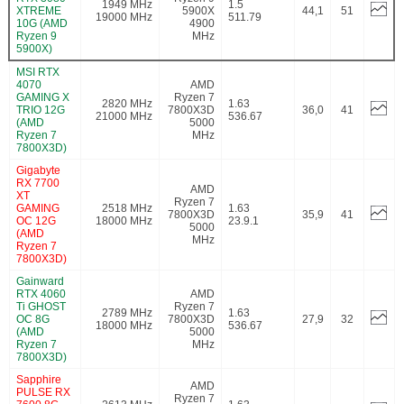
1949 MHz
1.5
XTREME
5900X
44,1
51
19000 MHz
511.79
10G (AMD
4900
Ryzen 9
MHz
5900X)
MSI RTX
4070
AMD
GAMING X
Ryzen 7
2820 MHz
1.63
TRIO 12G
7800X3D
36,0
41
21000 MHz
536.67
(AMD
5000
Ryzen 7
MHz
7800X3D)
Gigabyte
RX 7700
AMD
XT
Ryzen 7
GAMING
2518 MHz
1.63
7800X3D
35,9
41
OC 12G
18000 MHz
23.9.1
5000
(AMD
MHz
Ryzen 7
7800X3D)
Gainward
RTX 4060
AMD
Ti GHOST
Ryzen 7
2789 MHz
1.63
OC 8G
7800X3D
27,9
32
18000 MHz
536.67
(AMD
5000
Ryzen 7
MHz
7800X3D)
Sapphire
AMD
PULSE RX
Ryzen 7