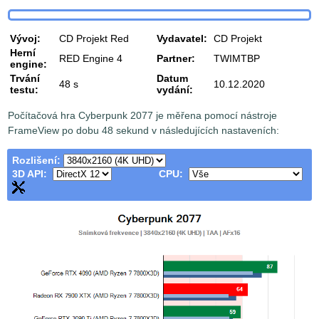
Vývoj:
CD Projekt Red
Vydavatel:
CD Projekt
Herní
RED Engine 4
Partner:
TWIMTBP
engine:
Trvání
Datum
48 s
10.12.2020
testu:
vydání:
Počítačová hra Cyberpunk 2077 je měřena pomocí nástroje
FrameView po dobu 48 sekund v následujících nastaveních:
Rozlišení:
3D API:
CPU: