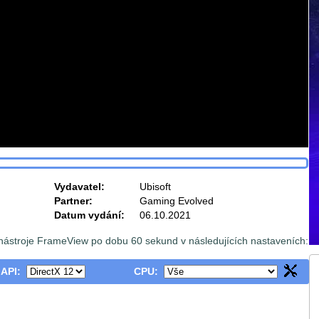
Vydavatel:
Ubisoft
Partner:
Gaming Evolved
Datum vydání:
06.10.2021
nástroje FrameView po dobu 60 sekund v následujících nastaveních:
 API:
CPU: