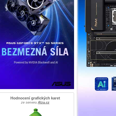
Hodnocení grafických karet
ze serveru
Alza.cz