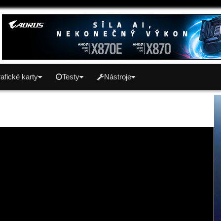
afické karty
Testy
Nástroje