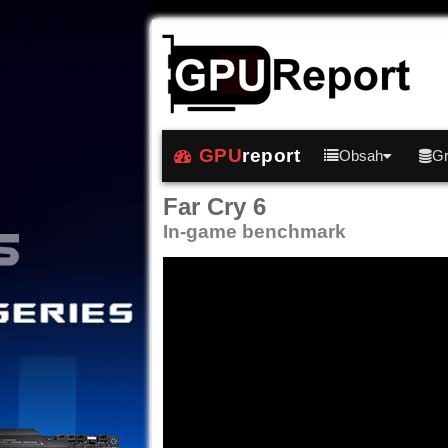
GPU
report
Obsah
Gr
Far Cry 6
In-game benchmark