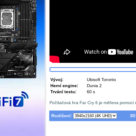
Vývoj:
Ubisoft Toronto
Herní engine:
Dunia 2
Trvání testu:
60 s
Počítačová hra Far Cry 6 je měřena pomocí 
Rozlišení:
3D