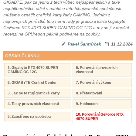
GIGABTE, pak za jednu z těch vůbec nejúspěšnějších a také
nejoblíbenějších edicí v nabídce této tchajwanské společnosti
můžeme označit grafické karty řady GAMING. Jedním z
nejnovějších přírůstků této herní řady je grafická karta Gigabyte
GeForce RTX 4070 SUPER GAMING OC 12G a my se ji v dnešní
recenzi na GPUreport pěkně podíváme na zoubky.
Pavel Šantrůček
11.12.2024
OBSAH ČLÁNKU
1. Gigabyte RTX 4070 SUPER
6. Porovnání provozních
GAMING OC 12G
vlastností
2. GIGABYTE Control Center
7. Porovnání výkonu
3. Jak se testují grafické karty
8. Přetaktování
4. Testy provozních vlastností
9. Hodnocení
10. Porovnání GeForce RTX
5. Zaostřeno na spotřebu
4070 SUPER