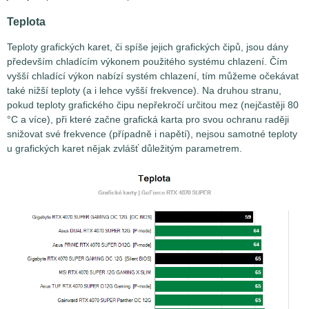
Teplota
Teploty grafických karet, či spíše jejich grafických čipů, jsou dány
především chladícím výkonem použitého systému chlazení. Čím
vyšší chladící výkon nabízí systém chlazení, tím můžeme očekávat
také nižší teploty (a i lehce vyšší frekvence). Na druhou stranu,
pokud teploty grafického čipu nepřekročí určitou mez (nejčastěji 80
°C a více), při které začne grafická karta pro svou ochranu raději
snižovat své frekvence (případně i napětí), nejsou samotné teploty
u grafických karet nějak zvlášť důležitým parametrem.