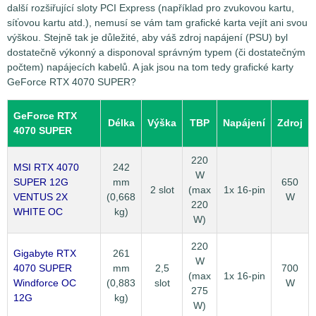
další rozšiřující sloty PCI Express (například pro zvukovou kartu,
síťovou kartu atd.), nemusí se vám tam grafické karta vejít ani svou
výškou. Stejně tak je důležité, aby váš zdroj napájení (PSU) byl
dostatečně výkonný a disponoval správným typem (či dostatečným
počtem) napájecích kabelů. A jak jsou na tom tedy grafické karty
GeForce RTX 4070 SUPER?
GeForce RTX
Délka
Výška
TBP
Napájení
Zdroj
4070 SUPER
220
MSI RTX 4070
242
W
SUPER 12G
mm
650
2 slot
(max
1x 16-pin
VENTUS 2X
(0,668
W
220
WHITE OC
kg)
W)
220
Gigabyte RTX
261
W
4070 SUPER
mm
2,5
700
(max
1x 16-pin
Windforce OC
(0,883
slot
W
275
12G
kg)
W)