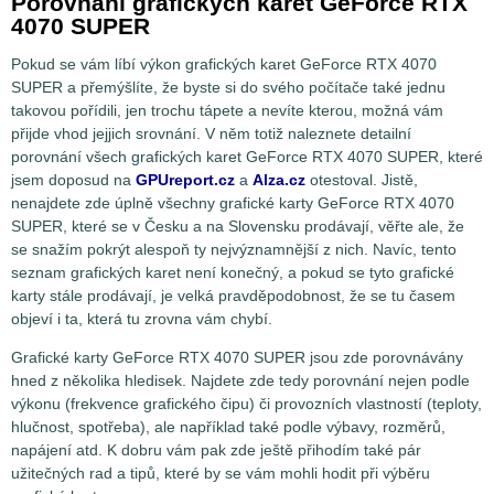
Porovnání grafických karet GeForce RTX
4070 SUPER
Pokud se vám líbí výkon grafických karet GeForce RTX 4070
SUPER a přemýšlíte, že byste si do svého počítače také jednu
takovou pořídili, jen trochu tápete a nevíte kterou, možná vám
přijde vhod jejjich srovnání. V něm totiž naleznete detailní
porovnání všech grafických karet GeForce RTX 4070 SUPER, které
jsem doposud na
GPUreport.cz
a
Alza.cz
otestoval. Jistě,
nenajdete zde úplně všechny grafické karty GeForce RTX 4070
SUPER, které se v Česku a na Slovensku prodávají, věřte ale, že
se snažím pokrýt alespoň ty nejvýznamnější z nich. Navíc, tento
seznam grafických karet není konečný, a pokud se tyto grafické
karty stále prodávají, je velká pravděpodobnost, že se tu časem
objeví i ta, která tu zrovna vám chybí.
Grafické karty GeForce RTX 4070 SUPER jsou zde porovnávány
hned z několika hledisek. Najdete zde tedy porovnání nejen podle
výkonu (frekvence grafického čipu) či provozních vlastností (teploty,
hlučnost, spotřeba), ale například také podle výbavy, rozměrů,
napájení atd. K dobru vám pak zde ještě přihodím také pár
užitečných rad a tipů, které by se vám mohli hodit při výběru