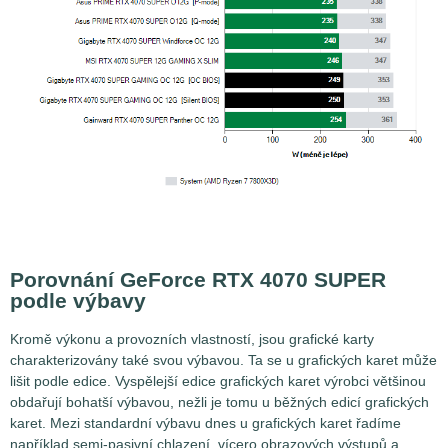
Porovnání GeForce RTX 4070 SUPER
podle výbavy
Kromě výkonu a provozních vlastností, jsou grafické karty
charakterizovány také svou výbavou. Ta se u grafických karet může
lišit podle edice. Vyspělejší edice grafických karet výrobci většinou
obdařují bohatší výbavou, nežli je tomu u běžných edicí grafických
karet. Mezi standardní výbavu dnes u grafických karet řadíme
například semi-pasivní chlazení, vícero obrazových výstupů a