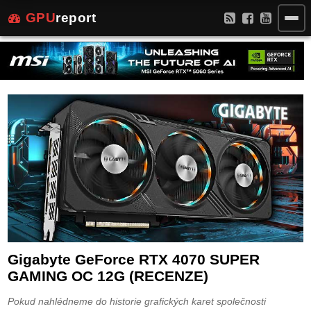
GPU
report
Gigabyte GeForce RTX 4070 SUPER
GAMING OC 12G (RECENZE)
Pokud nahlédneme do historie grafických karet společnosti