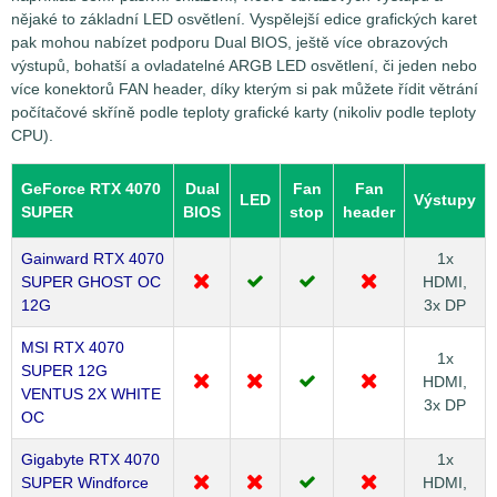
nějaké to základní LED osvětlení. Vyspělejší edice grafických karet
pak mohou nabízet podporu Dual BIOS, ještě více obrazových
výstupů, bohatší a ovladatelné ARGB LED osvětlení, či jeden nebo
více konektorů FAN header, díky kterým si pak můžete řídit větrání
počítačové skříně podle teploty grafické karty (nikoliv podle teploty
CPU).
GeForce RTX 4070
Dual
Fan
Fan
LED
Výstupy
SUPER
BIOS
stop
header
Gainward RTX 4070
1x
SUPER GHOST OC
HDMI,
12G
3x DP
MSI RTX 4070
1x
SUPER 12G
HDMI,
VENTUS 2X WHITE
3x DP
OC
Gigabyte RTX 4070
1x
SUPER Windforce
HDMI,