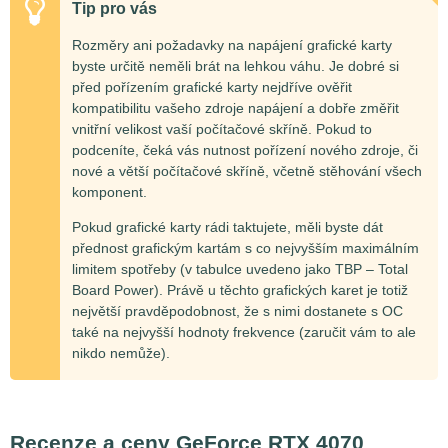
Tip pro vás
Rozměry ani požadavky na napájení grafické karty
byste určitě neměli brát na lehkou váhu. Je dobré si
před pořízením grafické karty nejdříve ověřit
kompatibilitu vašeho zdroje napájení a dobře změřit
vnitřní velikost vaší počítačové skříně. Pokud to
podceníte, čeká vás nutnost pořízení nového zdroje, či
nové a větší počítačové skříně, včetně stěhování všech
komponent.
Pokud grafické karty rádi taktujete, měli byste dát
přednost grafickým kartám s co nejvyšším maximálním
limitem spotřeby (v tabulce uvedeno jako TBP – Total
Board Power). Právě u těchto grafických karet je totiž
největší pravděpodobnost, že s nimi dostanete s OC
také na nejvyšší hodnoty frekvence (zaručit vám to ale
nikdo nemůže).
Recenze a ceny GeForce RTX 4070