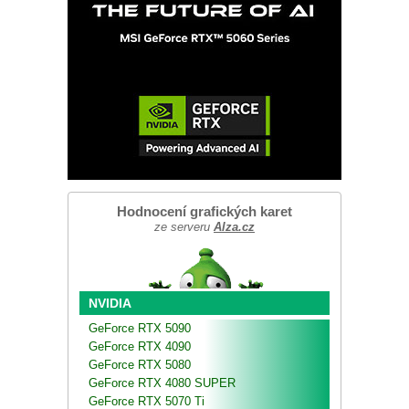
Hodnocení grafických karet
ze serveru
Alza.cz
NVIDIA
GeForce RTX 5090
GeForce RTX 4090
GeForce RTX 5080
GeForce RTX 4080 SUPER
GeForce RTX 5070 Ti