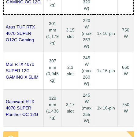
GAMING OC 12G
320
kg)
W)
220
301
Asus TUF RTX
W
mm
3,15
750
4070 SUPER
(max
1x 16-pin
(1,179
slot
W
O12G Gaming
253
kg)
W)
245
307
MSI RTX 4070
W
mm
2,3
650
SUPER 12G
(max
1x 16-pin
(0,945
slot
W
GAMING X SLIM
260
kg)
W)
245
329
Gainward RTX
W
mm
3,17
750
4070 SUPER
(max
1x 16-pin
(1,436
slot
W
Panther OC 12G
255
kg)
W)