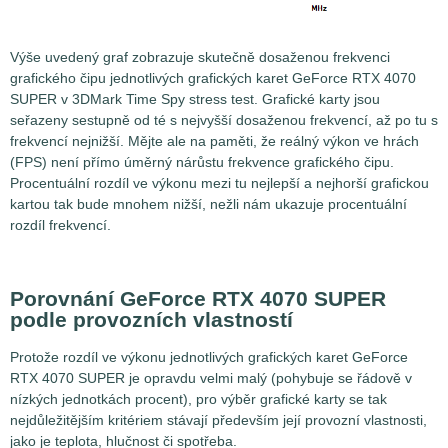
Výše uvedený graf zobrazuje skutečně dosaženou frekvenci
grafického čipu jednotlivých grafických karet GeForce RTX 4070
SUPER v 3DMark Time Spy stress test. Grafické karty jsou
seřazeny sestupně od té s nejvyšší dosaženou frekvencí, až po tu s
frekvencí nejnižší. Mějte ale na paměti, že reálný výkon ve hrách
(FPS) není přímo úměrný nárůstu frekvence grafického čipu.
Procentuální rozdíl ve výkonu mezi tu nejlepší a nejhorší grafickou
kartou tak bude mnohem nižší, nežli nám ukazuje procentuální
rozdíl frekvencí.
Porovnání GeForce RTX 4070 SUPER
podle provozních vlastností
Protože rozdíl ve výkonu jednotlivých grafických karet GeForce
RTX 4070 SUPER je opravdu velmi malý (pohybuje se řádově v
nízkých jednotkách procent), pro výběr grafické karty se tak
nejdůležitějším kritériem stávají především její provozní vlastnosti,
jako je teplota, hlučnost či spotřeba.