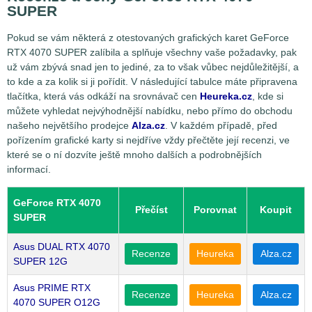
SUPER
Pokud se vám některá z otestovaných grafických karet GeForce
RTX 4070 SUPER zalíbila a splňuje všechny vaše požadavky, pak
už vám zbývá snad jen to jediné, za to však vůbec nejdůležitější, a
to kde a za kolik si ji pořídit. V následující tabulce máte připravena
tlačítka, která vás odkáží na srovnávač cen
Heureka.cz
, kde si
můžete vyhledat nejvýhodnější nabídku, nebo přímo do obchodu
našeho největšího prodejce
Alza.cz
. V každém případě, před
pořízením grafické karty si nejdříve vždy přečtěte její recenzi, ve
které se o ní dozvíte ještě mnoho dalších a podrobnějších
informací.
GeForce RTX 4070
Přečíst
Porovnat
Koupit
SUPER
Asus DUAL RTX 4070
Recenze
Heureka
Alza.cz
SUPER 12G
Asus PRIME RTX
Recenze
Heureka
Alza.cz
4070 SUPER O12G