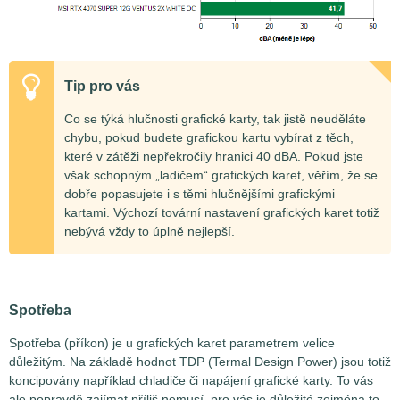
Tip pro vás
Co se týká hlučnosti grafické karty, tak jistě neuděláte
chybu, pokud budete grafickou kartu vybírat z těch,
které v zátěži nepřekročily hranici 40 dBA. Pokud jste
však schopným „ladičem“ grafických karet, věřím, že se
dobře popasujete i s těmi hlučnějšími grafickými
kartami. Výchozí tovární nastavení grafických karet totiž
nebývá vždy to úplně nejlepší.
Spotřeba
Spotřeba (příkon) je u grafických karet parametrem velice
důležitým. Na základě hodnot TDP (Termal Design Power) jsou totiž
koncipovány například chladiče či napájení grafické karty. To vás
ale popravdě zajímat příliš nemusí, pro vás je důležité zejména to,