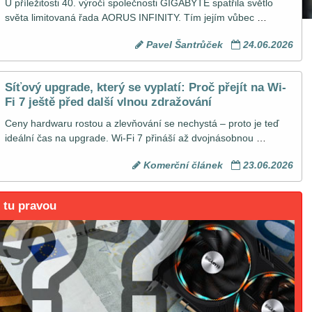
U příležitosti 40. výročí společnosti GIGABYTE spatřila světlo 
světa limitovaná řada AORUS INFINITY. Tím jejím vůbec 
nejvýkonnějším zástupcem je pak grafická karta Gigabyte 
Pavel Šantrůček
24.06.2026
AORUS GeForce RTX 5090 INFINITY 32G. Co všechno tento 
futuristicky vyhlížející kousek hardware s nepřehlédnutelným 
ARGB osvětlením nabízí a jak si ve finále vedl v testech na 
Síťový upgrade, který se vyplatí: Proč přejít na Wi-
GPUreport, se dozvíte právě v této recenzi.
Fi 7 ještě před další vlnou zdražování
Ceny hardwaru rostou a zlevňování se nechystá – proto je teď 
ideální čas na upgrade. Wi-Fi 7 přináší až dvojnásobnou 
propustnost, rekordně nízkou latenci a stabilitu díky technologii 
Komerční článek
23.06.2026
MLO. Routery ASUS to vše zvládají s podporou Mesh sítí, 
adaptivního QoS i bezplatným zabezpečením AiProtection. 
Technologický náskok si zajistíte už od 4 950 Kč.
t tu pravou