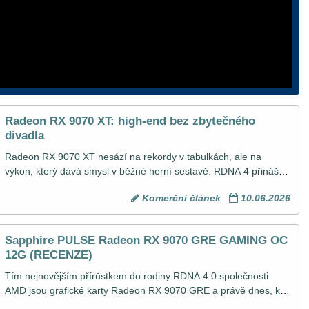
Radeon RX 9070 XT: high-end bez zbytečného
divadla
Radeon RX 9070 XT nesází na rekordy v tabulkách, ale na 
výkon, který dává smysl v běžné herní sestavě. RDNA 4 přináší 
hlavně silné QHD, rozumnou rezervu pro 4K s upscalingem, 16 
Komerční článek
10.06.2026
GB VRAM a výrazně lepší ray tracing než dřív. V modelech 
GIGABYTE se z ní stává praktický high-end pro hráče, kteří chtějí 
rychlý QHD monitor využít naplno, ale neřešit extrém za každou 
Sapphire PULSE Radeon RX 9070 GRE GAMING OC
cenu.
12G (RECENZE)
Tím nejnovějším přírůstkem do rodiny RDNA 4.0 společnosti 
AMD jsou grafické karty Radeon RX 9070 GRE a právě dnes, kdy 
skončilo embargo na informace, vám mohu konečně prozradit, 