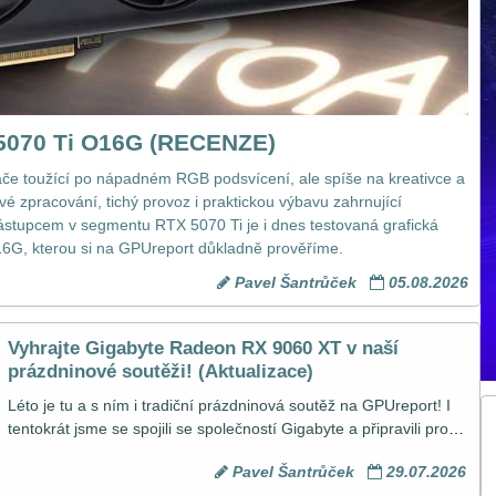
5070 Ti O16G (RECENZE)
áče toužící po nápadném RGB podsvícení, ale spíše na kreativce a 
vé zpracování, tichý provoz i praktickou výbavu zahrnující 
stupcem v segmentu RTX 5070 Ti je i dnes testovaná grafická 
6G, kterou si na GPUreport důkladně prověříme.
Pavel Šantrůček
05.08.2026
Vyhrajte Gigabyte Radeon RX 9060 XT v naší
prázdninové soutěži! (Aktualizace)
Léto je tu a s ním i tradiční prázdninová soutěž na GPUreport! I 
tentokrát jsme se spojili se společností Gigabyte a připravili pro 
vás šanci vyhrát výkonnou grafickou kartu Gigabyte Radeon RX 
Pavel Šantrůček
29.07.2026
9060 XT GAMING OC 16G. Pokud tedy sníte o grafické kartě s 