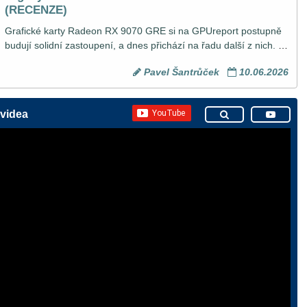
(RECENZE)
Grafické karty Radeon RX 9070 GRE si na GPUreport postupně 
budují solidní zastoupení, a dnes přichází na řadu další z nich. 
Grafická karta Gigabyte Radeon RX 9070 GRE GAMING OC 12G 
Pavel Šantrůček
10.06.2026
sází na osvědčený systém chlazení WINDFORCE se třemi 
protiběžnými ventilátory HAWK FAN a výbavu, které lze jen těžko 
co vytknout. Co všechno tato GAMING nabízí a jak si vedla v 
 videa
testech, se dozvíte právě v této recenzi.