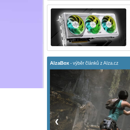
AlzaBox
- výběr článků z Alza.cz
❮