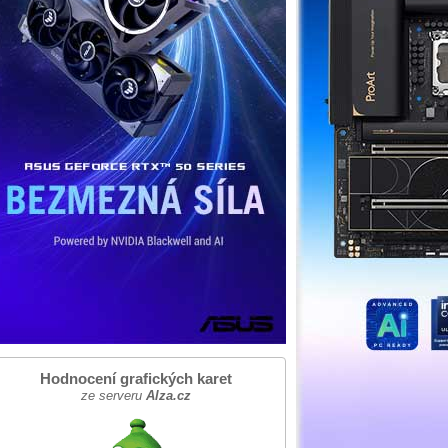
Hodnocení grafických karet
ze serveru
Alza.cz