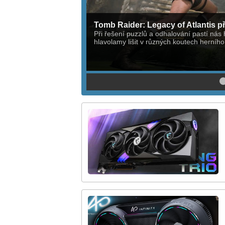
Tomb Raider: Legacy of Atlantis př
Při řešení puzzlů a odhalování pastí nás h
hlavolamy lišit v různých koutech herního