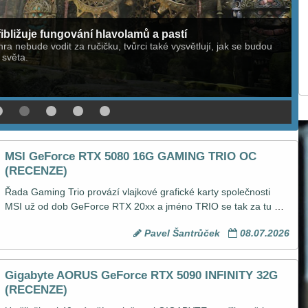
ibližuje fungování hlavolamů a pastí
ra nebude vodit za ručičku, tvůrci také vysvětlují, jak se budou
 světa.
MSI GeForce RTX 5080 16G GAMING TRIO OC
(RECENZE)
Řada Gaming Trio provází vlajkové grafické karty společnosti 
MSI už od dob GeForce RTX 20xx a jméno TRIO se tak za tu 
dobu stalo synonymem pro masivní tříventilátorové chlazení. 
Pavel Šantrůček
08.07.2026
Grafická karta MSI GeForce RTX 5080 16G GAMING TRIO OC 
na tuto tradici navazuje a patří k nejvybavenějším kartám své 
třídy. Co nabízí a jestli se její pořízení vyplatí, se můžete 
Gigabyte AORUS GeForce RTX 5090 INFINITY 32G
dozvědět právě v této recenzi na GPUreport.
(RECENZE)