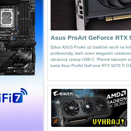
Asus ProArt GeForce RTX 
Edice ASUS ProArt už tradičně necílí na hr
profesionály, kteří ocení elegantní celokovo
obrazový výstup USB-C. Přesně takovým zá
karta Asus ProArt GeForce RTX 5070 Ti O1