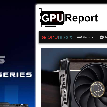
GPU
report
Obsah
Gr