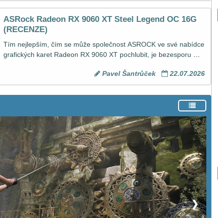
kapacitou paměti, která by zvládla i ty náročnější herní tituly 
budoucnosti, neváhejte a zapojte se. Třeba právě na vás se 
ASRock Radeon RX 9060 XT Steel Legend OC 16G
usměje štěstí!
(RECENZE)
Tím nejlepším, čím se může společnost ASROCK ve své nabídce 
grafických karet Radeon RX 9060 XT pochlubit, je bezesporu 
grafická karta ASRock Radeon RX 9060 XT Steel Legend OC 
Pavel Šantrůček
22.07.2026
16G, která toho nabízí opravdu hodně, a to včetně 16 GB 
grafické paměti. Jak se této kartě vedlo v testech na GPUreport a 
jestli by se vám její pořízení vyplatilo, to se můžete dozvědět 
právě v této recenzi.
❯