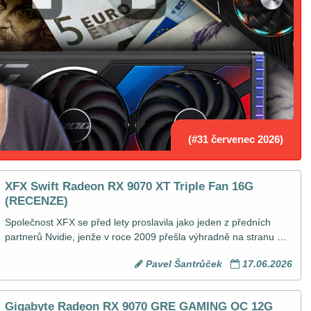
(#31 červenec 2026)
XFX Swift Radeon RX 9070 XT Triple Fan 16G
(RECENZE)
Společnost XFX se před lety proslavila jako jeden z předních 
partnerů Nvidie, jenže v roce 2009 přešla výhradně na stranu 
AMD a dnes patří k jejím klíčovým partnerům. V nabídce 
Pavel Šantrůček
17.06.2026
grafických karet Radeon RX 9070 XT pak model Swift 
představuje tu dostupnější volbu, a jedním z jeho zástupců je 
také XFX Swift Radeon RX 9070 XT Triple Fan 16G, kterou si v 
Gigabyte Radeon RX 9070 GRE GAMING OC 12G
dnešní recenzi na GPUreport důkladně proklepneme.