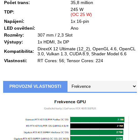
Počet trans:
35,8 million
245 W
TDP:
(OC 25 W)
Napájení:
1x 16-pin
LED osvětlení:
Ano
Rozměry:
307 mm / 2,3 Slot
Výstupy:
1x HDMI, 3x DP
DirextX 12 Ultimate (12_2), OpenGL 4.6, OpenCL
Kompatibilita:
3.0, Vulkan 1.3, CUDA 8.9, Shader Model 6.6
Vlastnosti:
RT Cores: 56; Tensor Cores: 224
PROVOZNÍ VLASTNOSTI