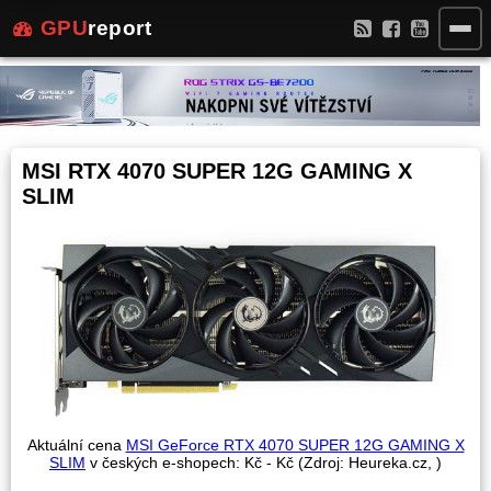
GPU
report
MSI RTX 4070 SUPER 12G GAMING X
SLIM
Aktuální cena
MSI GeForce RTX 4070 SUPER 12G GAMING X
SLIM
v českých e-shopech:
Kč -
Kč (Zdroj: Heureka.cz,
)