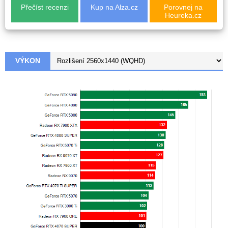
Přečíst recenzi
Kup na Alza.cz
Porovnej na
Heureka.cz
VÝKON