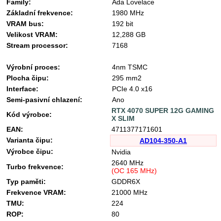
Family:
Ada Lovelace
Základní frekvence:
1980 MHz
VRAM bus:
192 bit
Velikost VRAM:
12,288 GB
Stream processor:
7168
Výrobní proces:
4nm TSMC
Plocha čipu:
295 mm2
Interface:
PCIe 4.0 x16
Semi-pasivní chlazení:
Ano
RTX 4070 SUPER 12G GAMING
Kód výrobce:
X SLIM
EAN:
4711377171601
Varianta čipu:
AD104-350-A1
Výrobce čipu:
Nvidia
2640 MHz
Turbo frekvence:
(OC 165 MHz)
Typ paměti:
GDDR6X
Frekvence VRAM:
21000 MHz
TMU:
224
ROP:
80