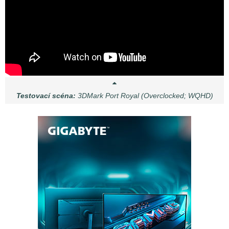
Testovací scéna:
3DMark Port Royal (Overclocked; WQHD)