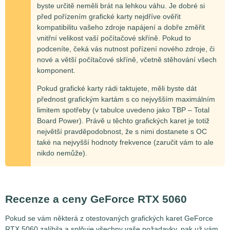
byste určitě neměli brát na lehkou váhu. Je dobré si
před pořízením grafické karty nejdříve ověřit
kompatibilitu vašeho zdroje napájení a dobře změřit
vnitřní velikost vaší počítačové skříně. Pokud to
podceníte, čeká vás nutnost pořízení nového zdroje, či
nové a větší počítačové skříně, včetně stěhování všech
komponent.
Pokud grafické karty rádi taktujete, měli byste dát
přednost grafickým kartám s co nejvyšším maximálním
limitem spotřeby (v tabulce uvedeno jako TBP – Total
Board Power). Právě u těchto grafických karet je totiž
největší pravděpodobnost, že s nimi dostanete s OC
také na nejvyšší hodnoty frekvence (zaručit vám to ale
nikdo nemůže).
Recenze a ceny GeForce RTX 5060
Pokud se vám některá z otestovaných grafických karet GeForce
RTX 5060 zalíbila a splňuje všechny vaše požadavky, pak už vám