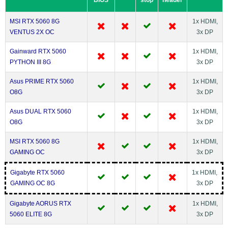
BIOS
stop
header
MSI RTX 5060 8G
1x HDMI,
VENTUS 2X OC
3x DP
Gainward RTX 5060
1x HDMI,
PYTHON III 8G
3x DP
Asus PRIME RTX 5060
1x HDMI,
O8G
3x DP
Asus DUAL RTX 5060
1x HDMI,
O8G
3x DP
MSI RTX 5060 8G
1x HDMI,
GAMING OC
3x DP
Gigabyte RTX 5060
1x HDMI,
GAMING OC 8G
3x DP
Gigabyte AORUS RTX
1x HDMI,
5060 ELITE 8G
3x DP