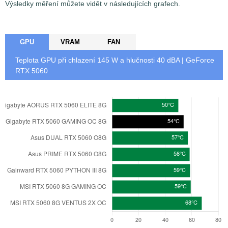
Výsledky měření můžete vidět v následujících grafech.
GPU
VRAM
FAN
Teplota GPU při chlazení
145
W a hlučnosti 40 dBA | GeForce
RTX 5060