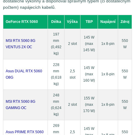
dostatečně výkonný a disponoval správným typem (či dostatečným
počtem) napájecích kabelů.
GeForce RTX 5060
Délka
Výška
TBP
Napájení
Zdroj
197
145 W
MSI RTX 5060 8G
mm
550
2 slot
(max
1x 8-pin
VENTUS 2X OC
(0,492
W
145 W)
kg)
228
145 W
Asus DUAL RTX 5060
mm
2,5
550
(max
1x 8-pin
O8G
(0,618
slot
W
160 W)
kg)
248
155 W
MSI RTX 5060 8G
mm
550
2 slot
(max
1x 8-pin
GAMING OC
(0,624
W
170 W)
kg)
269
145 W
Asus PRIME RTX 5060
mm
2,5
550