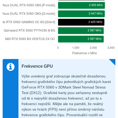
Frekvence GPU
Výše uvedený graf zobrazuje skutečně dosaženou
frekvenci grafického čipu jednotlivých grafických karet
GeForce RTX 5060 v 3DMark Steel Nomad Stress
Test (DX12). Grafické karty jsou seřazeny sestupně
od té s nejvyšší dosaženou frekvencí, až po tu s
frekvencí nejnižší. Mějte ale na paměti, že reálný
výkon ve hrách (FPS) není přímo úměrný nárůstu
frekvence grafického čipu. Procentuální rozdíl ve