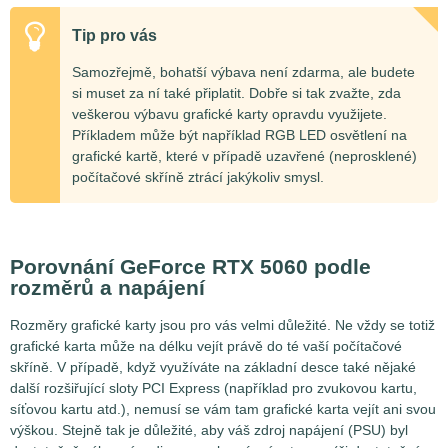
Tip pro vás
Samozřejmě, bohatší výbava není zdarma, ale budete
si muset za ní také připlatit. Dobře si tak zvažte, zda
veškerou výbavu grafické karty opravdu využijete.
Příkladem může být například RGB LED osvětlení na
grafické kartě, které v případě uzavřené (neprosklené)
počítačové skříně ztrácí jakýkoliv smysl.
Porovnání GeForce RTX 5060 podle
rozměrů a napájení
Rozměry grafické karty jsou pro vás velmi důležité. Ne vždy se totiž
grafické karta může na délku vejít právě do té vaší počítačové
skříně. V případě, když využíváte na základní desce také nějaké
další rozšiřující sloty PCI Express (například pro zvukovou kartu,
síťovou kartu atd.), nemusí se vám tam grafické karta vejít ani svou
výškou. Stejně tak je důležité, aby váš zdroj napájení (PSU) byl