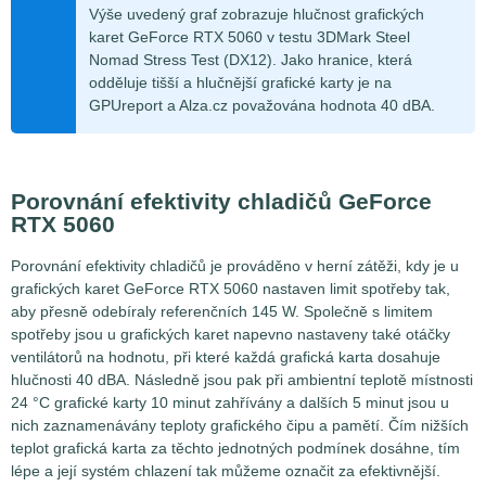
Výše uvedený graf zobrazuje hlučnost grafických
karet GeForce RTX 5060 v testu 3DMark Steel
Nomad Stress Test (DX12). Jako hranice, která
odděluje tišší a hlučnější grafické karty je na
GPUreport a Alza.cz považována hodnota 40 dBA.
Porovnání efektivity chladičů GeForce
RTX 5060
Porovnání efektivity chladičů je prováděno v herní zátěži, kdy je u
grafických karet GeForce RTX 5060 nastaven limit spotřeby tak,
aby přesně odebíraly referenčních
145
W. Společně s limitem
spotřeby jsou u grafických karet napevno nastaveny také otáčky
ventilátorů na hodnotu, při které každá grafická karta dosahuje
hlučnosti 40 dBA. Následně jsou pak při ambientní teplotě místnosti
24 °C grafické karty 10 minut zahřívány a dalších 5 minut jsou u
nich zaznamenávány teploty grafického čipu a pamětí. Čím nižších
teplot grafická karta za těchto jednotných podmínek dosáhne, tím
lépe a její systém chlazení tak můžeme označit za efektivnější.