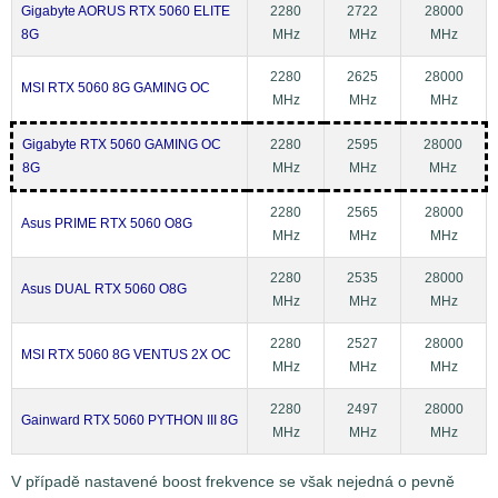
Gigabyte AORUS RTX 5060 ELITE
2280
2722
28000
8G
MHz
MHz
MHz
2280
2625
28000
MSI RTX 5060 8G GAMING OC
MHz
MHz
MHz
Gigabyte RTX 5060 GAMING OC
2280
2595
28000
8G
MHz
MHz
MHz
2280
2565
28000
Asus PRIME RTX 5060 O8G
MHz
MHz
MHz
2280
2535
28000
Asus DUAL RTX 5060 O8G
MHz
MHz
MHz
2280
2527
28000
MSI RTX 5060 8G VENTUS 2X OC
MHz
MHz
MHz
2280
2497
28000
Gainward RTX 5060 PYTHON III 8G
MHz
MHz
MHz
V případě nastavené boost frekvence se však nejedná o pevně