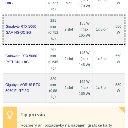
(max
1x 8-pin
O8G
(0,737
slot
W
170 W)
kg)
281
155 W
Gigabyte RTX 5060
mm
550
2 slot
(max
1x 8-pin
GAMING OC 8G
(0,752
W
165 W)
kg)
292
145 W
Gainward RTX 5060
mm
550
2 slot
(max
1x 8-pin
PYTHON III 8G
(0,646
W
145 W)
kg)
329
155 W
Gigabyte AORUS RTX
mm
550
2 slot
(max
1x 8-pin
5060 ELITE 8G
(0,88
W
165 W)
kg)
Tip pro vás
Rozměry ani požadavky na napájení grafické karty