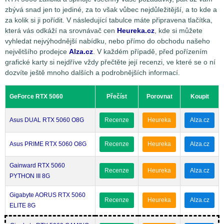
zbývá snad jen to jediné, za to však vůbec nejdůležitější, a to kde a
za kolik si ji pořídit. V následující tabulce máte připravena tlačítka,
která vás odkáží na srovnávač cen
Heureka.cz
, kde si můžete
vyhledat nejvýhodnější nabídku, nebo přímo do obchodu našeho
největšího prodejce
Alza.cz
. V každém případě, před pořízením
grafické karty si nejdříve vždy přečtěte její recenzi, ve které se o ní
dozvíte ještě mnoho dalších a podrobnějších informací.
GeForce RTX 5060
Přečíst
Porovnat
Koupit
Asus DUAL RTX 5060 O8G
Recenze
Heureka
Alza.cz
Asus PRIME RTX 5060 O8G
Recenze
Heureka
Alza.cz
Gainward RTX 5060
Recenze
Heureka
Alza.cz
PYTHON III 8G
Gigabyte AORUS RTX 5060
Recenze
Heureka
Alza.cz
ELITE 8G