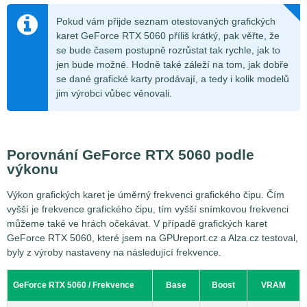
Pokud vám přijde seznam otestovaných grafických
karet GeForce RTX 5060 příliš krátký, pak věřte, že
se bude časem postupně rozrůstat tak rychle, jak to
jen bude možné. Hodně také záleží na tom, jak dobře
se dané grafické karty prodávají, a tedy i kolik modelů
jim výrobci vůbec věnovali.
Porovnání GeForce RTX 5060 podle
výkonu
Výkon grafických karet je úměrný frekvenci grafického čipu. Čím
vyšší je frekvence grafického čipu, tím vyšší snímkovou frekvenci
můžeme také ve hrách očekávat. V případě grafických karet
GeForce RTX 5060, které jsem na GPUreport.cz a Alza.cz testoval,
byly z výroby nastaveny na následující frekvence.
GeForce RTX 5060 / Frekvence
Base
Boost
VRAM