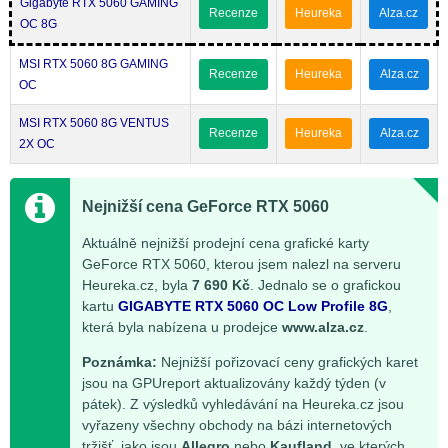
Gigabyte RTX 5060 GAMING
Recenze
Heureka
Alza.cz
OC 8G
MSI RTX 5060 8G GAMING
Recenze
Heureka
Alza.cz
OC
MSI RTX 5060 8G VENTUS
Recenze
Heureka
Alza.cz
2X OC
Nejnižší cena GeForce RTX 5060
Aktuálně nejnižší prodejní cena grafické karty
GeForce RTX 5060, kterou jsem nalezl na serveru
Heureka.cz, byla
7 690 Kč
. Jednalo se o grafickou
kartu
GIGABYTE RTX 5060 OC Low Profile 8G
,
která byla nabízena u prodejce
www.alza.cz
.
Poznámka:
Nejnižší pořizovací ceny grafických karet
jsou na GPUreport aktualizovány každý týden (v
pátek). Z výsledků vyhledávání na Heureka.cz jsou
vyřazeny všechny obchody na bázi internetových
tržišť, jako jsou
Allegro
nebo
Kaufland
, ve kterých