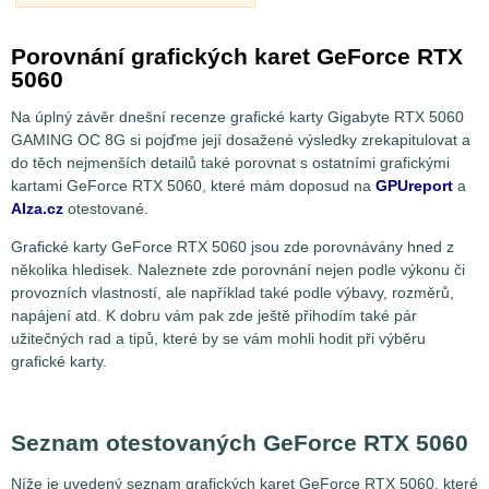
Porovnání grafických karet GeForce RTX
5060
Na úplný závěr dnešní recenze grafické karty Gigabyte RTX 5060
GAMING OC 8G si pojďme její dosažené výsledky zrekapitulovat a
do těch nejmenších detailů také porovnat s ostatními grafickými
kartami GeForce RTX 5060, které mám doposud na
GPUreport
a
Alza.cz
otestované.
Grafické karty GeForce RTX 5060 jsou zde porovnávány hned z
několika hledisek. Naleznete zde porovnání nejen podle výkonu či
provozních vlastností, ale například také podle výbavy, rozměrů,
napájení atd. K dobru vám pak zde ještě přihodím také pár
užitečných rad a tipů, které by se vám mohli hodit při výběru
grafické karty.
Seznam otestovaných GeForce RTX 5060
Níže je uvedený seznam grafických karet GeForce RTX 5060, které