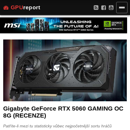
GPU
report
Gigabyte GeForce RTX 5060 GAMING OC
8G (RECENZE)
Patříte-li mezi tu statisticky vůbec nejpočetnější sortu hráčů