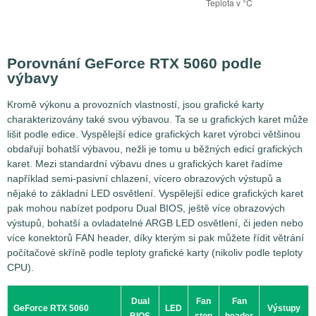
Porovnání GeForce RTX 5060 podle
výbavy
Kromě výkonu a provozních vlastností, jsou grafické karty
charakterizovány také svou výbavou. Ta se u grafických karet může
lišit podle edice. Vyspělejší edice grafických karet výrobci většinou
obdařují bohatší výbavou, nežli je tomu u běžných edicí grafických
karet. Mezi standardní výbavu dnes u grafických karet řadíme
například semi-pasivní chlazení, vícero obrazových výstupů a
nějaké to základní LED osvětlení. Vyspělejší edice grafických karet
pak mohou nabízet podporu Dual BIOS, ještě více obrazových
výstupů, bohatší a ovladatelné ARGB LED osvětlení, či jeden nebo
více konektorů FAN header, díky kterým si pak můžete řídit větrání
počítačové skříně podle teploty grafické karty (nikoliv podle teploty
CPU).
Dual
Fan
Fan
GeForce RTX 5060
LED
Výstupy