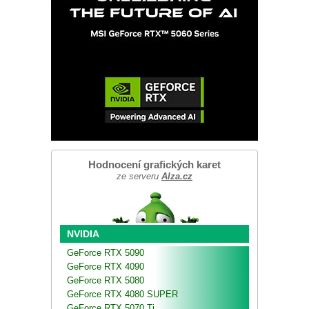
Hodnocení grafických karet
ze serveru
Alza.cz
NVIDIA
GeForce RTX 5090
GeForce RTX 4090
GeForce RTX 5080
GeForce RTX 4080 SUPER
GeForce RTX 5070 Ti