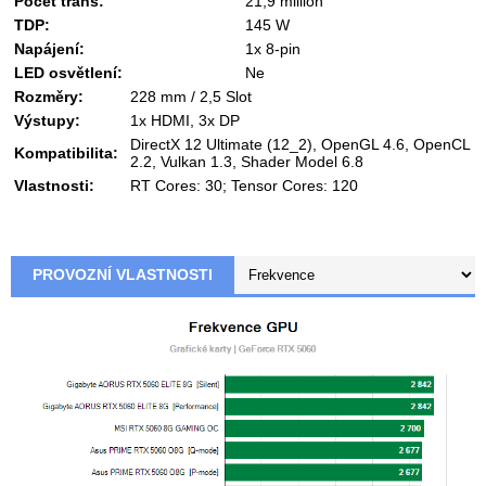
Počet trans:
21,9 million
TDP:
145 W
Napájení:
1x 8-pin
LED osvětlení:
Ne
Rozměry:
228 mm / 2,5 Slot
Výstupy:
1x HDMI, 3x DP
DirectX 12 Ultimate (12_2), OpenGL 4.6, OpenCL
Kompatibilita:
2.2, Vulkan 1.3, Shader Model 6.8
Vlastnosti:
RT Cores: 30; Tensor Cores: 120
PROVOZNÍ VLASTNOSTI