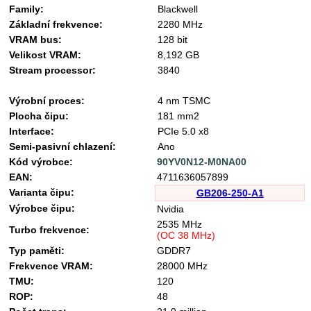
Family:
Blackwell
Základní frekvence:
2280 MHz
VRAM bus:
128 bit
Velikost VRAM:
8,192 GB
Stream processor:
3840
Výrobní proces:
4 nm TSMC
Plocha čipu:
181 mm2
Interface:
PCIe 5.0 x8
Semi-pasivní chlazení:
Ano
Kód výrobce:
90YV0N12-M0NA00
EAN:
4711636057899
Varianta čipu:
GB206-250-A1
Výrobce čipu:
Nvidia
2535 MHz
Turbo frekvence:
(OC 38 MHz)
Typ paměti:
GDDR7
Frekvence VRAM:
28000 MHz
TMU:
120
ROP:
48