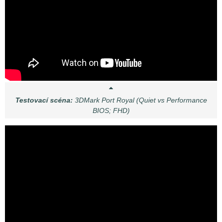
Testovací scéna:
3DMark Port Royal (Quiet vs Performance
BIOS; FHD)