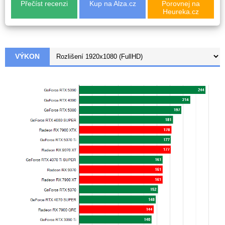
Přečíst recenzi
Kup na Alza.cz
Porovnej na
Heureka.cz
VÝKON