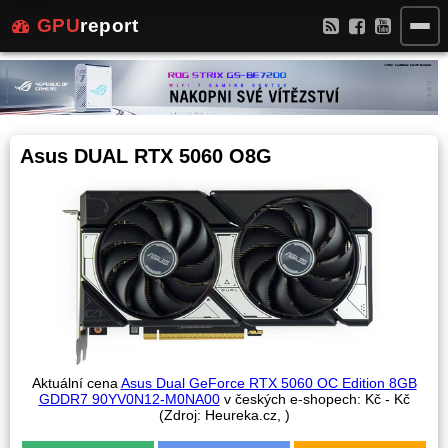
GPU
report
Asus DUAL RTX 5060 O8G
Aktuální cena
Asus Dual GeForce RTX 5060 OC Edition 8GB
GDDR7 90YV0N12-M0NA00
v českých e-shopech:
Kč -
Kč
(Zdroj: Heureka.cz,
)