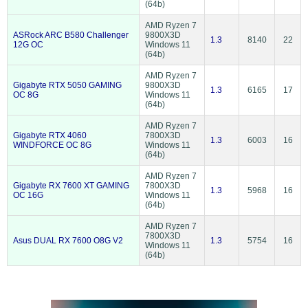
(64b)
AMD Ryzen 7
ASRock ARC B580 Challenger
9800X3D
1.3
8140
22
12G OC
Windows 11
(64b)
AMD Ryzen 7
Gigabyte RTX 5050 GAMING
9800X3D
1.3
6165
17
OC 8G
Windows 11
(64b)
AMD Ryzen 7
Gigabyte RTX 4060
7800X3D
1.3
6003
16
WINDFORCE OC 8G
Windows 11
(64b)
AMD Ryzen 7
Gigabyte RX 7600 XT GAMING
7800X3D
1.3
5968
16
OC 16G
Windows 11
(64b)
AMD Ryzen 7
7800X3D
Asus DUAL RX 7600 O8G V2
1.3
5754
16
Windows 11
(64b)