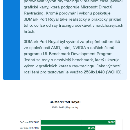
porovnávat výkon ray tracingu v reálném čase jakékoli
grafické karty, která podporuje Microsoft DirectX
Raytracing. Kromě porovnání výkonu poskytuje
3DMark Port Royal také realistický a praktický příklad
toho, co lze od ray tracingu očekávat v nadcházejících
hrách.
3DMark Port Royal byl vyvinut za přispění odborníků
ze společností AMD, Intel, NVIDIA a dalších členů
programu UL Benchmark Development Program.
Jedná se tedy o nezávislý benchmark, který ukazuje
výkon v grafických karet v ray-tracingu. Jako výchozí
rozlišení pro testování je využito
2560x1440
(WQHD).