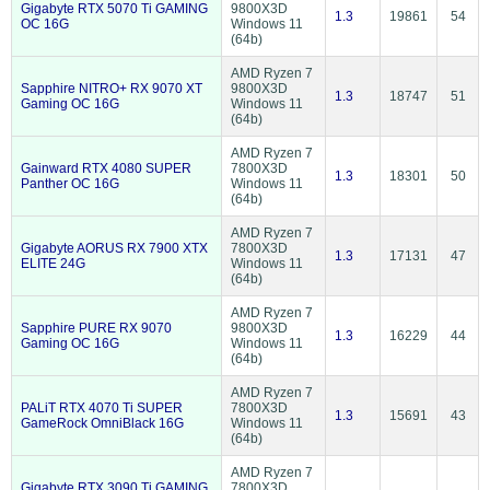
Gigabyte RTX 5070 Ti GAMING
9800X3D
1.3
19861
54
OC 16G
Windows 11
(64b)
AMD Ryzen 7
Sapphire NITRO+ RX 9070 XT
9800X3D
1.3
18747
51
Gaming OC 16G
Windows 11
(64b)
AMD Ryzen 7
Gainward RTX 4080 SUPER
7800X3D
1.3
18301
50
Panther OC 16G
Windows 11
(64b)
AMD Ryzen 7
Gigabyte AORUS RX 7900 XTX
7800X3D
1.3
17131
47
ELITE 24G
Windows 11
(64b)
AMD Ryzen 7
Sapphire PURE RX 9070
9800X3D
1.3
16229
44
Gaming OC 16G
Windows 11
(64b)
AMD Ryzen 7
PALiT RTX 4070 Ti SUPER
7800X3D
1.3
15691
43
GameRock OmniBlack 16G
Windows 11
(64b)
AMD Ryzen 7
Gigabyte RTX 3090 Ti GAMING
7800X3D