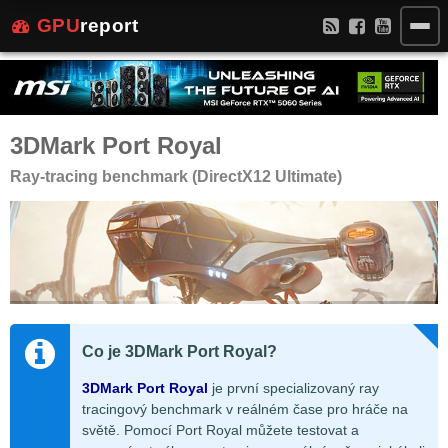
GPU
report
3DMark Port Royal
Ray-tracing benchmark (DirectX12 Ultimate)
Co je 3DMark Port Royal?
3DMark Port Royal
je první specializovaný ray
tracingový benchmark v reálném čase pro hráče na
světě. Pomocí Port Royal můžete testovat a