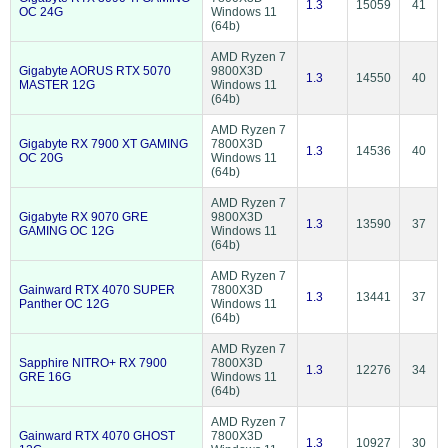
1.3
15059
41
OC 24G
Windows 11
(64b)
AMD Ryzen 7
Gigabyte AORUS RTX 5070
9800X3D
1.3
14550
40
MASTER 12G
Windows 11
(64b)
AMD Ryzen 7
Gigabyte RX 7900 XT GAMING
7800X3D
1.3
14536
40
OC 20G
Windows 11
(64b)
AMD Ryzen 7
Gigabyte RX 9070 GRE
9800X3D
1.3
13590
37
GAMING OC 12G
Windows 11
(64b)
AMD Ryzen 7
Gainward RTX 4070 SUPER
7800X3D
1.3
13441
37
Panther OC 12G
Windows 11
(64b)
AMD Ryzen 7
Sapphire NITRO+ RX 7900
7800X3D
1.3
12276
34
GRE 16G
Windows 11
(64b)
AMD Ryzen 7
Gainward RTX 4070 GHOST
7800X3D
1.3
10927
30