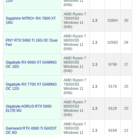
12G
Windows 11
(64b)
AMD Ryzen 7
Sapphire NITRO+ RX 7800 XT
7800X3D
1.3
10804
30
16G
Windows 11
(64b)
AMD Ryzen 7
PNY RTX 5060 Ti 16G OC Dual
9800X3D
1.3
10565
29
Fan
Windows 11
(64b)
AMD Ryzen 7
Gigabyte RX 9060 XT GAMING
9800X3D
1.3
9799
27
OC 16G
Windows 11
(64b)
AMD Ryzen 7
Gigabyte RX 7700 XT GAMING
7800X3D
1.3
9176
25
OC 12G
Windows 11
(64b)
AMD Ryzen 7
Gigabyte AORUS RTX 5060
9800X3D
1.3
9128
25
ELITE 8G
Windows 11
(64b)
AMD Ryzen 7
Gainward RTX 4060 Ti GHOST
7800X3D
1.3
8169
22
OC 8G
Windows 11