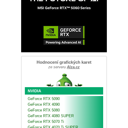
Hodnocení grafických karet
ze serveru
Alza.cz
NVIDIA
GeForce RTX 5090
GeForce RTX 4090
GeForce RTX 5080
GeForce RTX 4080 SUPER
GeForce RTX 5070 Ti
GeForce RTX 4070 Ti SUPER