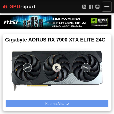
GPU
report
Gigabyte AORUS RX 7900 XTX ELITE 24G
Kup na Alza.cz