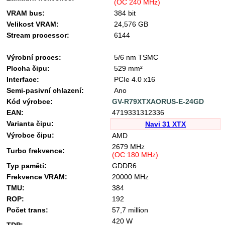
(OC 240 MHz)
VRAM bus:
384 bit
Velikost VRAM:
24,576 GB
Stream processor:
6144
Výrobní proces:
5/6 nm TSMC
Plocha čipu:
529 mm²
Interface:
PCIe 4.0 x16
Semi-pasivní chlazení:
Ano
Kód výrobce:
GV-R79XTXAORUS-E-24GD
EAN:
4719331312336
Varianta čipu:
Navi 31 XTX
Výrobce čipu:
AMD
2679 MHz
Turbo frekvence:
(OC 180 MHz)
Typ paměti:
GDDR6
Frekvence VRAM:
20000 MHz
TMU:
384
ROP:
192
Počet trans:
57,7 million
420 W