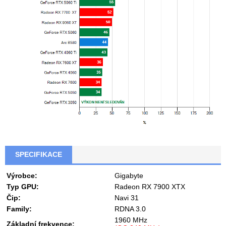
SPECIFIKACE
Výrobce:
Gigabyte
Typ GPU:
Radeon RX 7900 XTX
Čip:
Navi 31
Family:
RDNA 3.0
1960 MHz
Základní frekvence: