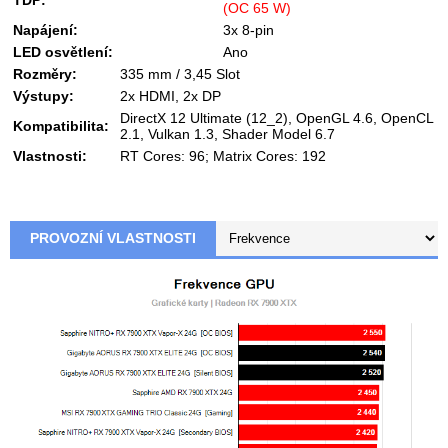
TDP:
(OC 65 W)
Napájení:
3x 8-pin
LED osvětlení:
Ano
Rozměry:
335 mm / 3,45 Slot
Výstupy:
2x HDMI, 2x DP
DirectX 12 Ultimate (12_2), OpenGL 4.6, OpenCL
Kompatibilita:
2.1, Vulkan 1.3, Shader Model 6.7
Vlastnosti:
RT Cores: 96; Matrix Cores: 192
PROVOZNÍ VLASTNOSTI