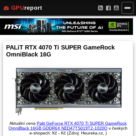
GPU
report
PALiT RTX 4070 Ti SUPER GameRock
OmniBlack 16G
Aktuální cena
Palit GeForce RTX 4070 Ti SUPER GameRock
OmniBlack 16GB GDDR6X NED47TS019T2-1020Q
v českých
e-shopech:
Kč -
Kč (Zdroj: Heureka.cz,
)