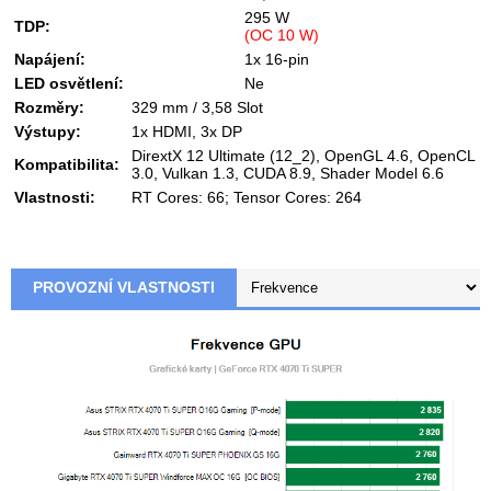
295 W
TDP:
(OC 10 W)
Napájení:
1x 16-pin
LED osvětlení:
Ne
Rozměry:
329 mm / 3,58 Slot
Výstupy:
1x HDMI, 3x DP
DirextX 12 Ultimate (12_2), OpenGL 4.6, OpenCL
Kompatibilita:
3.0, Vulkan 1.3, CUDA 8.9, Shader Model 6.6
Vlastnosti:
RT Cores: 66; Tensor Cores: 264
PROVOZNÍ VLASTNOSTI