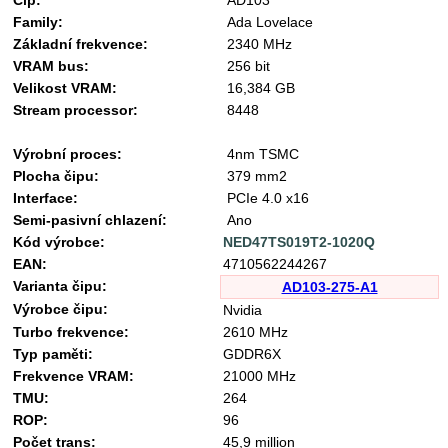
Family:
Ada Lovelace
Základní frekvence:
2340 MHz
VRAM bus:
256 bit
Velikost VRAM:
16,384 GB
Stream processor:
8448
Výrobní proces:
4nm TSMC
Plocha čipu:
379 mm2
Interface:
PCIe 4.0 x16
Semi-pasivní chlazení:
Ano
Kód výrobce:
NED47TS019T2-1020Q
EAN:
4710562244267
Varianta čipu:
AD103-275-A1
Výrobce čipu:
Nvidia
Turbo frekvence:
2610 MHz
Typ paměti:
GDDR6X
Frekvence VRAM:
21000 MHz
TMU:
264
ROP:
96
Počet trans:
45,9 million