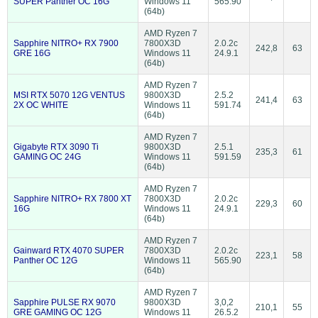
SUPER Panther OC 16G
Windows 11
565.90
(64b)
AMD Ryzen 7
Sapphire NITRO+ RX 7900
7800X3D
2.0.2c
242,8
63
GRE 16G
Windows 11
24.9.1
(64b)
AMD Ryzen 7
MSI RTX 5070 12G VENTUS
9800X3D
2.5.2
241,4
63
2X OC WHITE
Windows 11
591.74
(64b)
AMD Ryzen 7
Gigabyte RTX 3090 Ti
9800X3D
2.5.1
235,3
61
GAMING OC 24G
Windows 11
591.59
(64b)
AMD Ryzen 7
Sapphire NITRO+ RX 7800 XT
7800X3D
2.0.2c
229,3
60
16G
Windows 11
24.9.1
(64b)
AMD Ryzen 7
Gainward RTX 4070 SUPER
7800X3D
2.0.2c
223,1
58
Panther OC 12G
Windows 11
565.90
(64b)
AMD Ryzen 7
Sapphire PULSE RX 9070
9800X3D
3,0,2
210,1
55
GRE GAMING OC 12G
Windows 11
26.5.2