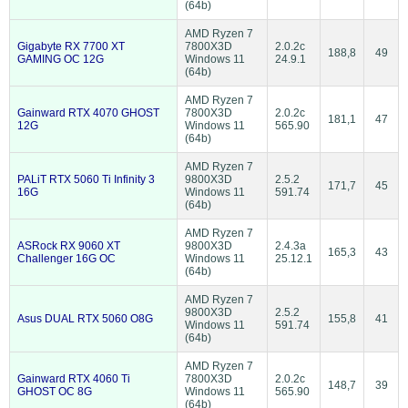
(64b)
AMD Ryzen 7
Gigabyte RX 7700 XT
7800X3D
2.0.2c
188,8
49
GAMING OC 12G
Windows 11
24.9.1
(64b)
AMD Ryzen 7
Gainward RTX 4070 GHOST
7800X3D
2.0.2c
181,1
47
12G
Windows 11
565.90
(64b)
AMD Ryzen 7
PALiT RTX 5060 Ti Infinity 3
9800X3D
2.5.2
171,7
45
16G
Windows 11
591.74
(64b)
AMD Ryzen 7
ASRock RX 9060 XT
9800X3D
2.4.3a
165,3
43
Challenger 16G OC
Windows 11
25.12.1
(64b)
AMD Ryzen 7
9800X3D
2.5.2
Asus DUAL RTX 5060 O8G
155,8
41
Windows 11
591.74
(64b)
AMD Ryzen 7
Gainward RTX 4060 Ti
7800X3D
2.0.2c
148,7
39
GHOST OC 8G
Windows 11
565.90
(64b)