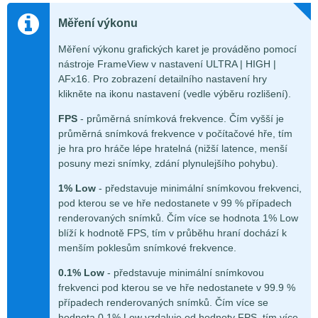
Měření výkonu
Měření výkonu grafických karet je prováděno pomocí
nástroje FrameView v nastavení ULTRA | HIGH |
AFx16. Pro zobrazení detailního nastavení hry
klikněte na ikonu nastavení (vedle výběru rozlišení).
FPS
- průměrná snímková frekvence. Čím vyšší je
průměrná snímková frekvence v počítačové hře, tím
je hra pro hráče lépe hratelná (nižší latence, menší
posuny mezi snímky, zdání plynulejšího pohybu).
1% Low
- představuje minimální snímkovou frekvenci,
pod kterou se ve hře nedostanete v 99 % případech
renderovaných snímků. Čím více se hodnota 1% Low
blíží k hodnotě FPS, tím v průběhu hraní dochází k
menším poklesům snímkové frekvence.
0.1% Low
- představuje minimální snímkovou
frekvenci pod kterou se ve hře nedostanete v 99.9 %
případech renderovaných snímků. Čím více se
hodnota 0,1% Low vzdaluje od hodnoty FPS, tím více