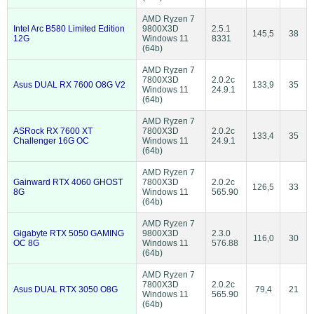
AMD Ryzen 7
Intel Arc B580 Limited Edition
9800X3D
2.5.1
145,5
38
12G
Windows 11
8331
(64b)
AMD Ryzen 7
7800X3D
2.0.2c
Asus DUAL RX 7600 O8G V2
133,9
35
Windows 11
24.9.1
(64b)
AMD Ryzen 7
ASRock RX 7600 XT
7800X3D
2.0.2c
133,4
35
Challenger 16G OC
Windows 11
24.9.1
(64b)
AMD Ryzen 7
Gainward RTX 4060 GHOST
7800X3D
2.0.2c
126,5
33
8G
Windows 11
565.90
(64b)
AMD Ryzen 7
Gigabyte RTX 5050 GAMING
9800X3D
2.3.0
116,0
30
OC 8G
Windows 11
576.88
(64b)
AMD Ryzen 7
7800X3D
2.0.2c
Asus DUAL RTX 3050 O8G
79,4
21
Windows 11
565.90
(64b)