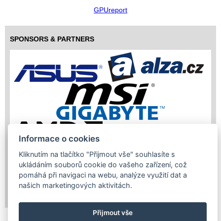
GPUreport
SPONSORS & PARTNERS
Informace o cookies
Kliknutím na tlačítko "Přijmout vše" souhlasíte s
ukládáním souborů cookie do vašeho zařízení, což
pomáhá při navigaci na webu, analýze využití dat a
našich marketingových aktivitách.
Copyright (c) 2026 InfoTrade Powered by ASP.NET & MS SQL
Server
Přijmout vše