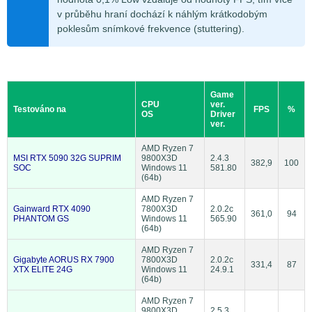
v průběhu hraní dochází k náhlým krátkodobým
poklesům snímkové frekvence (stuttering).
Game
CPU
ver.
Testováno na
FPS
%
OS
Driver
ver.
AMD Ryzen 7
MSI RTX 5090 32G SUPRIM
9800X3D
2.4.3
382,9
100
SOC
Windows 11
581.80
(64b)
AMD Ryzen 7
Gainward RTX 4090
7800X3D
2.0.2c
361,0
94
PHANTOM GS
Windows 11
565.90
(64b)
AMD Ryzen 7
Gigabyte AORUS RX 7900
7800X3D
2.0.2c
331,4
87
XTX ELITE 24G
Windows 11
24.9.1
(64b)
AMD Ryzen 7
9800X3D
2.5.3