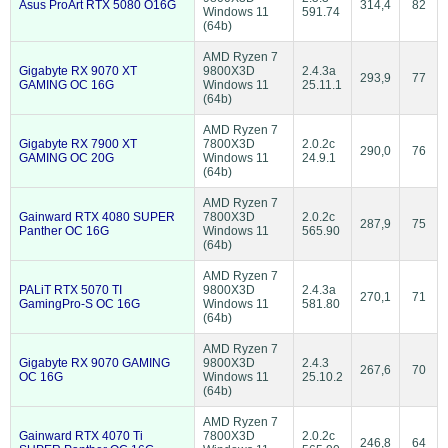
Asus ProArt RTX 5080 O16G
314,4
82
Windows 11
591.74
(64b)
AMD Ryzen 7
Gigabyte RX 9070 XT
9800X3D
2.4.3a
293,9
77
GAMING OC 16G
Windows 11
25.11.1
(64b)
AMD Ryzen 7
Gigabyte RX 7900 XT
7800X3D
2.0.2c
290,0
76
GAMING OC 20G
Windows 11
24.9.1
(64b)
AMD Ryzen 7
Gainward RTX 4080 SUPER
7800X3D
2.0.2c
287,9
75
Panther OC 16G
Windows 11
565.90
(64b)
AMD Ryzen 7
PALiT RTX 5070 TI
9800X3D
2.4.3a
270,1
71
GamingPro-S OC 16G
Windows 11
581.80
(64b)
AMD Ryzen 7
Gigabyte RX 9070 GAMING
9800X3D
2.4.3
267,6
70
OC 16G
Windows 11
25.10.2
(64b)
AMD Ryzen 7
Gainward RTX 4070 Ti
7800X3D
2.0.2c
246,8
64