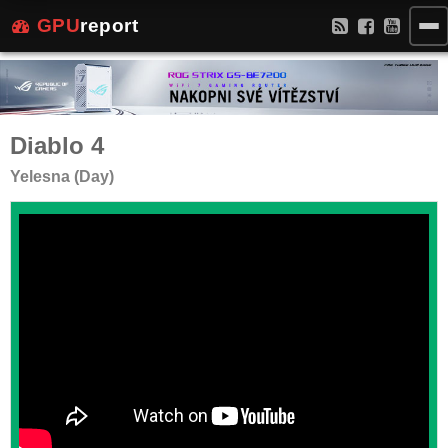
GPU
report
Diablo 4
Yelesna (Day)