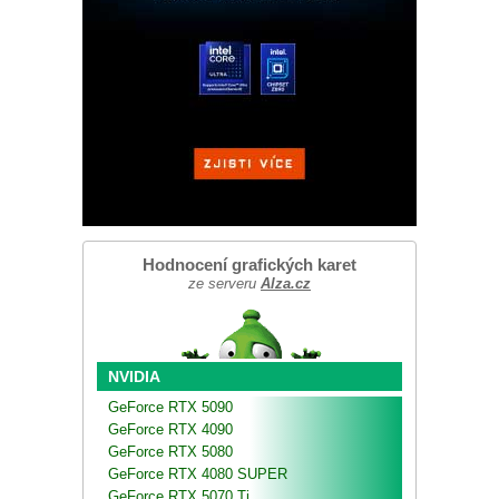
Hodnocení grafických karet
ze serveru
Alza.cz
NVIDIA
GeForce RTX 5090
GeForce RTX 4090
GeForce RTX 5080
GeForce RTX 4080 SUPER
GeForce RTX 5070 Ti