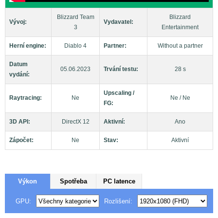
Blizzard Team
Blizzard
Vývoj:
Vydavatel:
3
Entertainment
Herní engine:
Diablo 4
Partner:
Without a partner
Datum
05.06.2023
Trvání testu:
28 s
vydání:
Upscaling /
Raytracing:
Ne
Ne / Ne
FG:
3D API:
DirectX 12
Aktivní:
Ano
Zápočet:
Ne
Stav:
Aktivní
Výkon
Spotřeba
PC latence
GPU:
Rozlišení: