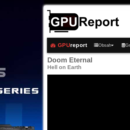
GPU
report
Obsah
Gr
Doom Eternal
Hell on Earth