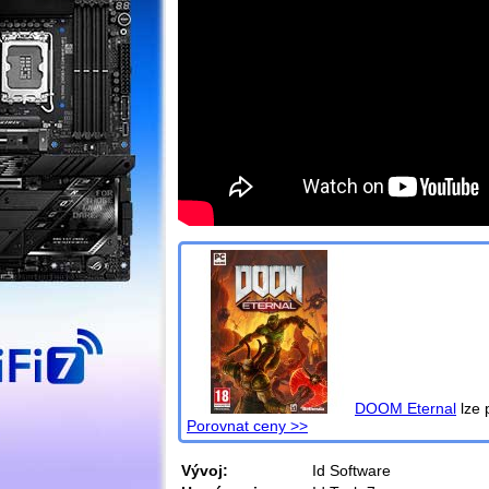
DOOM Eternal
lze 
Porovnat ceny >>
Vývoj:
Id Software