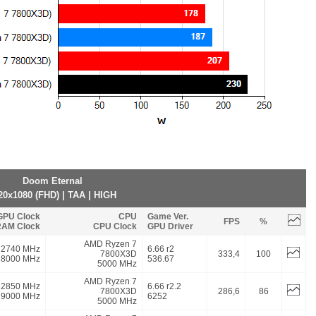
Doom Eternal
20x1080 (FHD) | TAA | HIGH
GPU Clock
CPU
Game Ver.
FPS
%
AM Clock
CPU Clock
GPU Driver
AMD Ryzen 7
2740 MHz
6.66 r2
7800X3D
333,4
100
18000 MHz
536.67
5000 MHz
AMD Ryzen 7
2850 MHz
6.66 r2.2
7800X3D
286,6
86
19000 MHz
6252
5000 MHz