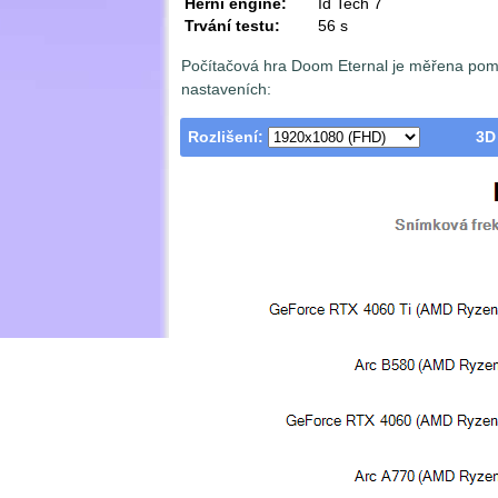
Herní engine:
Id Tech 7
Trvání testu:
56 s
Počítačová hra Doom Eternal je měřena pom
nastaveních:
Rozlišení:
3D