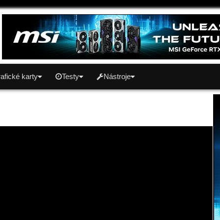
afické karty
Testy
Nástroje