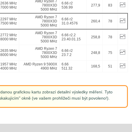
AMD Ryzen 7
2636 MHz
6.66 r2
7800X3D
277,9
83
17000 MHz
536.99
5000 MHz
AMD Ryzen 7
2297 MHz
6.66 r2
7800X3D
260,4
78
17500 MHz
31.0.4576
5000 MHz
AMD Ryzen 7
2772 MHz
6.66 r2.2
7800X3D
258,8
78
18000 MHz
23.40.01.15
5000 MHz
AMD Ryzen 7
2635 MHz
6.66 r2
7800X3D
248,8
75
18000 MHz
23.7.2
5000 MHz
1957 MHz
AMD Ryzen 9 5900X
6.66
168,5
51
14000 MHz
4900 MHz
511.32
anou grafickou kartu zobrazí detailní výsledky měření. Tyto
kakujícím" okně (ve vašem prohlížeči musí být povoleno!).