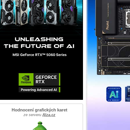
Hodnocení grafických karet
ze serveru
Alza.cz