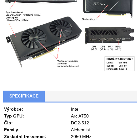
SPECIFIKACE
Výrobce:
Intel
Typ GPU:
Arc A750
Čip:
DG2-512
Family:
Alchemist
Základní frekvence:
2050 MHz