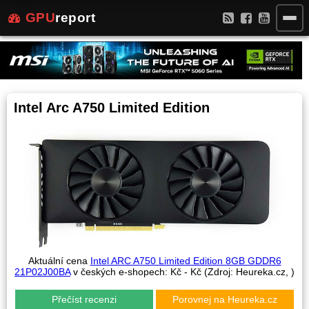
GPU
report
Intel Arc A750 Limited Edition
Aktuální cena
Intel ARC A750 Limited Edition 8GB GDDR6
21P02J00BA
v českých e-shopech:
Kč -
Kč (Zdroj: Heureka.cz,
)
Přečíst recenzi
Porovnej na Heureka.cz