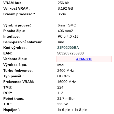
VRAM bus:
256 bit
Velikost VRAM:
8,192 GB
Stream processor:
3584
Výrobní proces:
6nm TSMC
Plocha čipu:
406 mm2
Interface:
PCIe 4.0 x16
Semi-pasivní chlazení:
Ano
Kód výrobce:
21P02J00BA
EAN:
5032037235938
Varianta čipu:
ACM-G10
Výrobce čipu:
Intel
Turbo frekvence:
2400 MHz
Typ paměti:
GDDR6
Frekvence VRAM:
16000 MHz
TMU:
224
ROP:
112
Počet trans:
21,7 million
TDP:
225 W
Napájení:
1x 6-pin + 1x 8-pin