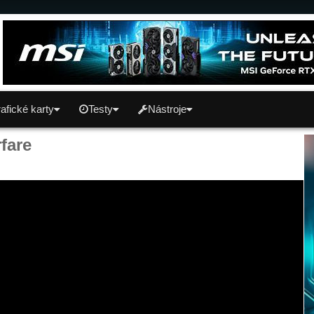
afické karty
Testy
Nástroje
fare