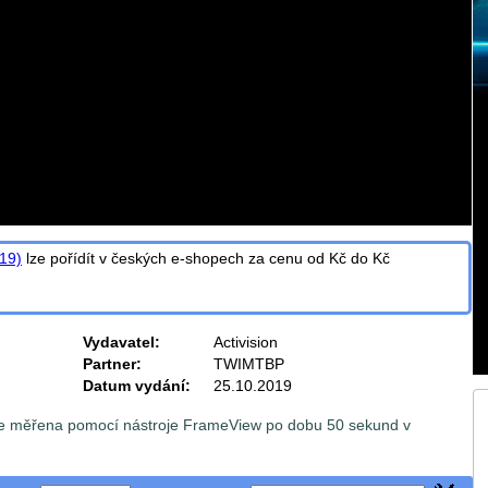
019)
lze pořídít v
českých e-shopech za cenu od
Kč do
Kč
Vydavatel:
Activision
Partner:
TWIMTBP
Datum vydání:
25.10.2019
 je měřena pomocí nástroje FrameView po dobu 50 sekund v