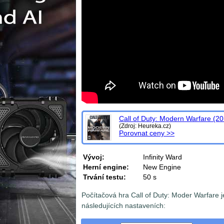
Call of Duty: Modern Warfare (2
(Zdroj: Heureka.cz)
Porovnat ceny >>
Vývoj:
Infinity Ward
Herní engine:
New Engine
Trvání testu:
50 s
Počítačová hra Call of Duty: Moder Warfare
následujících nastaveních: