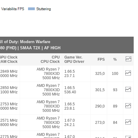
ll of Duty: Modern Warfare
80 (FHD) | SMAA T2X | AF HIGH
GPU Clock
CPU
Game Ver.
FPS
%
AM Clock
CPU Clock
GPU Driver
AMD Ryzen 7
2849 MHz
1.66.5
7800X3D
325,0
100
20000 MHz
23.7.1
5000 MHz
AMD Ryzen 7
2850 MHz
1.66.5
7800X3D
301,5
93
21000 MHz
536.40
5000 MHz
AMD Ryzen 7
2753 MHz
1.66.5
7800X3D
290,0
89
20000 MHz
23.8.1
5000 MHz
AMD Ryzen 7
2571 MHz
1.67.0
7800X3D
273,0
84
18000 MHz
24.2.1
5000 MHz
AMD Ryzen 7
2775 MHz
1.67.0