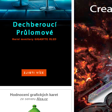
Hodnocení grafických karet
ze serveru
Alza.cz