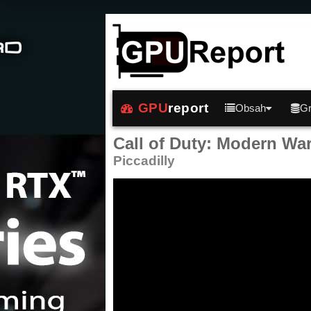
GPU
report
Obsah
Gr
Call of Duty: Modern War
Piccadilly