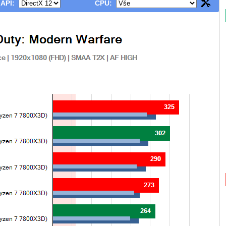
 API:
CPU: