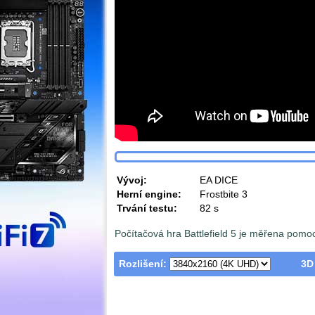
Vývoj:
EA DICE
Herní engine:
Frostbite 3
Trvání testu:
82 s
Počítačová hra Battlefield 5 je měřena pomo
Rozlišení:
3D