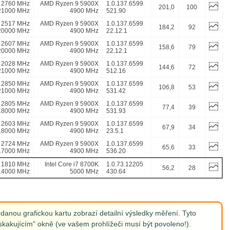
2760 MHz
AMD Ryzen 9 5900X
1.0.137.6599
201,0
100
21000 MHz
4900 MHz
521.90
2517 MHz
AMD Ryzen 9 5900X
1.0.137.6599
184,2
92
20000 MHz
4900 MHz
22.12.1
2607 MHz
AMD Ryzen 9 5900X
1.0.137.6599
158,6
79
20000 MHz
4900 MHz
22.12.1
2028 MHz
AMD Ryzen 9 5900X
1.0.137.6599
144,6
72
21000 MHz
4900 MHz
512.16
2850 MHz
AMD Ryzen 9 5900X
1.0.137.6599
106,8
53
21000 MHz
4900 MHz
531.42
2805 MHz
AMD Ryzen 9 5900X
1.0.137.6599
77,4
39
18000 MHz
4900 MHz
531.93
2603 MHz
AMD Ryzen 9 5900X
1.0.137.6599
67,9
34
18000 MHz
4900 MHz
23.5.1
2724 MHz
AMD Ryzen 9 5900X
1.0.137.6599
65,6
33
17000 MHz
4900 MHz
536.20
1810 MHz
Intel Core i7 8700K
1.0.73.12205
56,2
28
14000 MHz
5000 MHz
430.64
anou grafickou kartu zobrazí detailní výsledky měření. Tyto
kakujícím" okně (ve vašem prohlížeči musí být povoleno!).