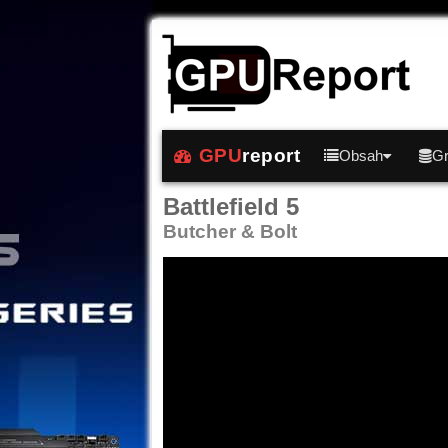
GPU
report
Obsah
Gr
Battlefield 5
Butcher & Bolt