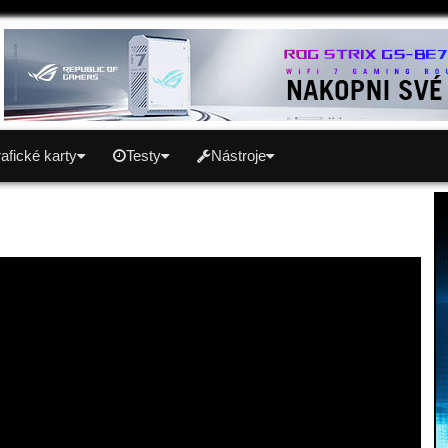
afické karty
Testy
Nástroje