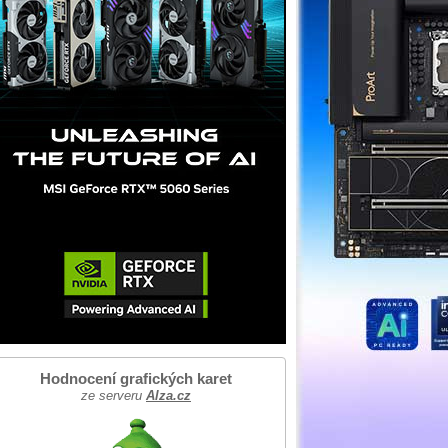
Hodnocení grafických karet
ze serveru
Alza.cz