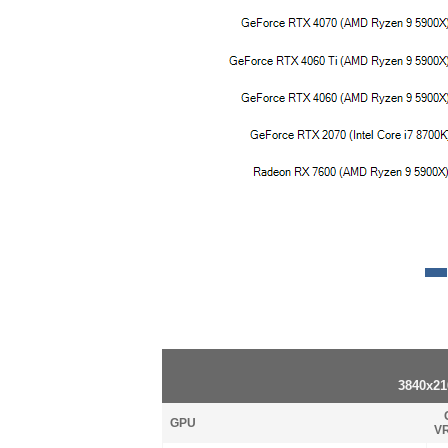
3840x21
GPU
V