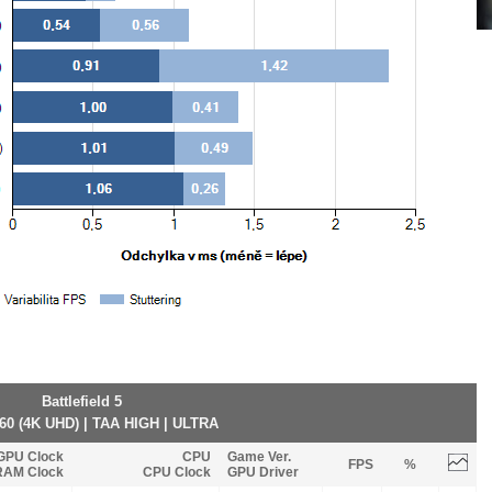
Battlefield 5
60 (4K UHD) | TAA HIGH | ULTRA
GPU Clock
CPU
Game Ver.
FPS
%
RAM Clock
CPU Clock
GPU Driver