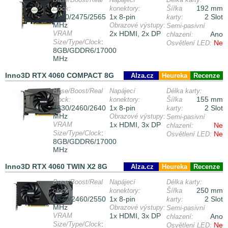
192 mm
clock:
konektory:
Šířka
1830/2475/2565
1x 8-pin
2 Slot
karty:
MHz
Obrazové výstupy:
Semi-pasivní
VRAM
2x HDMI, 2x DP
Ano
chlazení:
:
Size/Type/Clock
Ne
Osvětlení LED:
8GB/GDDR6/17000
MHz
Inno3D RTX 4060 COMPACT 8G
Alza.cz
Heureka
Recenze
Base/Boost/Real
Napájecí
Délka karty:
155 mm
clock:
konektory:
Šířka
1830/2460/2640
1x 8-pin
2 Slot
karty:
MHz
Obrazové výstupy:
Semi-pasivní
VRAM
1x HDMI, 3x DP
Ne
chlazení:
:
Size/Type/Clock
Ne
Osvětlení LED:
8GB/GDDR6/17000
MHz
Inno3D RTX 4060 TWIN X2 8G
Alza.cz
Heureka
Recenze
Base/Boost/Real
Napájecí
Délka karty:
250 mm
clock:
konektory:
Šířka
1830/2460/2550
1x 8-pin
2 Slot
karty:
MHz
Obrazové výstupy:
Semi-pasivní
VRAM
1x HDMI, 3x DP
Ano
chlazení:
:
Size/Type/Clock
Ne
Osvětlení LED: