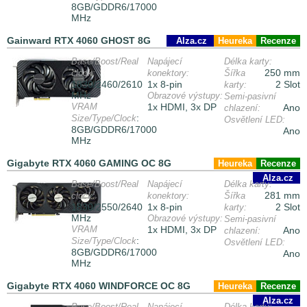
8GB/GDDR6/17000
MHz
Gainward RTX 4060 GHOST 8G
Alza.cz
Heureka
Recenze
Base/Boost/Real
Napájecí
Délka karty:
250 mm
clock:
konektory:
Šířka
1830/2460/2610
1x 8-pin
2 Slot
karty:
MHz
Obrazové výstupy:
Semi-pasivní
VRAM
1x HDMI, 3x DP
Ano
chlazení:
:
Size/Type/Clock
Osvětlení LED:
8GB/GDDR6/17000
Ano
MHz
Gigabyte RTX 4060 GAMING OC 8G
Heureka
Recenze
Alza.cz
Base/Boost/Real
Napájecí
Délka karty:
281 mm
clock:
konektory:
Šířka
1830/2550/2640
1x 8-pin
2 Slot
karty:
MHz
Obrazové výstupy:
Semi-pasivní
VRAM
1x HDMI, 3x DP
Ano
chlazení:
:
Size/Type/Clock
Osvětlení LED:
8GB/GDDR6/17000
Ano
MHz
Gigabyte RTX 4060 WINDFORCE OC 8G
Heureka
Recenze
Alza.cz
Base/Boost/Real
Napájecí
Délka karty: