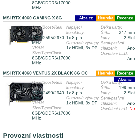
8GB/GDDR6/17000
MHz
MSI RTX 4060 GAMING X 8G
Alza.cz
Heureka
Recenze
Base/Boost/Real
Napájecí
Délka karty:
247 mm
clock:
konektory:
Šířka
1830/2595/2670
1x 8-pin
2 Slot
karty:
MHz
Obrazové výstupy:
Semi-pasivní
VRAM
1x HDMI, 3x DP
Ano
chlazení:
:
Size/Type/Clock
Osvětlení LED:
8GB/GDDR6/17000
Ano
MHz
MSI RTX 4060 VENTUS 2X BLACK 8G OC
Heureka
Recenze
Alza.cz
Base/Boost/Real
Napájecí
Délka karty:
199 mm
clock:
konektory:
Šířka
1830/2490/2640
1x 8-pin
2 Slot
karty:
MHz
Obrazové výstupy:
Semi-pasivní
VRAM
1x HDMI, 3x DP
Ano
chlazení:
:
Size/Type/Clock
Ne
Osvětlení LED:
8GB/GDDR6/17000
MHz
Provozní vlastnosti