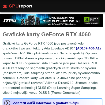
GPU
report
Grafické karty GeForce RTX 4060
Grafické karty GeForce RTX 4060 jsou postavené kolem
grafického čipu architektury Ada Lovelace AD107
(AD107-400-A1)
společnosti NVIDIA v plné konfiguraci. Na tento grafický čip jsou
pomocí 128bit sběrnice připojeny grafické paměti typu GDDR6 o
kapacitě 8 GB. V generaci Ada Lovelace jsou pak GeForce RTX
4060 zařazeny do segmentu grafických karet středního výkonu
(mainstream), kde zaujímají střední až nižší příčky výkonnostního
žebříčku. Grafické karty GeForce RTX 4060 plně podporují
nejnovější grafické rozhraní Vulkan a DirectX 12 Ultimate, a také
proprietární technologii DLSS (Deep Learning Super Sampling),
včetně nejnovější verze DLSS 3 (Frame Generation).
Zobrazit další informace o grafickém čipu