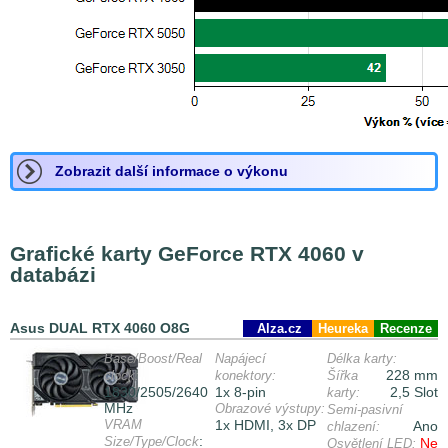
Zobrazit další informace o výkonu
Grafické karty GeForce RTX 4060 v
databázi
Asus DUAL RTX 4060 O8G
Alza.cz
Heureka
Recenze
Base/Boost/Real
Napájecí
Délka karty:
228 mm
clock:
konektory:
Šířka
1830/2505/2640
1x 8-pin
2,5 Slot
karty:
MHz
Obrazové výstupy:
Semi-pasivní
VRAM
1x HDMI, 3x DP
Ano
chlazení:
:
Size/Type/Clock
Ne
Osvětlení LED: