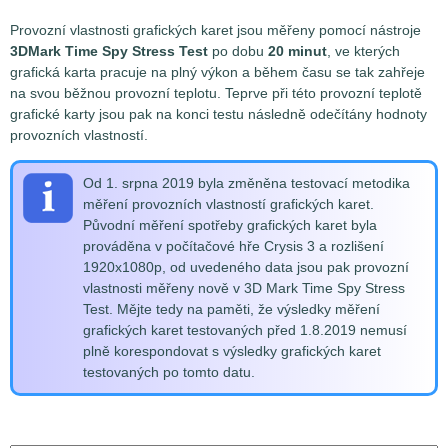
Provozní vlastnosti grafických karet jsou měřeny pomocí nástroje
3DMark Time Spy Stress Test
po dobu
20 minut
, ve kterých
grafická karta pracuje na plný výkon a během času se tak zahřeje
na svou běžnou provozní teplotu. Teprve při této provozní teplotě
grafické karty jsou pak na konci testu následně odečítány hodnoty
provozních vlastností.
Od 1. srpna 2019 byla změněna testovací metodika
měření provozních vlastností grafických karet.
Původní měření spotřeby grafických karet byla
prováděna v počítačové hře Crysis 3 a rozlišení
1920x1080p, od uvedeného data jsou pak provozní
vlastnosti měřeny nově v 3D Mark Time Spy Stress
Test. Mějte tedy na paměti, že výsledky měření
grafických karet testovaných před 1.8.2019 nemusí
plně korespondovat s výsledky grafických karet
testovaných po tomto datu.