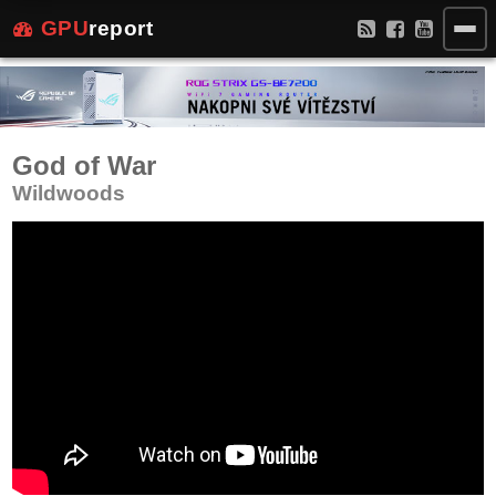
GPU
report
God of War
Wildwoods