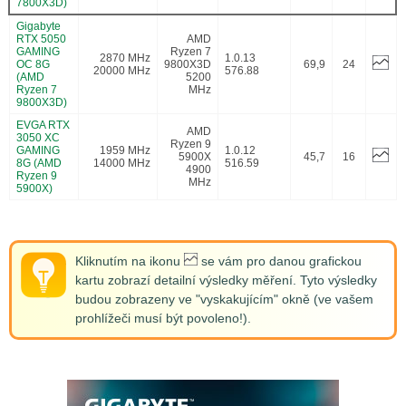
7800X3D)
Gigabyte
RTX 5050
AMD
GAMING
Ryzen 7
2870 MHz
1.0.13
OC 8G
9800X3D
69,9
24
20000 MHz
576.88
(AMD
5200
Ryzen 7
MHz
9800X3D)
EVGA RTX
AMD
3050 XC
Ryzen 9
GAMING
1959 MHz
1.0.12
5900X
45,7
16
8G (AMD
14000 MHz
516.59
4900
Ryzen 9
MHz
5900X)
Kliknutím na ikonu
se vám pro danou grafickou
kartu zobrazí detailní výsledky měření. Tyto výsledky
budou zobrazeny ve "vyskakujícím" okně (ve vašem
prohlížeči musí být povoleno!).