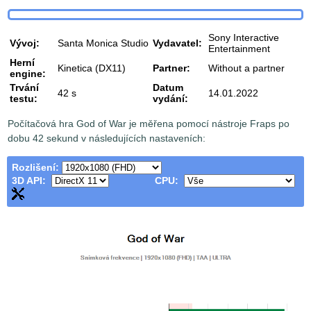
Sony Interactive
Vývoj:
Santa Monica Studio
Vydavatel:
Entertainment
Herní
Kinetica (DX11)
Partner:
Without a partner
engine:
Trvání
Datum
42 s
14.01.2022
testu:
vydání:
Počítačová hra God of War je měřena pomocí nástroje Fraps po
dobu 42 sekund v následujících nastaveních:
Rozlišení:
3D API:
CPU: