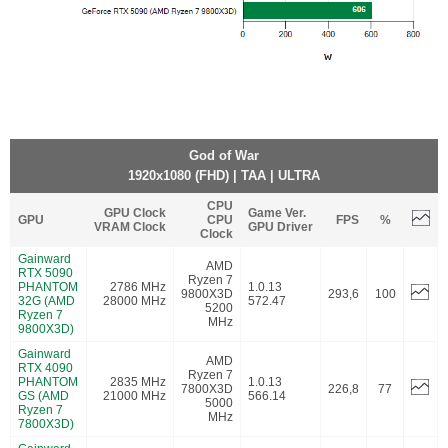
God of War
1920x1080 (FHD) | TAA | ULTRA
CPU
GPU Clock
Game Ver.
GPU
CPU
FPS
%
VRAM Clock
GPU Driver
Clock
Gainward
AMD
RTX 5090
Ryzen 7
PHANTOM
2786 MHz
1.0.13
9800X3D
293,6
100
32G (AMD
28000 MHz
572.47
5200
Ryzen 7
MHz
9800X3D)
Gainward
AMD
RTX 4090
Ryzen 7
PHANTOM
2835 MHz
1.0.13
7800X3D
226,8
77
GS (AMD
21000 MHz
566.14
5000
Ryzen 7
MHz
7800X3D)