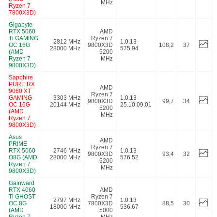
MHz
Ryzen 7
7800X3D)
Gigabyte
RTX 5060
AMD
Ti GAMING
Ryzen 7
2812 MHz
1.0.13
OC 16G
9800X3D
108,2
37
28000 MHz
575.94
(AMD
5200
Ryzen 7
MHz
9800X3D)
Sapphire
PURE RX
AMD
9060 XT
Ryzen 7
GAMING
3303 MHz
1.0.13
9800X3D
99,7
34
OC 16G
20144 MHz
25.10.09.01
5200
(AMD
MHz
Ryzen 7
9800X3D)
Asus
AMD
PRIME
Ryzen 7
RTX 5060
2746 MHz
1.0.13
9800X3D
93,4
32
O8G (AMD
28000 MHz
576.52
5200
Ryzen 7
MHz
9800X3D)
Gainward
RTX 4060
AMD
Ti GHOST
Ryzen 7
2797 MHz
1.0.13
OC 8G
7800X3D
88,5
30
18000 MHz
536.67
(AMD
5000
Ryzen 7
MHz