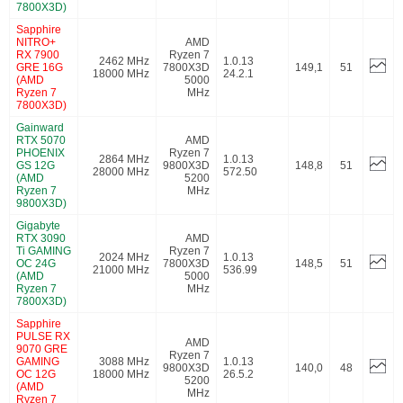
7800X3D)
Sapphire
NITRO+
AMD
RX 7900
Ryzen 7
2462 MHz
1.0.13
GRE 16G
7800X3D
149,1
51
18000 MHz
24.2.1
(AMD
5000
Ryzen 7
MHz
7800X3D)
Gainward
RTX 5070
AMD
PHOENIX
Ryzen 7
2864 MHz
1.0.13
GS 12G
9800X3D
148,8
51
28000 MHz
572.50
(AMD
5200
Ryzen 7
MHz
9800X3D)
Gigabyte
RTX 3090
AMD
Ti GAMING
Ryzen 7
2024 MHz
1.0.13
OC 24G
7800X3D
148,5
51
21000 MHz
536.99
(AMD
5000
Ryzen 7
MHz
7800X3D)
Sapphire
PULSE RX
AMD
9070 GRE
Ryzen 7
GAMING
3088 MHz
1.0.13
9800X3D
140,0
48
OC 12G
18000 MHz
26.5.2
5200
(AMD
MHz
Ryzen 7