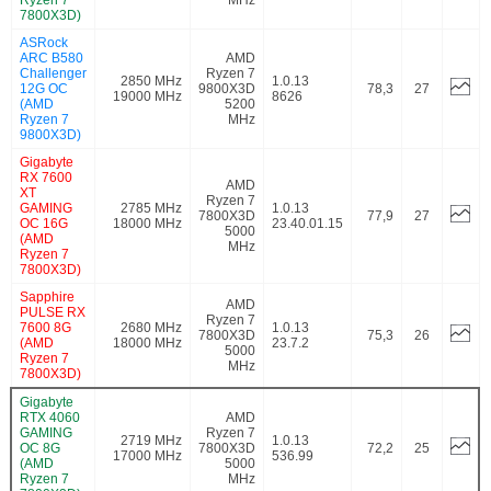
7800X3D)
ASRock
ARC B580
AMD
Challenger
Ryzen 7
2850 MHz
1.0.13
12G OC
9800X3D
78,3
27
19000 MHz
8626
(AMD
5200
Ryzen 7
MHz
9800X3D)
Gigabyte
RX 7600
AMD
XT
Ryzen 7
GAMING
2785 MHz
1.0.13
7800X3D
77,9
27
OC 16G
18000 MHz
23.40.01.15
5000
(AMD
MHz
Ryzen 7
7800X3D)
Sapphire
AMD
PULSE RX
Ryzen 7
7600 8G
2680 MHz
1.0.13
7800X3D
75,3
26
(AMD
18000 MHz
23.7.2
5000
Ryzen 7
MHz
7800X3D)
Gigabyte
RTX 4060
AMD
GAMING
Ryzen 7
2719 MHz
1.0.13
OC 8G
7800X3D
72,2
25
17000 MHz
536.99
(AMD
5000
Ryzen 7
MHz