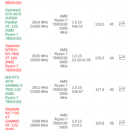
9800X3D)
Gainward
RTX 4070
AMD
SUPER
Ryzen 7
Panther
2824 MHz
1.0.13
7800X3D
133,5
45
OC 12G
21000 MHz
546.52
5000
(AMD
MHz
Ryzen 7
7800X3D)
Sapphire
NITRO+
AMD
RX 7800
Ryzen 7
2526 MHz
1.0.13
XT 16G
7800X3D
130,2
44
19500 MHz
23.20.01.05
(AMD
5000
Ryzen 7
MHz
7800X3D)
MSI RTX
4070
AMD
GAMING X
Ryzen 7
2811 MHz
1.0.13
TRIO 12G
7800X3D
117,4
40
21000 MHz
536.67
(AMD
5000
Ryzen 7
MHz
7800X3D)
Gigabyte
RX 7700
AMD
XT
Ryzen 7
GAMING
2598 MHz
1.0.13
7800X3D
110,8
38
OC 12G
18000 MHz
23.9.1
5000
(AMD