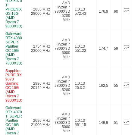
RTX 5070
AMD
Ti
Ryzen 7
PHOENIX
2858 MHz
1.0.13
9800X3D
176,9
60
GS 16G
28000 MHz
572.43
5200
(AMD
MHz
Ryzen 7
9800X3D)
Gainward
RTX 4080
AMD
SUPER
Ryzen 7
Panther
2754 MHz
1.0.13
7800X3D
174,7
59
OC 16G
23000 MHz
551.22
5000
(AMD
MHz
Ryzen 7
7800X3D)
Sapphire
PURE RX
AMD
9070
Ryzen 7
Gaming
2936 MHz
1.0.13
9800X3D
162,5
55
OC 16G
20144 MHz
25.3.2
5200
(AMD
MHz
Ryzen 7
9800X3D)
Gainward
RTX 4070
AMD
Ti SUPER
Ryzen 7
Panther
2696 MHz
1.0.13
7800X3D
149,9
51
OC 16G
21000 MHz
551.15
5000
(AMD
MHz
Ryzen 7