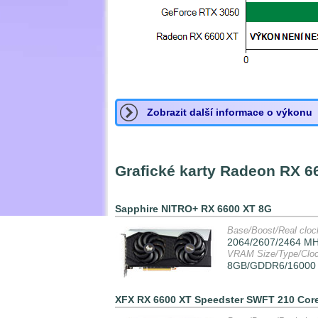
Zobrazit další informace o výkonu
Grafické karty Radeon RX 6
Sapphire NITRO+ RX 6600 XT 8G
Base/Boost/Real cloc
2064/2607/2464 M
VRAM Size/Type/Clo
8GB/GDDR6/16000
XFX RX 6600 XT Speedster SWFT 210 Cor