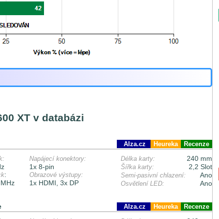
600 XT v databázi
Alza.cz
Heureka
Recenze
240 mm
k:
Napájecí konektory:
Délka karty:
Hz
1x 8-pin
2,2 Slot
Šířka karty:
:
ck
Obrazové výstupy:
Ano
Semi-pasivní chlazení:
 MHz
1x HDMI, 3x DP
Ano
Osvětlení LED:
e
Alza.cz
Heureka
Recenze