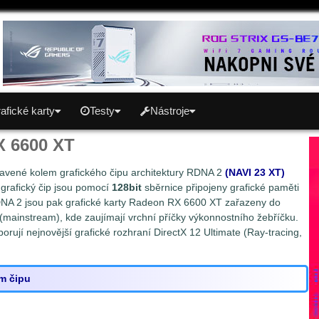
afické karty
Testy
Nástroje
X 6600 XT
avené kolem grafického čipu architektury RDNA 2
(NAVI 23 XT)
 grafický čip jsou pomocí
128bit
sběrnice připojeny grafické paměti
DNA 2 jsou pak grafické karty Radeon RX 6600 XT zařazeny do
(mainstream), kde zaujímají vrchní příčky výkonnostního žebříčku.
ují nejnovější grafické rozhraní DirectX 12 Ultimate (Ray-tracing,
ém čipu