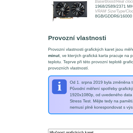
Base/Boost/Real cloc
1968/2589/2371 M
VRAM Size/Type/Clo
8GB/GDDR6/16000
Provozní vlastnosti
Provozní vlastnosti grafických karet jsou mě
minut
, ve kterých grafická karta pracuje na
teplotu. Teprve při této provozní teplotě gra
provozních vlastností.
Od 1. srpna 2019 byla změněna te
Původní měření spotřeby grafickýc
1920x1080p, od uvedeného data j
Stress Test. Mějte tedy na paměti
nemusí plně korespondovat s výsl