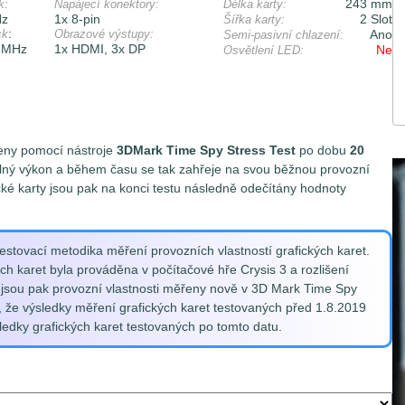
243 mm
k:
Napájecí konektory:
Délka karty:
Hz
1x 8-pin
2 Slot
Šířka karty:
:
ck
Obrazové výstupy:
Ano
Semi-pasivní chlazení:
 MHz
1x HDMI, 3x DP
Ne
Osvětlení LED:
řeny pomocí nástroje
3DMark Time Spy Stress Test
po dobu
20
 plný výkon a během času se tak zahřeje na svou běžnou provozní
fické karty jsou pak na konci testu následně odečítány hodnoty
stovací metodika měření provozních vlastností grafických karet.
h karet byla prováděna v počítačové hře Crysis 3 a rozlišení
sou pak provozní vlastnosti měřeny nově v 3D Mark Time Spy
, že výsledky měření grafických karet testovaných před 1.8.2019
edky grafických karet testovaných po tomto datu.