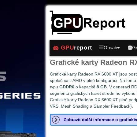
GPU
report
Obsah
Gr
Grafické karty Radeon R
Grafické karty Radeon RX 6600 XT jsou post
společnosti AMD v plné konfiguraci. Na tento
typu
GDDR6
o kapacitě
8 GB
. V generaci R
segmentu grafických karet středního výkonu 
Grafické karty Radeon RX 6600 XT plně podpor
VRS, Mesh Shading a Sampler Feedback).
Zobrazit další informace o grafick