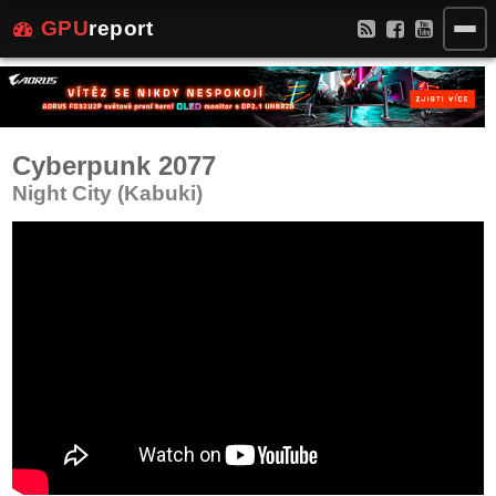
GPU
report
Cyberpunk 2077
Night City (Kabuki)