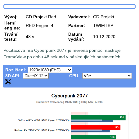
Vývoj:
CD Projekt Red
Vydavatel:
CD Projekt
Herní
RED Engine 4
Partner:
TWIMTBP
engine:
Trvání
Datum
48 s
10.12.2020
testu:
vydání:
Počítačová hra Cyberpunk 2077 je měřena pomocí nástroje
FrameView po dobu 48 sekund v následujících nastaveních:
Rozlišení:
3D API:
CPU: