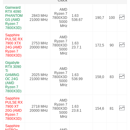
Clock
Gainward
AMD
RTX 4090
Ryzen 7
PHANTOM
2843 MHz
1.63
7800X3D
190,7
100
GS (AMD
21000 MHz
536.67
5000
Ryzen 7
MHz
7800X3D)
Sapphire
AMD
PULSE RX
Ryzen 7
7900 XTX
2753 MHz
1.63
7800X3D
172,5
90
24G (AMD
20000 MHz
23.7.1
5000
Ryzen 7
MHz
7800X3D)
Gigabyte
RTX 3090
AMD
Ti
Ryzen 7
GAMING
2025 MHz
1.63
7800X3D
158,0
83
OC 24G
21000 MHz
536.99
5000
(AMD
MHz
Ryzen 7
7800X3D)
Sapphire
AMD
PULSE RX
Ryzen 7
7900 XT
2718 MHz
1.63
7800X3D
154,6
81
20G (AMD
20000 MHz
23.8.1
5000
Ryzen 7
MHz
7800X3D)
Sapphire
NITRO+
AMD