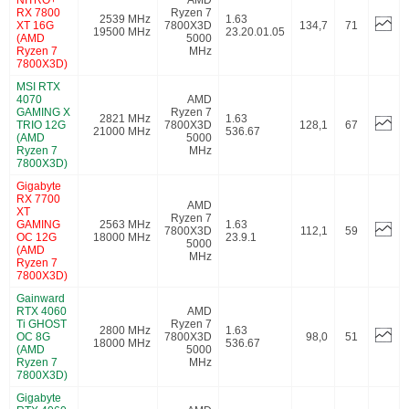
RX 7800
Ryzen 7
2539 MHz
1.63
XT 16G
7800X3D
134,7
71
19500 MHz
23.20.01.05
(AMD
5000
Ryzen 7
MHz
7800X3D)
MSI RTX
4070
AMD
GAMING X
Ryzen 7
2821 MHz
1.63
TRIO 12G
7800X3D
128,1
67
21000 MHz
536.67
(AMD
5000
Ryzen 7
MHz
7800X3D)
Gigabyte
RX 7700
AMD
XT
Ryzen 7
GAMING
2563 MHz
1.63
7800X3D
112,1
59
OC 12G
18000 MHz
23.9.1
5000
(AMD
MHz
Ryzen 7
7800X3D)
Gainward
RTX 4060
AMD
Ti GHOST
Ryzen 7
2800 MHz
1.63
OC 8G
7800X3D
98,0
51
18000 MHz
536.67
(AMD
5000
Ryzen 7
MHz
7800X3D)
Gigabyte