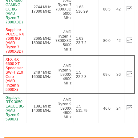
RTX 4060
AMD
GAMING
Ryzen 7
2744 MHz
1.63
OC 8G
7800X3D
80,5
42
17000 MHz
536.99
(AMD
5000
Ryzen 7
MHz
7800X3D)
Sapphire
AMD
PULSE RX
Ryzen 7
7600 8G
2665 MHz
1.63
7800X3D
80,0
42
(AMD
18000 MHz
23.7.2
5000
Ryzen 7
MHz
7800X3D)
XFX RX
6600 XT
AMD
Speedster
Ryzen 9
SWFT 210
2487 MHz
1.5
5900X
69,6
36
Core
16000 MHz
22.2.3
4900
(AMD
MHz
Ryzen 9
5900X)
Gigabyte
AMD
RTX 3050
Ryzen 9
EAGLE 8G
1891 MHz
1.5
5900X
46,0
24
(AMD
14000 MHz
511.79
4900
Ryzen 9
MHz
5900X)