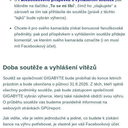
klikněte na tlačítko „
To se mi líbí
“, čímž ho „olajkujete“ a
zároveň se tím tak přihlásíte do soutěže (právě z těchto
"lajků" bude vybrán výherce).
Chcete-li pro svého kamaráda získat bonusové fanuškovské
předměty, pak pod příspěvkem s vyhlášením soutěže přidejte
komentář, ve kterém svého kamaráda označíte (i on musí
mít Facebookový účet).
Doba soutěže a vyhlášení vítězů
Soutěž se společností GIGABYTE bude probíhat do konce letních
prázdnin a bude ukončena o půlnoci 31.8.2026. Z těch, kteří splnili
všechny podmínky soutěže, pak bude zástupcem společnosti
GIGABYTE vybrán výherce, který také následně obdrží svou výhru.
O průběhu soutěže vás budeme pravidelně informovat na
webových stránkách GPUreport.
Jak vidíte, vše je velmi jednoduché a jediné, co budete k získání
šance na výhru potřebovat, je vlastně jen váš Facebookový účet.