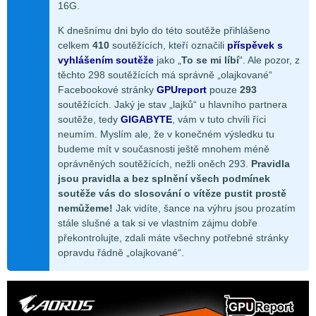
16G.
K dnešnímu dni bylo do této soutěže přihlášeno
celkem
410
soutěžících, kteří označili
příspěvek s
vyhlášením soutěže
jako „
To se mi líbí
“. Ale pozor, z
těchto 298 soutěžících má správně „olajkované“
Facebookové stránky
GPUreport
pouze
293
soutěžících. Jaký je stav „lajků“ u hlavního partnera
soutěže, tedy
GIGABYTE
, vám v tuto chvíli říci
neumím. Myslím ale, že v konečném výsledku tu
budeme mít v současnosti ještě mnohem méně
oprávněných soutěžících, nežli oněch 293.
Pravidla
jsou pravidla a bez splnění všech podmínek
soutěže vás do slosování o vítěze pustit prostě
nemůžeme!
Jak vidíte, šance na výhru jsou prozatím
stále slušné a tak si ve vlastním zájmu dobře
překontrolujte, zdali máte všechny potřebné stránky
opravdu řádně „olajkované“.