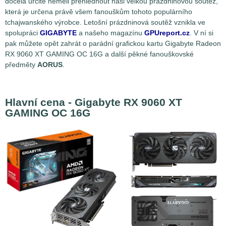
docela určitě neměli přehlédnout naši velkou prázdninovou soutěž,
která je určena právě všem fanouškům tohoto populárního
tchajwanského výrobce. Letošní prázdninová soutěž vznikla ve
spolupráci
GIGABYTE
a našeho magazínu
GPUreport.cz
. V ní si
pak můžete opět zahrát o parádní grafickou kartu Gigabyte Radeon
RX 9060 XT GAMING OC 16G a další pěkné fanouškovské
předměty
AORUS
.
Hlavní cena - Gigabyte RX 9060 XT
GAMING OC 16G