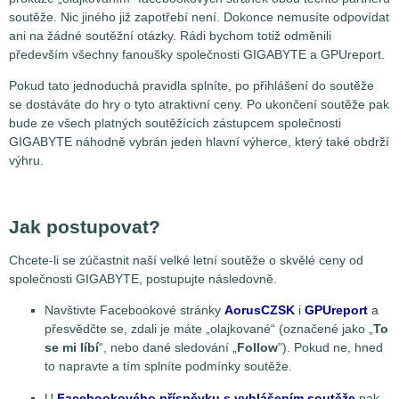
soutěže. Nic jiného již zapotřebí není. Dokonce nemusíte odpovídat
ani na žádné soutěžní otázky. Rádi bychom totiž odměnili
především všechny fanoušky společnosti GIGABYTE a GPUreport.
Pokud tato jednoduchá pravidla splníte, po přihlášení do soutěže
se dostáváte do hry o tyto atraktivní ceny. Po ukončení soutěže pak
bude ze všech platných soutěžících zástupcem společnosti
GIGABYTE náhodně vybrán jeden hlavní výherce, který také obdrží
výhru.
Jak postupovat?
Chcete-li se zúčastnit naší velké letní soutěže o skvělé ceny od
společnosti GIGABYTE, postupujte následovně.
Navštivte Facebookové stránky
AorusCZSK
i
GPUreport
a
přesvědčte se, zdali je máte „olajkované“ (označené jako „
To
se mi líbí
“, nebo dané sledování „
Follow
"). Pokud ne, hned
to napravte a tím splníte podmínky soutěže.
U
Facebookového příspěvku s vyhlášením soutěže
pak