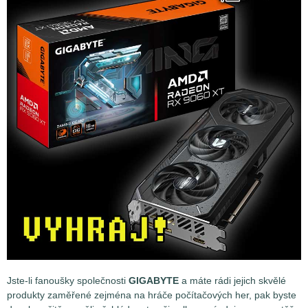
Jste-li fanoušky společnosti
GIGABYTE
a máte rádi jejich skvělé
produkty zaměřené zejména na hráče počítačových her, pak byste