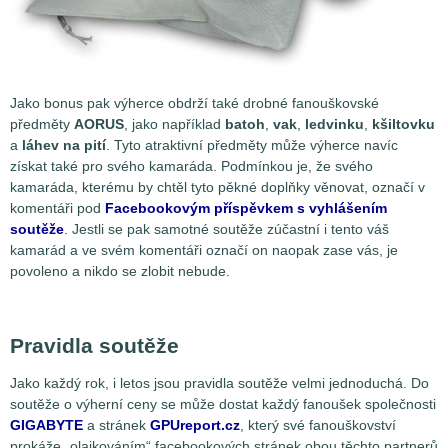
Jako bonus pak výherce obdrží také drobné fanouškovské
předměty
AORUS
, jako například
batoh
,
vak
,
ledvinku
,
kšiltovku
a
láhev na pití
. Tyto atraktivní předměty může výherce navíc
získat také pro svého kamaráda. Podmínkou je, že svého
kamaráda, kterému by chtěl tyto pěkné doplňky věnovat, označí v
komentáři pod
Facebookovým příspěvkem s vyhlášením
soutěže
. Jestli se pak samotné soutěže zúčastní i tento váš
kamarád a ve svém komentáři označí on naopak zase vás, je
povoleno a nikdo se zlobit nebude.
Pravidla soutěže
Jako každý rok, i letos jsou pravidla soutěže velmi jednoduchá. Do
soutěže o výherní ceny se může dostat každý fanoušek společnosti
GIGABYTE
a stránek
GPUreport.cz
, který své fanouškovství
prokáže „olajkováním“ facebookových stránek obou těchto partnerů