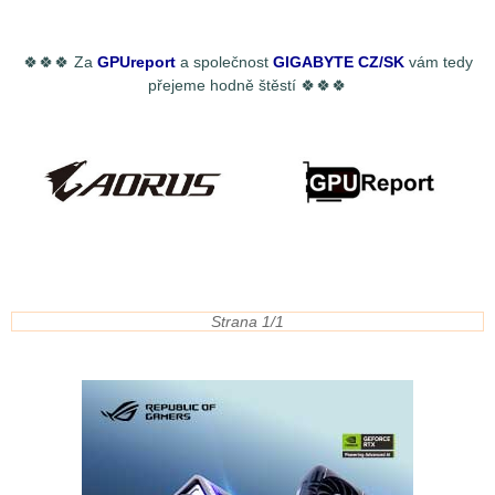
🍀🍀🍀 Za
GPUreport
a společnost
GIGABYTE CZ/SK
vám tedy
přejeme hodně štěstí 🍀🍀🍀
Strana 1/1