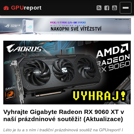
GPU
report
Vyhrajte Gigabyte Radeon RX 9060 XT v
naší prázdninové soutěži! (Aktualizace)
Léto je tu a s ním i tradiční prázdninová soutěž na GPUreport! I