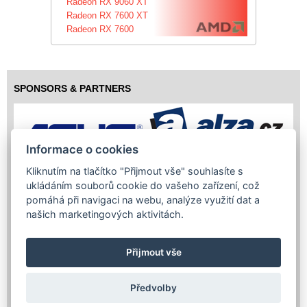
Radeon RX 9060 XT
Radeon RX 7600 XT
Radeon RX 7600
SPONSORS & PARTNERS
Informace o cookies
Kliknutím na tlačítko "Přijmout vše" souhlasíte s
ukládáním souborů cookie do vašeho zařízení, což
pomáhá při navigaci na webu, analýze využití dat a
našich marketingových aktivitách.
Přijmout vše
Předvolby
Copyright (c) 2026 InfoTrade Powered by ASP.NET & MS SQL
Server