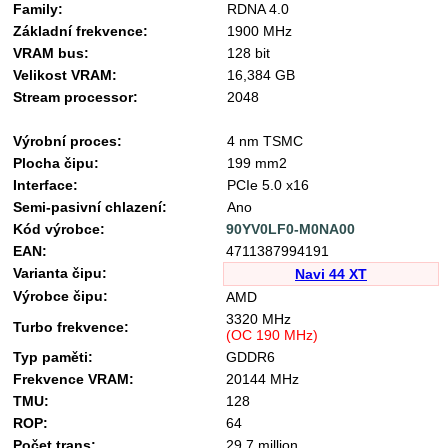
Family:
RDNA 4.0
Základní frekvence:
1900 MHz
VRAM bus:
128 bit
Velikost VRAM:
16,384 GB
Stream processor:
2048
Výrobní proces:
4 nm TSMC
Plocha čipu:
199 mm2
Interface:
PCIe 5.0 x16
Semi-pasivní chlazení:
Ano
Kód výrobce:
90YV0LF0-M0NA00
EAN:
4711387994191
Varianta čipu:
Navi 44 XT
Výrobce čipu:
AMD
3320 MHz
Turbo frekvence:
(OC 190 MHz)
Typ paměti:
GDDR6
Frekvence VRAM:
20144 MHz
TMU:
128
ROP:
64
Počet trans:
29,7 million