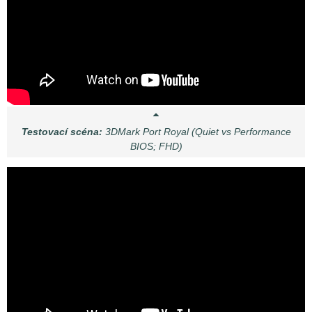
Testovací scéna:
3DMark Port Royal (Quiet vs Performance
BIOS; FHD)