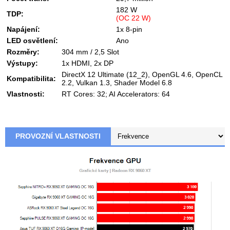
182 W
TDP:
(OC 22 W)
Napájení:
1x 8-pin
LED osvětlení:
Ano
Rozměry:
304 mm / 2,5 Slot
Výstupy:
1x HDMI, 2x DP
DirectX 12 Ultimate (12_2), OpenGL 4.6, OpenCL
Kompatibilita:
2.2, Vulkan 1.3, Shader Model 6.8
Vlastnosti:
RT Cores: 32; AI Accelerators: 64
PROVOZNÍ VLASTNOSTI