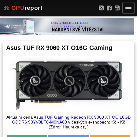
GPU
report
Asus TUF RX 9060 XT O16G Gaming
Aktuální cena
Asus TUF Gaming Radeon RX 9060 XT OC 16GB
GDDR6 90YV0LF0-M0NA00
v českých e-shopech:
Kč -
Kč
(Zdroj: Heureka.cz,
)