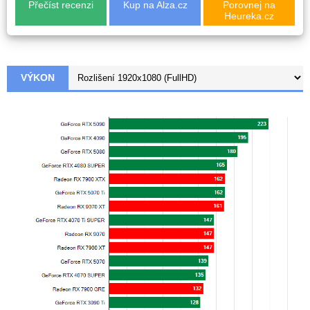
Přečíst recenzi
Kup na Alza.cz
Porovnej na
Heureka.cz
VÝKON