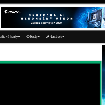
afické karty
Testy
Nástroje