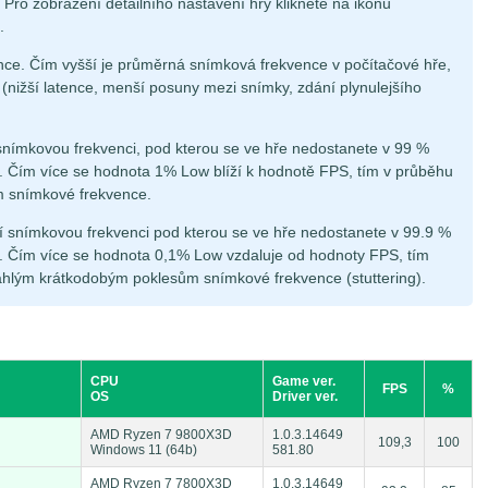
Pro zobrazení detailního nastavení hry klikněte na ikonu
.
ce. Čím vyšší je průměrná snímková frekvence v počítačové hře,
á (nižší latence, menší posuny mezi snímky, zdání plynulejšího
snímkovou frekvenci, pod kterou se ve hře nedostanete v 99 %
 Čím více se hodnota 1% Low blíží k hodnotě FPS, tím v průběhu
m snímkové frekvence.
í snímkovou frekvenci pod kterou se ve hře nedostanete v 99.9 %
 Čím více se hodnota 0,1% Low vzdaluje od hodnoty FPS, tím
áhlým krátkodobým poklesům snímkové frekvence (stuttering).
CPU
Game ver.
FPS
%
OS
Driver ver.
AMD Ryzen 7 9800X3D
1.0.3.14649
109,3
100
Windows 11 (64b)
581.80
AMD Ryzen 7 7800X3D
1.0.3.14649