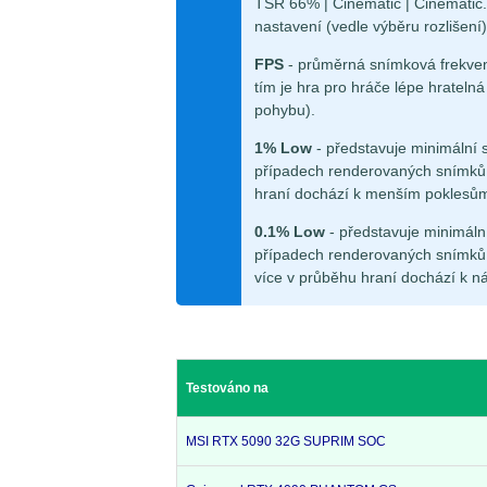
TSR 66% | Cinematic | Cinematic. 
nastavení (vedle výběru rozlišení)
FPS
- průměrná snímková frekven
tím je hra pro hráče lépe hrateln
pohybu).
1% Low
- představuje minimální 
případech renderovaných snímků.
hraní dochází k menším poklesů
0.1% Low
- představuje minimáln
případech renderovaných snímků.
více v průběhu hraní dochází k n
Testováno na
MSI RTX 5090 32G SUPRIM SOC