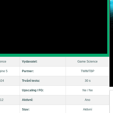
ence
Vydavatel:
Game Science
ine 5
Partner:
TWIMTBP
024
Trvání testu:
30 s
Upscaling / FG:
Ne / Ne
 12
Aktivní:
Ano
Stav:
Aktivní