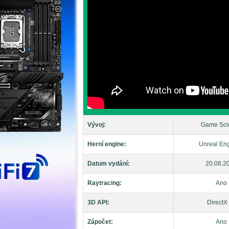
Vývoj:
Game Sci
Herní engine:
Unreal Eng
Datum vydání:
20.08.2
Raytracing:
Ano
3D API:
DirectX
Zápočet:
Ano