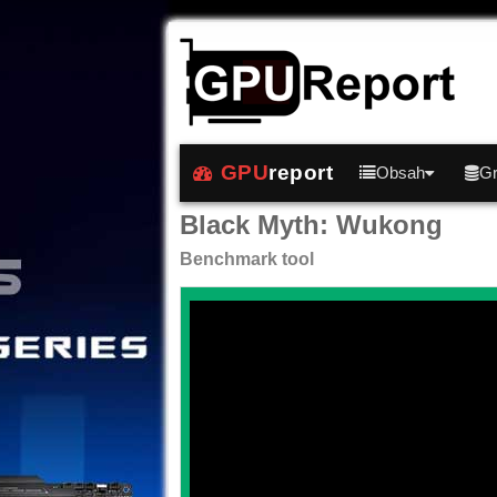
GPU
report
Obsah
Gr
Black Myth: Wukong
Benchmark tool