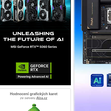
Hodnocení grafických karet
ze serveru
Alza.cz