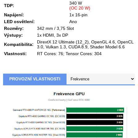
340 W
TDP:
(OC 20 W)
Napájení:
1x 16-pin
LED osvětlení:
Ano
Rozměry:
342 mm / 3,75 Slot
Výstupy:
1x HDMI, 3x DP
DirextX 12 Ultimate (12_2), OpenGL 4.6, OpenCL
Kompatibilita:
3.0, Vulkan 1.3, CUDA 8.9, Shader Model 6.6
Vlastnosti:
RT Cores: 76; Tensor Cores: 304
PROVOZNÍ VLASTNOSTI