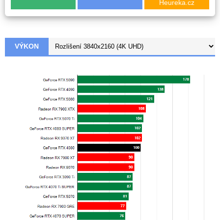
Heureka.cz
VÝKON