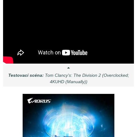
Testovací scéna:
Tom Clancy's: The Division 2 (Overclocked;
4KUHD (Manually))