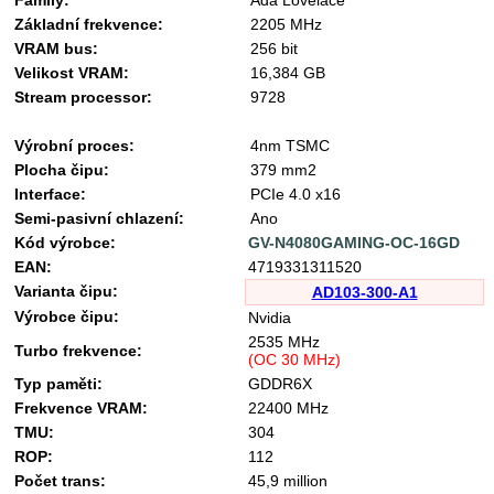
Family:
Ada Lovelace
Základní frekvence:
2205 MHz
VRAM bus:
256 bit
Velikost VRAM:
16,384 GB
Stream processor:
9728
Výrobní proces:
4nm TSMC
Plocha čipu:
379 mm2
Interface:
PCIe 4.0 x16
Semi-pasivní chlazení:
Ano
Kód výrobce:
GV-N4080GAMING-OC-16GD
EAN:
4719331311520
Varianta čipu:
AD103-300-A1
Výrobce čipu:
Nvidia
2535 MHz
Turbo frekvence:
(OC 30 MHz)
Typ paměti:
GDDR6X
Frekvence VRAM:
22400 MHz
TMU:
304
ROP:
112
Počet trans:
45,9 million