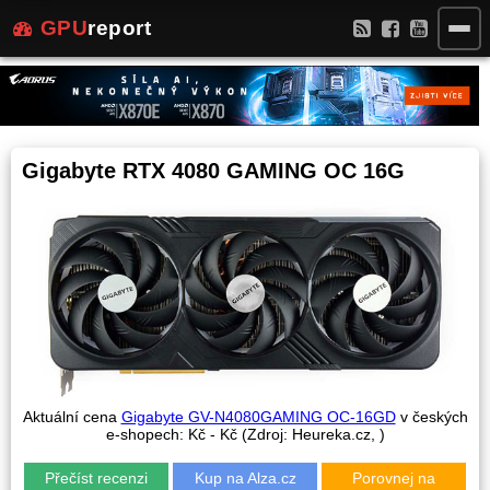
GPU
report
Gigabyte RTX 4080 GAMING OC 16G
Aktuální cena
Gigabyte GV-N4080GAMING OC-16GD
v českých
e-shopech:
Kč -
Kč (Zdroj: Heureka.cz,
)
Přečíst recenzi
Kup na Alza.cz
Porovnej na