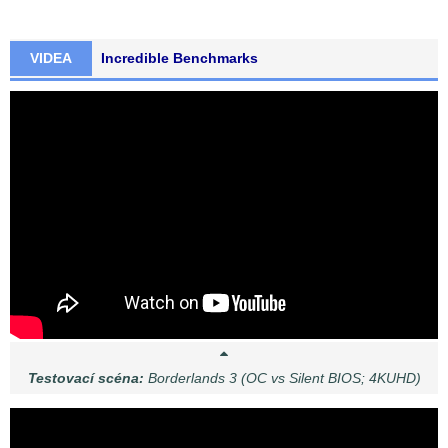
VIDEA
Incredible Benchmarks
Testovací scéna:
Borderlands 3 (OC vs Silent BIOS; 4KUHD)