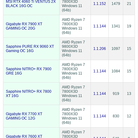
MSI RTX 4060 Ti VENTUS 2X
7800X3D
1.1.152
1479
21
BLACK 16G OC
Windows 11
(64b)
AMD Ryzen 7
Gigabyte RX 7900 XT
7800X3D
1.1.144
1341
19
GAMING OC 20G
Windows 11
(64b)
AMD Ryzen 7
Sapphire PURE RX 9060 XT
9800X3D
1.1.206
1097
15
Gaming OC 16G
Windows 11
(64b)
AMD Ryzen 7
Sapphire NITRO+ RX 7900
7800X3D
1.1.144
1084
15
GRE 16G
Windows 11
(64b)
AMD Ryzen 7
Sapphire NITRO+ RX 7800
7800X3D
1.1.144
919
13
XT 16G
Windows 11
(64b)
AMD Ryzen 7
Gigabyte RX 7700 XT
7800X3D
1.1.144
830
12
GAMING OC 12G
Windows 11
(64b)
AMD Ryzen 7
Gigabyte RX 7600 XT
7800X3D