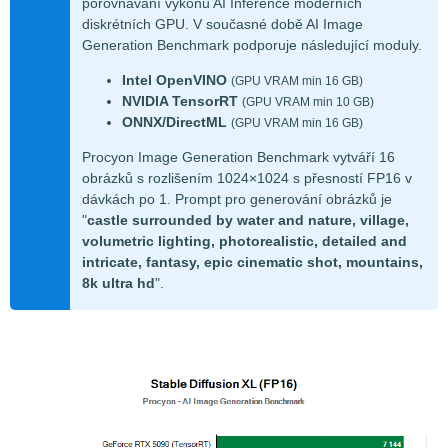
porovnávání výkonu AI Inference moderních
diskrétních GPU. V současné době AI Image
Generation Benchmark podporuje následující moduly.
Intel OpenVINO
(GPU VRAM min 16 GB)
NVIDIA TensorRT
(GPU VRAM min 10 GB)
ONNX/DirectML
(GPU VRAM min 16 GB)
Procyon Image Generation Benchmark vytváří 16
obrázků s rozlišením 1024×1024 s přesností FP16 v
dávkách po 1. Prompt pro generování obrázků je
"
castle surrounded by water and nature, village,
volumetric lighting, photorealistic, detailed and
intricate, fantasy, epic cinematic shot, mountains,
8k ultra hd
".