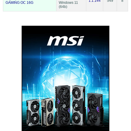
1.1.144
549
8
GAMING OC 16G
Windows 11
(64b)