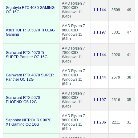
AMD Ryzen 7
Gigabyte RTX 4080 GAMING
7800X3D
1.1.144
3509
49
OC 16G
Windows 11
(64b)
AMD Ryzen 7
Asus TUF RTX 5070 Ti O16G
9800X3D
1.1.197
3331
47
Gaming
Windows 11
(64b)
AMD Ryzen 7
Gainward RTX 4070 Ti
7800X3D
1.1.144
2920
41
SUPER Panther OC 16G
Windows 11
(64b)
AMD Ryzen 7
Gainward RTX 4070 SUPER
7800X3D
1.1.144
2679
38
Panther OC 12G
Windows 11
(64b)
AMD Ryzen 7
Gainward RTX 5070
9800X3D
1.1.197
2516
35
PHOENIX GS 12G
Windows 11
(64b)
AMD Ryzen 7
Sapphire NITRO+ RX 9070
9800X3D
1.1.206
2211
31
XT Gaming OC 16G
Windows 11
(64b)