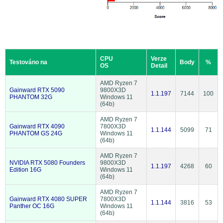
CPU
Verze
Testováno na
Body
%
OS
Detail
AMD Ryzen 7
Gainward RTX 5090
9800X3D
1.1.197
7144
100
PHANTOM 32G
Windows 11
(64b)
AMD Ryzen 7
Gainward RTX 4090
7800X3D
1.1.144
5099
71
PHANTOM GS 24G
Windows 11
(64b)
AMD Ryzen 7
NVIDIA RTX 5080 Founders
9800X3D
1.1.197
4268
60
Edition 16G
Windows 11
(64b)
AMD Ryzen 7
Gainward RTX 4080 SUPER
7800X3D
1.1.144
3816
53
Panther OC 16G
Windows 11
(64b)