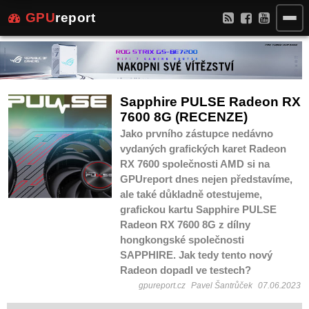
GPU
report
Sapphire PULSE Radeon RX
7600 8G (RECENZE)
Jako prvního zástupce nedávno
vydaných grafických karet Radeon
RX 7600 společnosti AMD si na
GPUreport dnes nejen představíme,
ale také důkladně otestujeme,
grafickou kartu Sapphire PULSE
Radeon RX 7600 8G z dílny
hongkongské společnosti
SAPPHIRE. Jak tedy tento nový
Radeon dopadl ve testech?
gpureport.cz
Pavel Šantrůček
07.06.2023