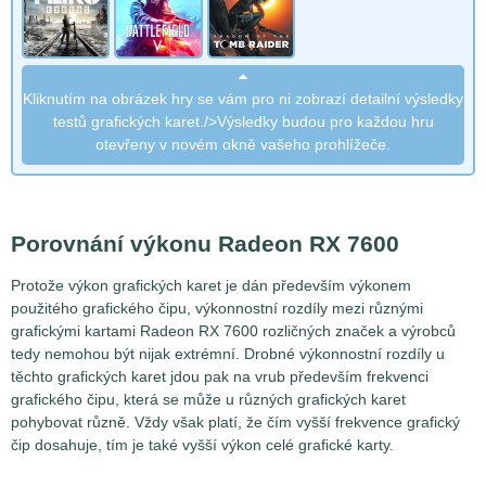
Kliknutím na obrázek hry se vám pro ni zobrazí detailní výsledky
testů grafických karet./>Výsledky budou pro každou hru
otevřeny v novém okně vašeho prohlížeče.
Porovnání výkonu Radeon RX 7600
Protože výkon grafických karet je dán především výkonem
použitého grafického čipu, výkonnostní rozdíly mezi různými
grafickými kartami Radeon RX 7600 rozličných značek a výrobců
tedy nemohou být nijak extrémní. Drobné výkonnostní rozdíly u
těchto grafických karet jdou pak na vrub především frekvenci
grafického čipu, která se může u různých grafických karet
pohybovat různě. Vždy však platí, že čím vyšší frekvence grafický
čip dosahuje, tím je také vyšší výkon celé grafické karty.