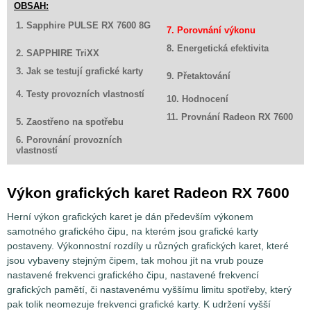
OBSAH:
1. Sapphire PULSE RX 7600 8G
7. Porovnání výkonu
8. Energetická efektivita
2. SAPPHIRE TriXX
3. Jak se testují grafické karty
9. Přetaktování
4. Testy provozních vlastností
10. Hodnocení
11. Provnání Radeon RX 7600
5. Zaostřeno na spotřebu
6. Porovnání provozních
vlastností
Výkon grafických karet Radeon RX 7600
Herní výkon grafických karet je dán především výkonem
samotného grafického čipu, na kterém jsou grafické karty
postaveny. Výkonnostní rozdíly u různých grafických karet, které
jsou vybaveny stejným čipem, tak mohou jít na vrub pouze
nastavené frekvenci grafického čipu, nastavené frekvencí
grafických pamětí, či nastavenému vyššímu limitu spotřeby, který
pak tolik neomezuje frekvenci grafické karty. K udržení vyšší