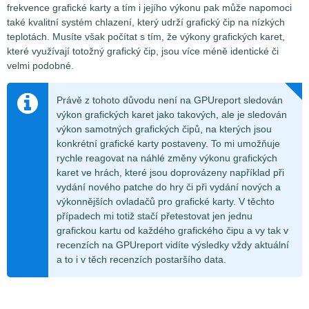
frekvence grafické karty a tím i jejího výkonu pak může napomoci
také kvalitní systém chlazení, který udrží grafický čip na nízkých
teplotách. Musíte však počítat s tím, že výkony grafických karet,
které využívají totožný grafický čip, jsou více méně identické či
velmi podobné.
Právě z tohoto důvodu není na GPUreport sledován
výkon grafických karet jako takových, ale je sledován
výkon samotných grafických čipů, na kterých jsou
konkrétní grafické karty postaveny. To mi umožňuje
rychle reagovat na náhlé změny výkonu grafických
karet ve hrách, které jsou doprovázeny například při
vydání nového patche do hry či při vydání nových a
výkonnějších ovladačů pro grafické karty. V těchto
případech mi totiž stačí přetestovat jen jednu
grafickou kartu od každého grafického čipu a vy tak v
recenzích na GPUreport vidíte výsledky vždy aktuální
a to i v těch recenzích postaršího data.