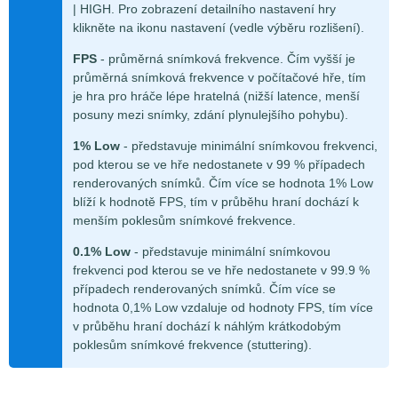
| HIGH. Pro zobrazení detailního nastavení hry
klikněte na ikonu nastavení (vedle výběru rozlišení).
FPS
- průměrná snímková frekvence. Čím vyšší je
průměrná snímková frekvence v počítačové hře, tím
je hra pro hráče lépe hratelná (nižší latence, menší
posuny mezi snímky, zdání plynulejšího pohybu).
1% Low
- představuje minimální snímkovou frekvenci,
pod kterou se ve hře nedostanete v 99 % případech
renderovaných snímků. Čím více se hodnota 1% Low
blíží k hodnotě FPS, tím v průběhu hraní dochází k
menším poklesům snímkové frekvence.
0.1% Low
- představuje minimální snímkovou
frekvenci pod kterou se ve hře nedostanete v 99.9 %
případech renderovaných snímků. Čím více se
hodnota 0,1% Low vzdaluje od hodnoty FPS, tím více
v průběhu hraní dochází k náhlým krátkodobým
poklesům snímkové frekvence (stuttering).