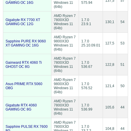
137,5
57
GAMING OC 16G
Windows 11
575.94
(64b)
AMD Ryzen 7
Gigabyte RX 7700 XT
7800X3D
1.7.0
130,1
54
GAMING OC 12G
Windows 11
23.9.1
(64b)
AMD Ryzen 7
Sapphire PURE RX 9060
9800X3D
1.7.0
127,5
53
XT GAMING OC 16G
Windows 11
25.10.09.01
(64b)
AMD Ryzen 7
Gainward RTX 4060 Ti
7800X3D
1.7.0
122,8
51
GHOST OC 8G
Windows 11
536.67
(64b)
AMD Ryzen 7
Asus PRIME RTX 5060
9800X3D
1.7.0
121,4
50
O8G
Windows 11
576.52
(64b)
AMD Ryzen 7
Gigabyte RTX 4060
7800X3D
1.7.0
105,6
44
GAMING OC 8G
Windows 11
536.99
(64b)
AMD Ryzen 7
Sapphire PULSE RX 7600
7800X3D
1.7.0
104,8
44
8G
Windows 11
23.7.2