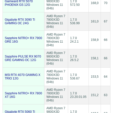
Gainward RTX 5070
9800X3D
1.7.0
168,0
70
PHOENIX GS 12G
Windows 11
572.50
(64b)
AMD Ryzen 7
Gigabyte RTX 3090 Ti
7800X3D
1.7.0
161,0
67
GAMING OC 24G
Windows 11
536.99
(64b)
AMD Ryzen 7
Sapphire NITRO+ RX 7900
7800X3D
1.7.0
158,9
66
GRE 16G
Windows 11
24.2.1
(64b)
AMD Ryzen 7
Sapphire PULSE RX 9070
9800X3D
1.7.0
158,1
66
GRE GAMING OC 12G
Windows 11
26.5.2
(64b)
AMD Ryzen 7
MSI RTX 4070 GAMING X
7800X3D
1.7.0
153,5
64
TRIO 12G
Windows 11
536.67
(64b)
AMD Ryzen 7
Sapphire NITRO+ RX 7800
7800X3D
1.7.0
151,2
63
XT 16G
Windows 11
23.20.01.05
(64b)
AMD Ryzen 7
Gigabyte RTX 5060 Ti
9800X3D
1.7.0