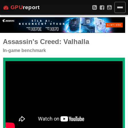
GPU
report
Assassin's Creed: Valhalla
In-game benchmark