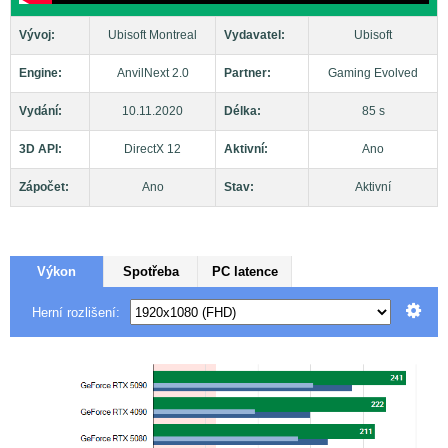
Vývoj:
Ubisoft Montreal
Vydavatel:
Ubisoft
Engine:
AnvilNext 2.0
Partner:
Gaming Evolved
Vydání:
10.11.2020
Délka:
85 s
3D API:
DirectX 12
Aktivní:
Ano
Zápočet:
Ano
Stav:
Aktivní
Výkon
Spotřeba
PC latence
Herní rozlišení: