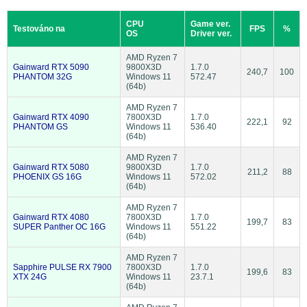
CPU
Game ver.
Testováno na
FPS
%
OS
Driver ver.
AMD Ryzen 7
Gainward RTX 5090
9800X3D
1.7.0
240,7
100
PHANTOM 32G
Windows 11
572.47
(64b)
AMD Ryzen 7
Gainward RTX 4090
7800X3D
1.7.0
222,1
92
PHANTOM GS
Windows 11
536.40
(64b)
AMD Ryzen 7
Gainward RTX 5080
9800X3D
1.7.0
211,2
88
PHOENIX GS 16G
Windows 11
572.02
(64b)
AMD Ryzen 7
Gainward RTX 4080
7800X3D
1.7.0
199,7
83
SUPER Panther OC 16G
Windows 11
551.22
(64b)
AMD Ryzen 7
Sapphire PULSE RX 7900
7800X3D
1.7.0
199,6
83
XTX 24G
Windows 11
23.7.1
(64b)