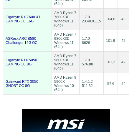
(64b)
AMD Ryzen 7
Gigabyte RX 7600 XT
7800X3D
1.7.0
104,6
43
GAMING OC 16G
Windows 11
23.40.01.15
(64b)
AMD Ryzen 7
ASRock ARC B580
9800X3D
1.7.0
101,9
42
Challenger 12G OC
Windows 11
8626
(64b)
AMD Ryzen 7
Gigabyte RTX 5050
9800X3D
1.7.0
101,2
42
GAMING OC 8G
Windows 11
576.88
(64b)
AMD Ryzen 9
Gainward RTX 3050
5900X
1.4.1.2
57,6
24
GHOST OC 8G
Windows 10
511.32
(64b)