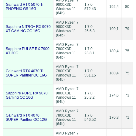
AMD Ryzen 7
Gainward RTX 5070 Ti
9800X3D
1.7.0
192,4
80
PHOENIX GS 16G
Windows 11
572.43
(64b)
AMD Ryzen 7
Sapphire NITRO+ RX 9070
9800X3D
1.7.0
190,1
79
XT GAMING OC 16G
Windows 11
25.6.3
(64b)
AMD Ryzen 7
Sapphire PULSE RX 7900
7800X3D
1.7.0
180,4
75
XT 20G
Windows 11
23.8.1
(64b)
AMD Ryzen 7
Gainward RTX 4070 Ti
7800X3D
1.7.0
180,4
75
SUPER Panther OC 16G
Windows 11
551.15
(64b)
AMD Ryzen 7
Sapphire PURE RX 9070
9800X3D
1.7.0
174,6
73
Gaming OC 16G
Windows 11
25.3.2
(64b)
AMD Ryzen 7
Gainward RTX 4070
7800X3D
1.7.0
170,3
71
SUPER Panther OC 12G
Windows 11
546.52
(64b)
AMD Ryzen 7