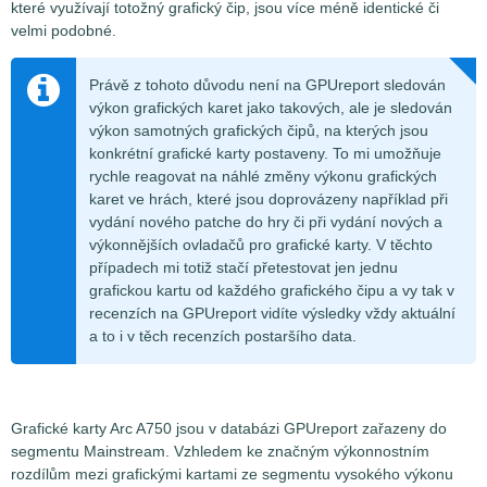
které využívají totožný grafický čip, jsou více méně identické či
velmi podobné.
Právě z tohoto důvodu není na GPUreport sledován
výkon grafických karet jako takových, ale je sledován
výkon samotných grafických čipů, na kterých jsou
konkrétní grafické karty postaveny. To mi umožňuje
rychle reagovat na náhlé změny výkonu grafických
karet ve hrách, které jsou doprovázeny například při
vydání nového patche do hry či při vydání nových a
výkonnějších ovladačů pro grafické karty. V těchto
případech mi totiž stačí přetestovat jen jednu
grafickou kartu od každého grafického čipu a vy tak v
recenzích na GPUreport vidíte výsledky vždy aktuální
a to i v těch recenzích postaršího data.
Grafické karty Arc A750 jsou v databázi GPUreport zařazeny do
segmentu Mainstream. Vzhledem ke značným výkonnostním
rozdílům mezi grafickými kartami ze segmentu vysokého výkonu