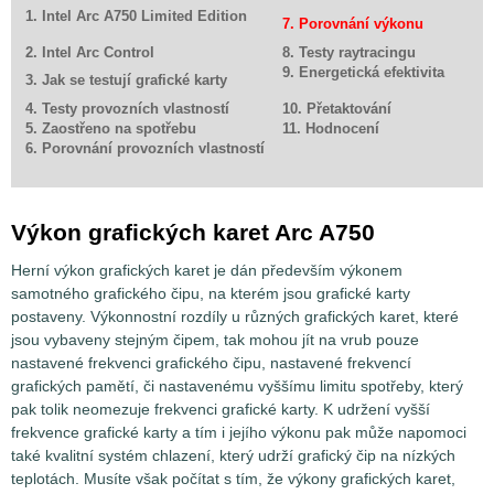
1. Intel Arc A750 Limited Edition
7. Porovnání výkonu
2. Intel Arc Control
8. Testy raytracingu
9. Energetická efektivita
3. Jak se testují grafické karty
4. Testy provozních vlastností
10. Přetaktování
5. Zaostřeno na spotřebu
11. Hodnocení
6. Porovnání provozních vlastností
Výkon grafických karet Arc A750
Herní výkon grafických karet je dán především výkonem
samotného grafického čipu, na kterém jsou grafické karty
postaveny. Výkonnostní rozdíly u různých grafických karet, které
jsou vybaveny stejným čipem, tak mohou jít na vrub pouze
nastavené frekvenci grafického čipu, nastavené frekvencí
grafických pamětí, či nastavenému vyššímu limitu spotřeby, který
pak tolik neomezuje frekvenci grafické karty. K udržení vyšší
frekvence grafické karty a tím i jejího výkonu pak může napomoci
také kvalitní systém chlazení, který udrží grafický čip na nízkých
teplotách. Musíte však počítat s tím, že výkony grafických karet,