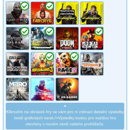
Kliknutím na obrázek hry se vám pro ni zobrazí detailní výsledky
testů grafických karet./>Výsledky budou pro každou hru
otevřeny v novém okně vašeho prohlížeče.