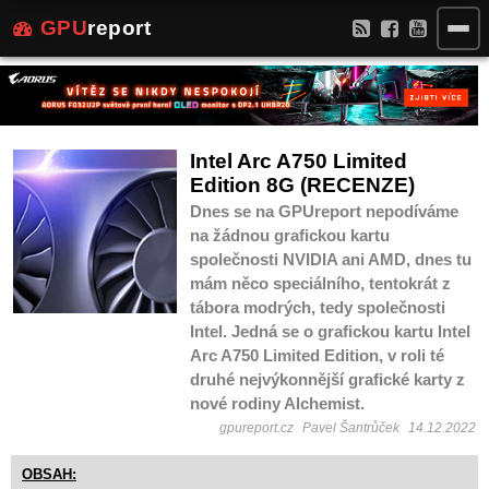
GPU
report
Intel Arc A750 Limited
Edition 8G (RECENZE)
Dnes se na GPUreport nepodíváme
na žádnou grafickou kartu
společnosti NVIDIA ani AMD, dnes tu
mám něco speciálního, tentokrát z
tábora modrých, tedy společnosti
Intel. Jedná se o grafickou kartu Intel
Arc A750 Limited Edition, v roli té
druhé nejvýkonnější grafické karty z
nové rodiny Alchemist.
gpureport.cz
Pavel Šantrůček
14.12.2022
OBSAH: