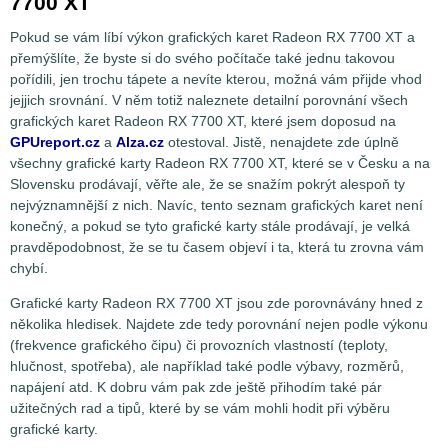
7700 XT
Pokud se vám líbí výkon grafických karet Radeon RX 7700 XT a
přemýšlíte, že byste si do svého počítače také jednu takovou
pořídili, jen trochu tápete a nevíte kterou, možná vám přijde vhod
jejjich srovnání. V něm totiž naleznete detailní porovnání všech
grafických karet Radeon RX 7700 XT, které jsem doposud na
GPUreport.cz
a
Alza.cz
otestoval. Jistě, nenajdete zde úplně
všechny grafické karty Radeon RX 7700 XT, které se v Česku a na
Slovensku prodávají, věřte ale, že se snažím pokrýt alespoň ty
nejvýznamnější z nich. Navíc, tento seznam grafických karet není
konečný, a pokud se tyto grafické karty stále prodávají, je velká
pravděpodobnost, že se tu časem objeví i ta, která tu zrovna vám
chybí.
Grafické karty Radeon RX 7700 XT jsou zde porovnávány hned z
několika hledisek. Najdete zde tedy porovnání nejen podle výkonu
(frekvence grafického čipu) či provozních vlastností (teploty,
hlučnost, spotřeba), ale například také podle výbavy, rozměrů,
napájení atd. K dobru vám pak zde ještě přihodím také pár
užitečných rad a tipů, které by se vám mohli hodit při výběru
grafické karty.