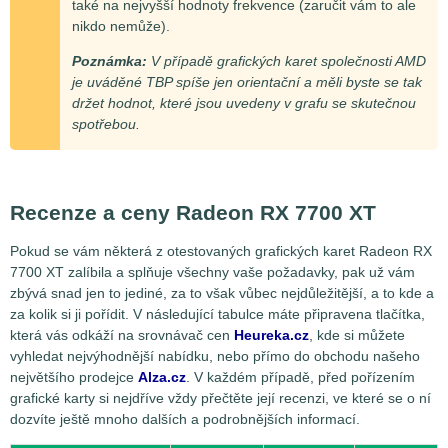
také na nejvyšší hodnoty frekvence (zaručit vám to ale
nikdo nemůže).
Poznámka:
V případě grafických karet společnosti AMD
je uváděné TBP spíše jen orientační a měli byste se tak
držet hodnot, které jsou uvedeny v grafu se skutečnou
spotřebou.
Recenze a ceny Radeon RX 7700 XT
Pokud se vám některá z otestovaných grafických karet Radeon RX
7700 XT zalíbila a splňuje všechny vaše požadavky, pak už vám
zbývá snad jen to jediné, za to však vůbec nejdůležitější, a to kde a
za kolik si ji pořídit. V následující tabulce máte připravena tlačítka,
která vás odkáží na srovnávač cen
Heureka.cz
, kde si můžete
vyhledat nejvýhodnější nabídku, nebo přímo do obchodu našeho
největšího prodejce
Alza.cz
. V každém případě, před pořízením
grafické karty si nejdříve vždy přečtěte její recenzi, ve které se o ní
dozvíte ještě mnoho dalších a podrobnějších informací.