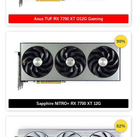
Asus TUF RX 7700 XT O12G Gaming
90%
Sapphire NITRO+ RX 7700 XT 12G
82%