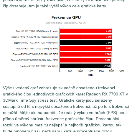
čip dosahuje, tím je také vyšší výkon celé grafické karty.
Výše uvedený graf zobrazuje skutečně dosaženou frekvenci
grafického čipu jednotlivých grafických karet Radeon RX 7700 XT v
3DMark Time Spy stress test. Grafické karty jsou seřazeny
sestupně od té s nejvyšší dosaženou frekvencí, až po tu s frekvencí
nejnižší. Mějte ale na paměti, že reálný výkon ve hrách (FPS) není
přímo úměrný nárůstu frekvence grafického čipu. Procentuální
rozdíl ve výkonu mezi tu nejlepší a nejhorší grafickou kartou tak
bude mnohem nižší, nežli nám ukazuje procentuální rozdíl