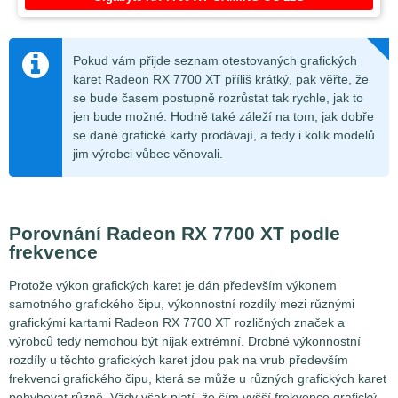
Pokud vám přijde seznam otestovaných grafických
karet Radeon RX 7700 XT příliš krátký, pak věřte, že
se bude časem postupně rozrůstat tak rychle, jak to
jen bude možné. Hodně také záleží na tom, jak dobře
se dané grafické karty prodávají, a tedy i kolik modelů
jim výrobci vůbec věnovali.
Porovnání Radeon RX 7700 XT podle
frekvence
Protože výkon grafických karet je dán především výkonem
samotného grafického čipu, výkonnostní rozdíly mezi různými
grafickými kartami Radeon RX 7700 XT rozličných značek a
výrobců tedy nemohou být nijak extrémní. Drobné výkonnostní
rozdíly u těchto grafických karet jdou pak na vrub především
frekvenci grafického čipu, která se může u různých grafických karet
pohybovat různě. Vždy však platí, že čím vyšší frekvence grafický