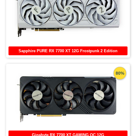
Sapphire PURE RX 7700 XT 12G Frostpunk 2 Edition
80%
Gigabyte RX 7700 XT GAMING OC 12G