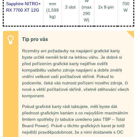
W
Sapphire NITRO+
mm
700
3 slot
(max
2x 8-pin
RX 7700 XT 12G
(1,599
W
290
kg)
W)
Tip pro vás
Rozměry ani požadavky na napájení grafické karty
byste určitě neměli brát na lehkou váhu. Je dobré si
před pořízením grafické karty nejdříve ověřit
kompatibilitu vašeho zdroje napájení a dobře změřit
vnitřní velikost vaší počítačové skříně. Pokud to
podceníte, čeká vás nutnost pořízení nového zdroje, či
nové a větší počítačové skříně, včetně stěhování všech
komponent.
Pokud grafické karty rádi taktujete, měli byste dát
přednost grafickým kartám s co nejvyšším maximálním
limitem spotřeby (v tabulce uvedeno jako TBP – Total
Board Power). Právě u těchto grafických karet je totiž
největší pravděpodobnost, že s nimi dostanete s OC