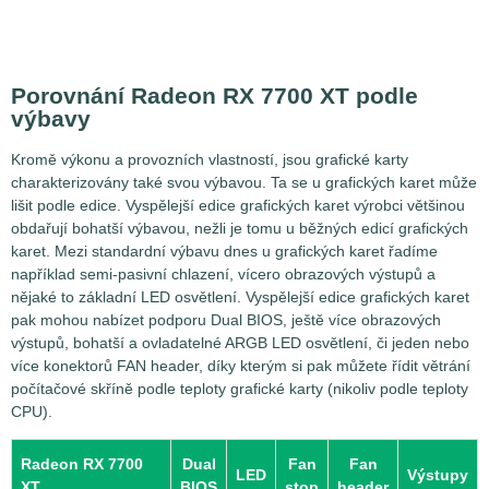
Porovnání Radeon RX 7700 XT podle
výbavy
Kromě výkonu a provozních vlastností, jsou grafické karty
charakterizovány také svou výbavou. Ta se u grafických karet může
lišit podle edice. Vyspělejší edice grafických karet výrobci většinou
obdařují bohatší výbavou, nežli je tomu u běžných edicí grafických
karet. Mezi standardní výbavu dnes u grafických karet řadíme
například semi-pasivní chlazení, vícero obrazových výstupů a
nějaké to základní LED osvětlení. Vyspělejší edice grafických karet
pak mohou nabízet podporu Dual BIOS, ještě více obrazových
výstupů, bohatší a ovladatelné ARGB LED osvětlení, či jeden nebo
více konektorů FAN header, díky kterým si pak můžete řídit větrání
počítačové skříně podle teploty grafické karty (nikoliv podle teploty
CPU).
Radeon RX 7700
Dual
Fan
Fan
LED
Výstupy
XT
BIOS
stop
header