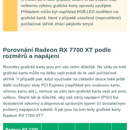
veškerou výbavu grafické karty opravdu využijete.
Příkladem může být například RGB LED osvětlení na
grafické kartě, které v případě uzavřené (neprosklené)
počítačové skříně ztrácí jakýkoliv smysl.
Porovnání Radeon RX 7700 XT podle
rozměrů a napájení
Rozměry grafické karty jsou pro vás velmi důležité. Ne vždy se totiž
grafické karta může na délku vejít právě do té vaší počítačové
skříně. V případě pak, když využíváte na základní desce také ještě
další rozšiřující sloty PCI Express (například pro zvukovou kartu,
síťovou kartu atd.), nemusí se vám tam grafické karta vejít ani svou
výškou. Stejně tak je důležité, aby váš zdroj napájení (PSU) byl
dostatečně výkonný a disponoval správným typem (či dostatečným
počtem) napájecích kabelů. A jak jsou na tom tedy grafické karty
Radeon RX 7700 XT?
Radeon RX 7700