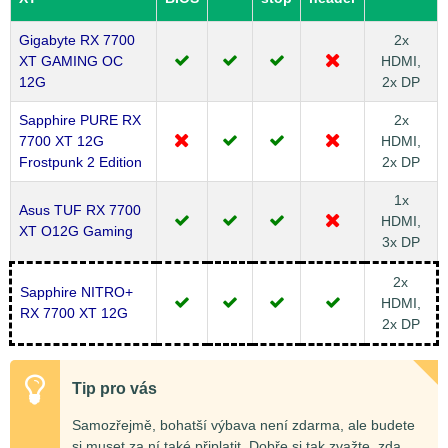
Gigabyte RX 7700
2x
XT GAMING OC
HDMI,
12G
2x DP
Sapphire PURE RX
2x
7700 XT 12G
HDMI,
Frostpunk 2 Edition
2x DP
1x
Asus TUF RX 7700
HDMI,
XT O12G Gaming
3x DP
2x
Sapphire NITRO+
HDMI,
RX 7700 XT 12G
2x DP
Tip pro vás
Samozřejmě, bohatší výbava není zdarma, ale budete
si muset za ní také připlatit. Dobře si tak zvažte, zda