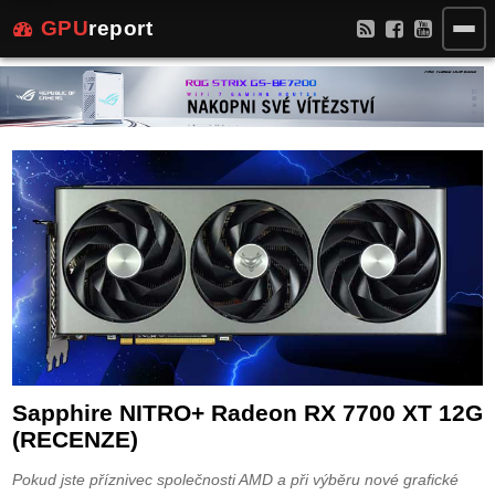
GPU
report
Sapphire NITRO+ Radeon RX 7700 XT 12G
(RECENZE)
Pokud jste příznivec společnosti AMD a při výběru nové grafické