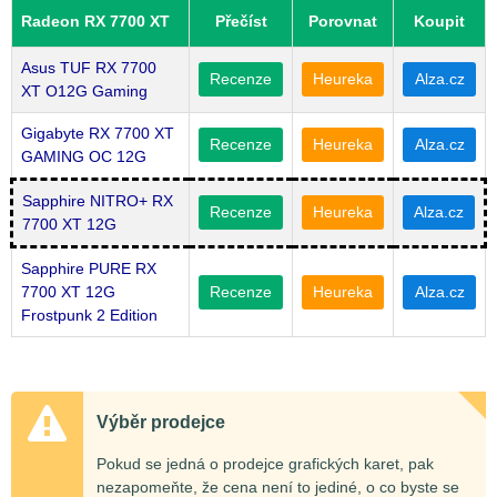
Radeon RX 7700 XT
Přečíst
Porovnat
Koupit
Asus TUF RX 7700
Recenze
Heureka
Alza.cz
XT O12G Gaming
Gigabyte RX 7700 XT
Recenze
Heureka
Alza.cz
GAMING OC 12G
Sapphire NITRO+ RX
Recenze
Heureka
Alza.cz
7700 XT 12G
Sapphire PURE RX
7700 XT 12G
Recenze
Heureka
Alza.cz
Frostpunk 2 Edition
Výběr prodejce
Pokud se jedná o prodejce grafických karet, pak
nezapomeňte, že cena není to jediné, o co byste se