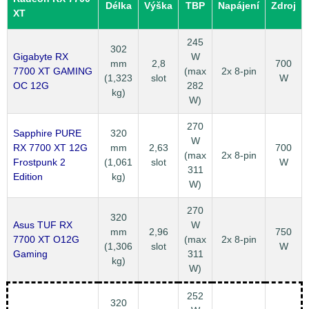
Délka
Výška
TBP
Napájení
Zdroj
XT
245
302
Gigabyte RX
W
mm
2,8
700
7700 XT GAMING
(max
2x 8-pin
(1,323
slot
W
OC 12G
282
kg)
W)
270
Sapphire PURE
320
W
RX 7700 XT 12G
mm
2,63
700
(max
2x 8-pin
Frostpunk 2
(1,061
slot
W
311
Edition
kg)
W)
270
320
Asus TUF RX
W
mm
2,96
750
7700 XT O12G
(max
2x 8-pin
(1,306
slot
W
Gaming
311
kg)
W)
252
320