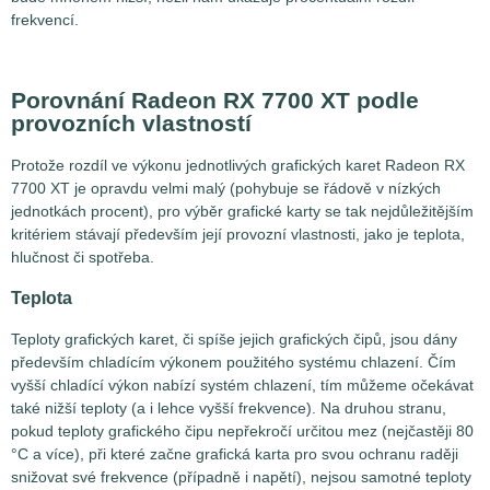
frekvencí.
Porovnání Radeon RX 7700 XT podle
provozních vlastností
Protože rozdíl ve výkonu jednotlivých grafických karet Radeon RX
7700 XT je opravdu velmi malý (pohybuje se řádově v nízkých
jednotkách procent), pro výběr grafické karty se tak nejdůležitějším
kritériem stávají především její provozní vlastnosti, jako je teplota,
hlučnost či spotřeba.
Teplota
Teploty grafických karet, či spíše jejich grafických čipů, jsou dány
především chladícím výkonem použitého systému chlazení. Čím
vyšší chladící výkon nabízí systém chlazení, tím můžeme očekávat
také nižší teploty (a i lehce vyšší frekvence). Na druhou stranu,
pokud teploty grafického čipu nepřekročí určitou mez (nejčastěji 80
°C a více), při které začne grafická karta pro svou ochranu raději
snižovat své frekvence (případně i napětí), nejsou samotné teploty