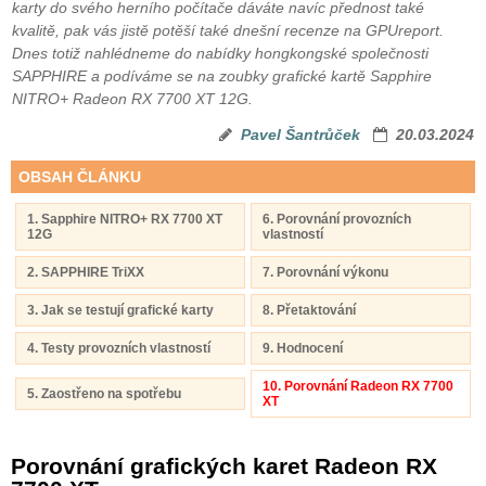
karty do svého herního počítače dáváte navíc přednost také
kvalitě, pak vás jistě potěší také dnešní recenze na GPUreport.
Dnes totiž nahlédneme do nabídky hongkongské společnosti
SAPPHIRE a podíváme se na zoubky grafické kartě Sapphire
NITRO+ Radeon RX 7700 XT 12G.
Pavel Šantrůček
20.03.2024
OBSAH ČLÁNKU
1. Sapphire NITRO+ RX 7700 XT
6. Porovnání provozních
12G
vlastností
2. SAPPHIRE TriXX
7. Porovnání výkonu
3. Jak se testují grafické karty
8. Přetaktování
4. Testy provozních vlastností
9. Hodnocení
10. Porovnání Radeon RX 7700
5. Zaostřeno na spotřebu
XT
Porovnání grafických karet Radeon RX