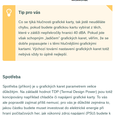
Tip pro vás
Co se týká hlučnosti grafické karty, tak jistě neuděláte
chybu, pokud budete grafickou kartu vybírat z těch,
které v zátěži nepřekročily hranici 40 dBA. Pokud jste
však schopným „ladičem“ grafických karet, věřím, že se
dobře popasujete i s těmi hlučnějšími grafickými
kartami. Výchozí tovární nastavení grafických karet totiž
nebývá vždy to úplně nejlepší.
Spotřeba
Spotřeba (příkon) je u grafických karet parametrem velice
důležitým. Na základě hodnot TDP (Termal Design Power) jsou totiž
koncipovány například chladiče či napájení grafické karty. To vás
ale popravdě zajímat příliš nemusí, pro vás je důležité zejména to,
jakou částku budete muset investovat do elektrické energie při
hraní počítačových her, jak výkonný zdroj napájení (PSU) budete k