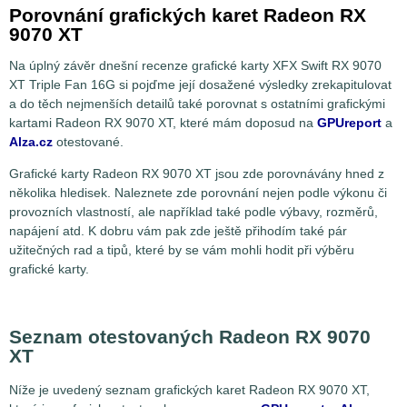
Porovnání grafických karet Radeon RX
9070 XT
Na úplný závěr dnešní recenze grafické karty XFX Swift RX 9070
XT Triple Fan 16G si pojďme její dosažené výsledky zrekapitulovat
a do těch nejmenších detailů také porovnat s ostatními grafickými
kartami Radeon RX 9070 XT, které mám doposud na
GPUreport
a
Alza.cz
otestované.
Grafické karty Radeon RX 9070 XT jsou zde porovnávány hned z
několika hledisek. Naleznete zde porovnání nejen podle výkonu či
provozních vlastností, ale například také podle výbavy, rozměrů,
napájení atd. K dobru vám pak zde ještě přihodím také pár
užitečných rad a tipů, které by se vám mohli hodit při výběru
grafické karty.
Seznam otestovaných Radeon RX 9070
XT
Níže je uvedený seznam grafických karet Radeon RX 9070 XT,