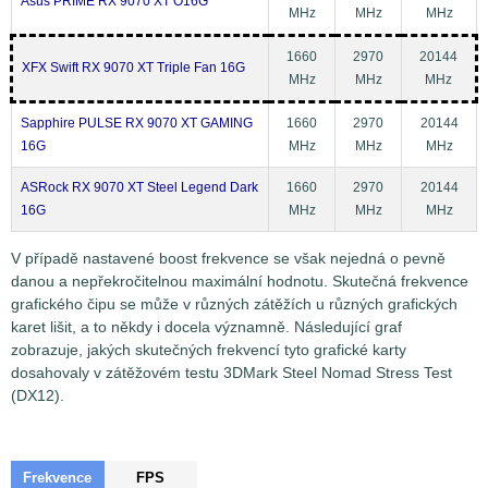
Asus PRIME RX 9070 XT O16G
MHz
MHz
MHz
1660
2970
20144
XFX Swift RX 9070 XT Triple Fan 16G
MHz
MHz
MHz
Sapphire PULSE RX 9070 XT GAMING
1660
2970
20144
16G
MHz
MHz
MHz
ASRock RX 9070 XT Steel Legend Dark
1660
2970
20144
16G
MHz
MHz
MHz
V případě nastavené boost frekvence se však nejedná o pevně
danou a nepřekročitelnou maximální hodnotu. Skutečná frekvence
grafického čipu se může v různých zátěžích u různých grafických
karet lišit, a to někdy i docela významně. Následující graf
zobrazuje, jakých skutečných frekvencí tyto grafické karty
dosahovaly v zátěžovém testu 3DMark Steel Nomad Stress Test
(DX12).
Frekvence
FPS