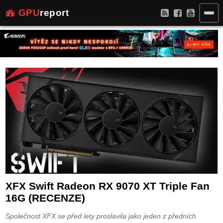
GPU
report
XFX Swift Radeon RX 9070 XT Triple Fan
16G (RECENZE)
Společnost XFX se před lety proslavila jako jeden z předních