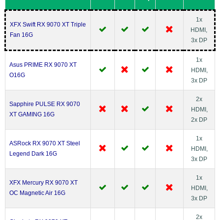
1x
XFX Swift RX 9070 XT Triple
HDMI,
Fan 16G
3x DP
1x
Asus PRIME RX 9070 XT
HDMI,
O16G
3x DP
2x
Sapphire PULSE RX 9070
HDMI,
XT GAMING 16G
2x DP
1x
ASRock RX 9070 XT Steel
HDMI,
Legend Dark 16G
3x DP
1x
XFX Mercury RX 9070 XT
HDMI,
OC Magnetic Air 16G
3x DP
2x