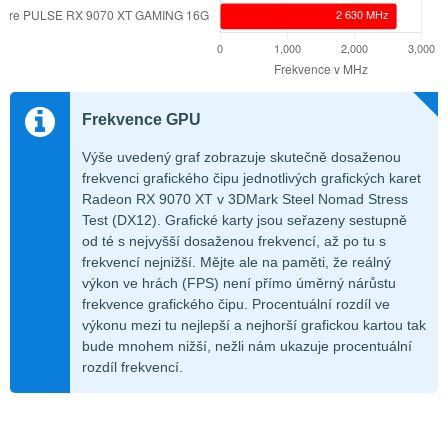
Frekvence GPU
Výše uvedený graf zobrazuje skutečně dosaženou
frekvenci grafického čipu jednotlivých grafických karet
Radeon RX 9070 XT v 3DMark Steel Nomad Stress
Test (DX12). Grafické karty jsou seřazeny sestupně
od té s nejvyšší dosaženou frekvencí, až po tu s
frekvencí nejnižší. Mějte ale na paměti, že reálný
výkon ve hrách (FPS) není přímo úměrný nárůstu
frekvence grafického čipu. Procentuální rozdíl ve
výkonu mezi tu nejlepší a nejhorší grafickou kartou tak
bude mnohem nižší, nežli nám ukazuje procentuální
rozdíl frekvencí.