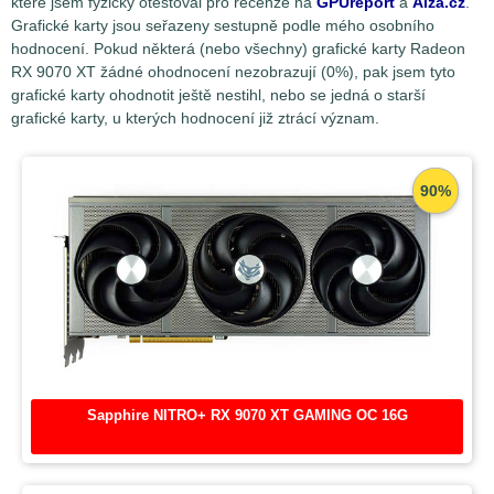
které jsem fyzicky otestoval pro recenze na
GPUreport
a
Alza.cz
.
Grafické karty jsou seřazeny sestupně podle mého osobního
hodnocení. Pokud některá (nebo všechny) grafické karty Radeon
RX 9070 XT žádné ohodnocení nezobrazují (0%), pak jsem tyto
grafické karty ohodnotit ještě nestihl, nebo se jedná o starší
grafické karty, u kterých hodnocení již ztrácí význam.
90%
Sapphire NITRO+ RX 9070 XT GAMING OC 16G