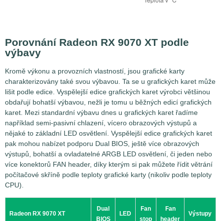
Porovnání Radeon RX 9070 XT podle
výbavy
Kromě výkonu a provozních vlastností, jsou grafické karty
charakterizovány také svou výbavou. Ta se u grafických karet může
lišit podle edice. Vyspělejší edice grafických karet výrobci většinou
obdařují bohatší výbavou, nežli je tomu u běžných edicí grafických
karet. Mezi standardní výbavu dnes u grafických karet řadíme
například semi-pasivní chlazení, vícero obrazových výstupů a
nějaké to základní LED osvětlení. Vyspělejší edice grafických karet
pak mohou nabízet podporu Dual BIOS, ještě více obrazových
výstupů, bohatší a ovladatelné ARGB LED osvětlení, či jeden nebo
více konektorů FAN header, díky kterým si pak můžete řídit větrání
počítačové skříně podle teploty grafické karty (nikoliv podle teploty
CPU).
Dual
Fan
Fan
Radeon RX 9070 XT
LED
Výstupy
BIOS
stop
header