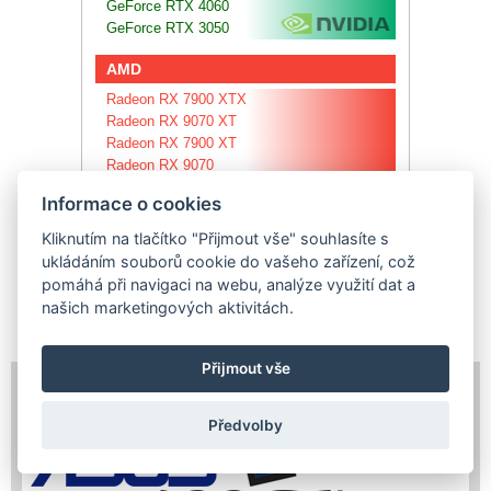
GeForce RTX 4060
GeForce RTX 3050
AMD
Radeon RX 7900 XTX
Radeon RX 9070 XT
Radeon RX 7900 XT
Radeon RX 9070
Radeon RX 7900 GRE
Informace o cookies
Radeon RX 7800 XT
Radeon RX 7700 XT
Kliknutím na tlačítko "Přijmout vše" souhlasíte s
Radeon RX 9060 XT
ukládáním souborů cookie do vašeho zařízení, což
Radeon RX 7600 XT
pomáhá při navigaci na webu, analýze využití dat a
Radeon RX 7600
našich marketingových aktivitách.
Přijmout vše
SPONSORS & PARTNERS
Předvolby