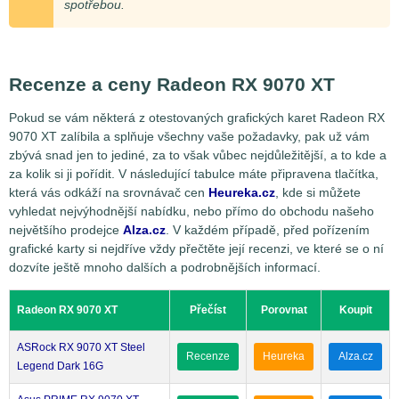
spotřebou.
Recenze a ceny Radeon RX 9070 XT
Pokud se vám některá z otestovaných grafických karet Radeon RX
9070 XT zalíbila a splňuje všechny vaše požadavky, pak už vám
zbývá snad jen to jediné, za to však vůbec nejdůležitější, a to kde a
za kolik si ji pořídit. V následující tabulce máte připravena tlačítka,
která vás odkáží na srovnávač cen
Heureka.cz
, kde si můžete
vyhledat nejvýhodnější nabídku, nebo přímo do obchodu našeho
největšího prodejce
Alza.cz
. V každém případě, před pořízením
grafické karty si nejdříve vždy přečtěte její recenzi, ve které se o ní
dozvíte ještě mnoho dalších a podrobnějších informací.
Radeon RX 9070 XT
Přečíst
Porovnat
Koupit
ASRock RX 9070 XT Steel
Recenze
Heureka
Alza.cz
Legend Dark 16G