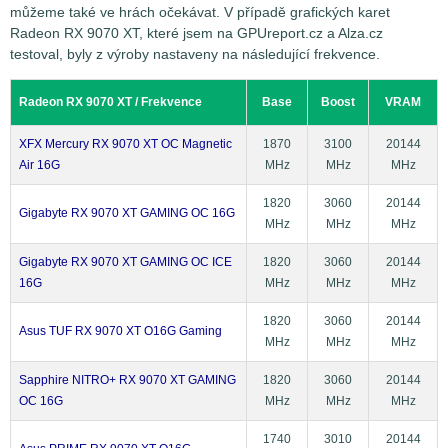
můžeme také ve hrách očekávat. V případě grafických karet
Radeon RX 9070 XT, které jsem na GPUreport.cz a Alza.cz
testoval, byly z výroby nastaveny na následující frekvence.
Radeon RX 9070 XT / Frekvence
Base
Boost
VRAM
XFX Mercury RX 9070 XT OC Magnetic
1870
3100
20144
Air 16G
MHz
MHz
MHz
1820
3060
20144
Gigabyte RX 9070 XT GAMING OC 16G
MHz
MHz
MHz
Gigabyte RX 9070 XT GAMING OC ICE
1820
3060
20144
16G
MHz
MHz
MHz
1820
3060
20144
Asus TUF RX 9070 XT O16G Gaming
MHz
MHz
MHz
Sapphire NITRO+ RX 9070 XT GAMING
1820
3060
20144
OC 16G
MHz
MHz
MHz
1740
3010
20144