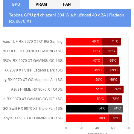
GPU
VRAM
FAN
Teplota GPU při chlazení
304
W a hlučnosti 40 dBA | Radeon
RX 9070 XT