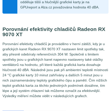
odděluje tišší a hlučnější grafické karty je na
GPUreport a Alza.cz považována hodnota 40 dBA.
Porovnání efektivity chladičů Radeon RX
9070 XT
Porovnání efektivity chladičů je prováděno v herní zátěži, kdy je u
grafických karet Radeon RX 9070 XT nastaven limit spotřeby tak,
aby přesně odebíraly referenčních
304
W. Společně s limitem
spotřeby jsou u grafických karet napevno nastaveny také otáčky
ventilátorů na hodnotu, při které každá grafická karta dosahuje
hlučnosti 40 dBA. Následně jsou pak při ambientní teplotě místnosti
24 °C grafické karty 10 minut zahřívány a dalších 5 minut jsou u
nich zaznamenávány teploty grafického čipu a pamětí. Čím nižších
teplot grafická karta za těchto jednotných podmínek dosáhne, tím
lépe a její systém chlazení tak můžeme označit za efektivnější.
Výsledky měření můžete vidět v následujících grafech.