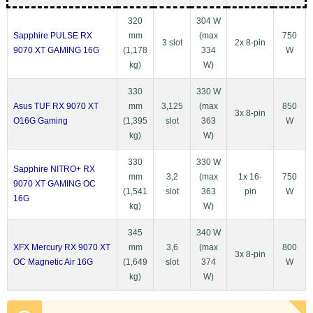
320
304 W
Sapphire PULSE RX
mm
(max
750
3 slot
2x 8-pin
9070 XT GAMING 16G
(1,178
334
W
kg)
W)
330
330 W
Asus TUF RX 9070 XT
mm
3,125
(max
850
3x 8-pin
O16G Gaming
(1,395
slot
363
W
kg)
W)
330
330 W
Sapphire NITRO+ RX
mm
3,2
(max
1x 16-
750
9070 XT GAMING OC
(1,541
slot
363
pin
W
16G
kg)
W)
345
340 W
XFX Mercury RX 9070 XT
mm
3,6
(max
800
3x 8-pin
OC Magnetic Air 16G
(1,649
slot
374
W
kg)
W)