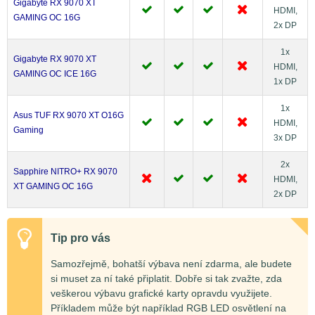
Gigabyte RX 9070 XT
HDMI,
GAMING OC 16G
2x DP
1x
Gigabyte RX 9070 XT
HDMI,
GAMING OC ICE 16G
1x DP
1x
Asus TUF RX 9070 XT O16G
HDMI,
Gaming
3x DP
2x
Sapphire NITRO+ RX 9070
HDMI,
XT GAMING OC 16G
2x DP
Tip pro vás
Samozřejmě, bohatší výbava není zdarma, ale budete
si muset za ní také připlatit. Dobře si tak zvažte, zda
veškerou výbavu grafické karty opravdu využijete.
Příkladem může být například RGB LED osvětlení na