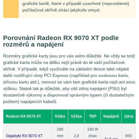
grafické kartě, které v případě uzavřené (neprosklené)
počítačové skříně ztrácí jakýkoliv smysl.
Porovnání Radeon RX 9070 XT podle
rozměrů a napájení
Rozměry grafické karty jsou pro vás velmi důležité. Ne vždy se totiž
grafické karta může na délku vejít právě do té vaší počítačové
skříně. V případě, když využíváte na základní desce také nějaké
další rozšiřující sloty PCI Express (například pro zvukovou kartu,
síťovou kartu atd.), nemusí se vám tam grafické karta vejít ani svou
výškou. Stejně tak je důležité, aby váš zdroj napájení (PSU) byl
dostatečně výkonný a disponoval správným typem (či dostatečným
počtem) napájecích kabelů.
Radeon RX 9070 XT
Délka
Výška
TBP
Napájení
Zdroj
288
330 W
Gigabyte RX 9070 XT
mm
2,8
(max
850