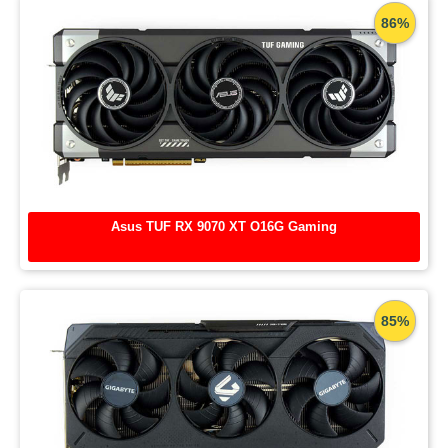
86%
Asus TUF RX 9070 XT O16G Gaming
85%