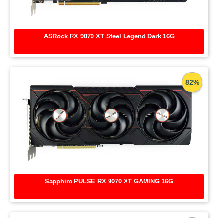
ASRock RX 9070 XT Steel Legend Dark 16G
82%
Sapphire PULSE RX 9070 XT GAMING 16G