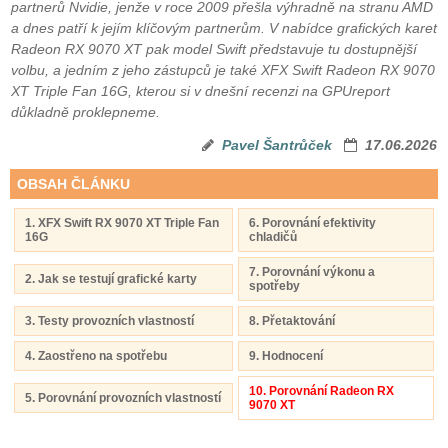
partnerů Nvidie, jenže v roce 2009 přešla výhradně na stranu AMD
a dnes patří k jejím klíčovým partnerům. V nabídce grafických karet
Radeon RX 9070 XT pak model Swift představuje tu dostupnější
volbu, a jedním z jeho zástupců je také XFX Swift Radeon RX 9070
XT Triple Fan 16G, kterou si v dnešní recenzi na GPUreport
důkladně proklepneme.
Pavel Šantrůček
17.06.2026
OBSAH ČLÁNKU
1. XFX Swift RX 9070 XT Triple Fan
6. Porovnání efektivity
16G
chladičů
7. Porovnání výkonu a
2. Jak se testují grafické karty
spotřeby
3. Testy provozních vlastností
8. Přetaktování
4. Zaostřeno na spotřebu
9. Hodnocení
10. Porovnání Radeon RX
5. Porovnání provozních vlastností
9070 XT