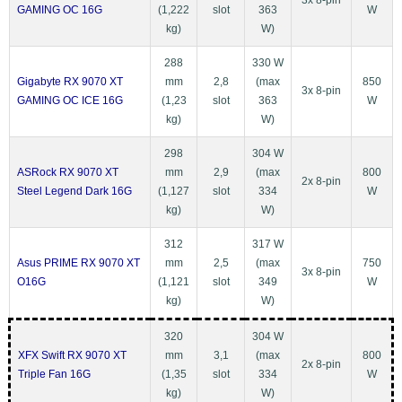
3x 8-pin
GAMING OC 16G
(1,222
slot
363
W
kg)
W)
288
330 W
Gigabyte RX 9070 XT
mm
2,8
(max
850
3x 8-pin
GAMING OC ICE 16G
(1,23
slot
363
W
kg)
W)
298
304 W
ASRock RX 9070 XT
mm
2,9
(max
800
2x 8-pin
Steel Legend Dark 16G
(1,127
slot
334
W
kg)
W)
312
317 W
Asus PRIME RX 9070 XT
mm
2,5
(max
750
3x 8-pin
O16G
(1,121
slot
349
W
kg)
W)
320
304 W
XFX Swift RX 9070 XT
mm
3,1
(max
800
2x 8-pin
Triple Fan 16G
(1,35
slot
334
W
kg)
W)