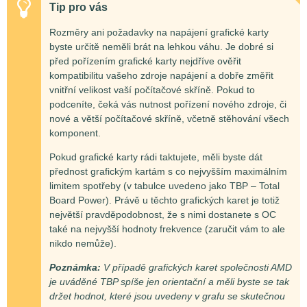
Tip pro vás
Rozměry ani požadavky na napájení grafické karty
byste určitě neměli brát na lehkou váhu. Je dobré si
před pořízením grafické karty nejdříve ověřit
kompatibilitu vašeho zdroje napájení a dobře změřit
vnitřní velikost vaší počítačové skříně. Pokud to
podceníte, čeká vás nutnost pořízení nového zdroje, či
nové a větší počítačové skříně, včetně stěhování všech
komponent.
Pokud grafické karty rádi taktujete, měli byste dát
přednost grafickým kartám s co nejvyšším maximálním
limitem spotřeby (v tabulce uvedeno jako TBP – Total
Board Power). Právě u těchto grafických karet je totiž
největší pravděpodobnost, že s nimi dostanete s OC
také na nejvyšší hodnoty frekvence (zaručit vám to ale
nikdo nemůže).
Poznámka:
V případě grafických karet společnosti AMD
je uváděné TBP spíše jen orientační a měli byste se tak
držet hodnot, které jsou uvedeny v grafu se skutečnou