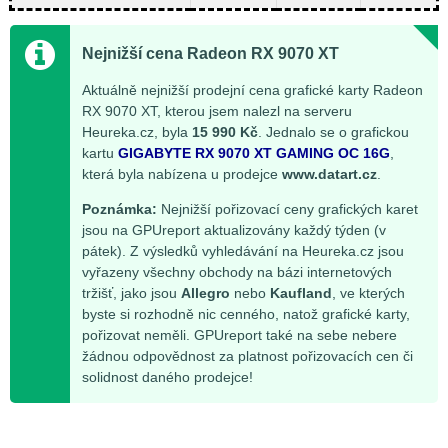
Nejnižší cena Radeon RX 9070 XT
Aktuálně nejnižší prodejní cena grafické karty Radeon
RX 9070 XT, kterou jsem nalezl na serveru
Heureka.cz, byla
15 990 Kč
. Jednalo se o grafickou
kartu
GIGABYTE RX 9070 XT GAMING OC 16G
,
která byla nabízena u prodejce
www.datart.cz
.
Poznámka:
Nejnižší pořizovací ceny grafických karet
jsou na GPUreport aktualizovány každý týden (v
pátek). Z výsledků vyhledávání na Heureka.cz jsou
vyřazeny všechny obchody na bázi internetových
tržišť, jako jsou
Allegro
nebo
Kaufland
, ve kterých
byste si rozhodně nic cenného, natož grafické karty,
pořizovat neměli. GPUreport také na sebe nebere
žádnou odpovědnost za platnost pořizovacích cen či
solidnost daného prodejce!