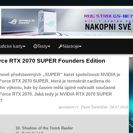
afické karty
Testy
Nástroje
rce RTX 2070 SUPER Founders Edition
 nově představených „SUPER“ karet společnosti NVIDIA je
Force RTX 2070 SUPER, která je tentokrát zacílena do
ho výkonu, kde by časem měla úplně nahradit současné
eForce RTX 2070. Jaká tedy je NVIDIA RTX 2070 SUPER
n?
gpureport.cz
Pavel Šantrůček
08.07.2019
10. Shadow of the Tomb Raider