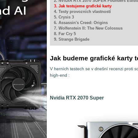
2. NVIDIA RTX 2070 SUPER Founders Editi
3. Jak testujeme grafické karty
4. Testy provozních vlastností
5. Crysis 3
6. Assassin's Creed: Origins
7. Wolfenstein II: The New Colossus
8. Far Cry 5
9. Strange Brigade
Jak budeme grafické karty t
V herních testech se v dnešní recenzi proti 
high-end
:
Nvidia RTX 2070 Super