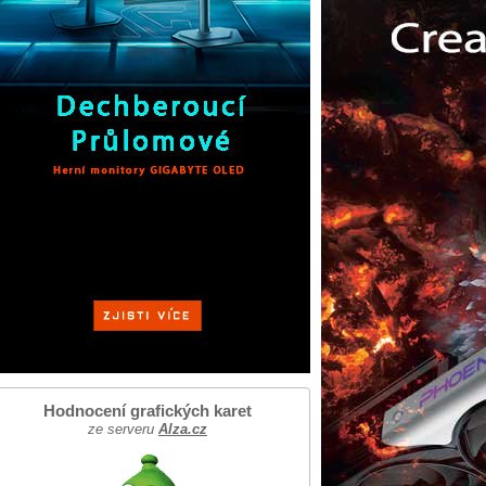
Hodnocení grafických karet
ze serveru
Alza.cz