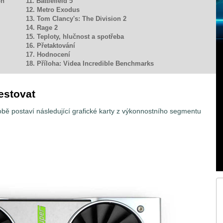
on
11. Battlefield 5
12. Metro Exodus
13. Tom Clancy's: The Division 2
14. Rage 2
15. Teploty, hlučnost a spotřeba
16. Přetaktování
17. Hodnocení
18. Příloha: Videa Incredible Benchmarks
estovat
sobě postaví následující grafické karty z výkonnostního segmentu