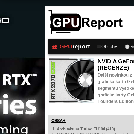
GPU
report
Obsah
Gr
NVIDIA GeFo
(RECENZE)
Další novinkou z
grafická karta Ge
segmentu vysoké
grafické karty G
Founders Editio
OBSAH:
1. Architektura Turing TU104 (410)