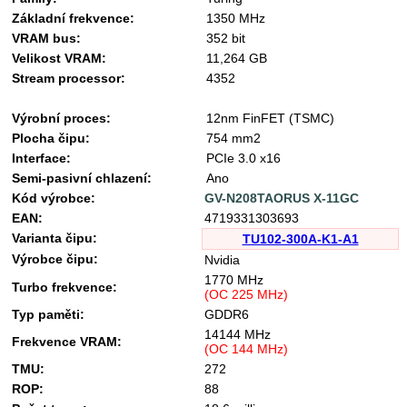
Základní frekvence:
1350 MHz
VRAM bus:
352 bit
Velikost VRAM:
11,264 GB
Stream processor:
4352
Výrobní proces:
12nm FinFET (TSMC)
Plocha čipu:
754 mm2
Interface:
PCIe 3.0 x16
Semi-pasivní chlazení:
Ano
Kód výrobce:
GV-N208TAORUS X-11GC
EAN:
4719331303693
Varianta čipu:
TU102-300A-K1-A1
Výrobce čipu:
Nvidia
1770 MHz
Turbo frekvence:
(OC 225 MHz)
Typ paměti:
GDDR6
14144 MHz
Frekvence VRAM:
(OC 144 MHz)
TMU:
272
ROP:
88