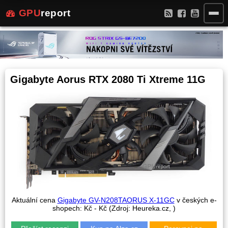
GPU
report
Gigabyte Aorus RTX 2080 Ti Xtreme 11G
Aktuální cena
Gigabyte GV-N208TAORUS X-11GC
v českých e-
shopech:
Kč -
Kč (Zdroj: Heureka.cz,
)