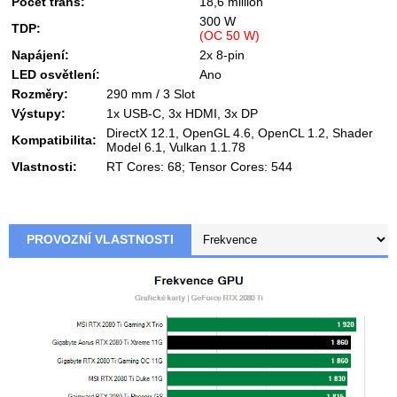
Počet trans:
18,6 million
300 W
TDP:
(OC 50 W)
Napájení:
2x 8-pin
LED osvětlení:
Ano
Rozměry:
290 mm / 3 Slot
Výstupy:
1x USB-C, 3x HDMI, 3x DP
DirectX 12.1, OpenGL 4.6, OpenCL 1.2, Shader
Kompatibilita:
Model 6.1, Vulkan 1.1.78
Vlastnosti:
RT Cores: 68; Tensor Cores: 544
PROVOZNÍ VLASTNOSTI