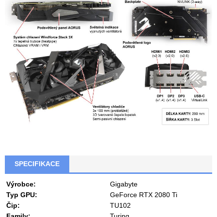
SPECIFIKACE
Výrobce:
Gigabyte
Typ GPU:
GeForce RTX 2080 Ti
Čip:
TU102
Family:
Turing