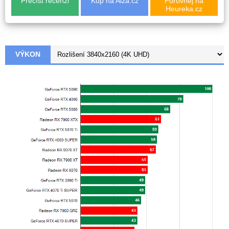
Přečíst recenzi
Kup na Alza.cz
Porovnej na
Heureka.cz
VÝKON