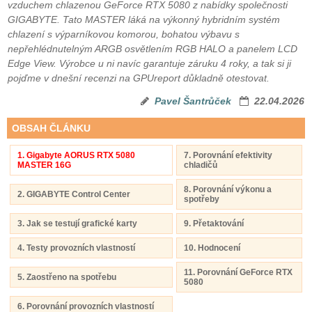
vzduchem chlazenou GeForce RTX 5080 z nabídky společnosti
GIGABYTE. Tato MASTER láká na výkonný hybridním systém
chlazení s výparníkovou komorou, bohatou výbavu s
nepřehlédnutelným ARGB osvětlením RGB HALO a panelem LCD
Edge View. Výrobce u ni navíc garantuje záruku 4 roky, a tak si ji
pojďme v dnešní recenzi na GPUreport důkladně otestovat.
Pavel Šantrůček
22.04.2026
OBSAH ČLÁNKU
1. Gigabyte AORUS RTX 5080
7. Porovnání efektivity
MASTER 16G
chladičů
8. Porovnání výkonu a
2. GIGABYTE Control Center
spotřeby
3. Jak se testují grafické karty
9. Přetaktování
4. Testy provozních vlastností
10. Hodnocení
11. Porovnání GeForce RTX
5. Zaostřeno na spotřebu
5080
6. Porovnání provozních vlastností