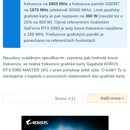
frekvence na
2805 MHz
a frekvence pamětí GDDR7
na
1875 MHz
(efektivně 30000 MHz). Limit spotřeby
grafické karty je pak nastaven na
360 W
(navýšit lze o
25% na 450 W). Oproti referenčním hodnotám
GeForce RTX 5080 je tedy boost frekvence navýšena
o 188 MHz. Frekvence grafických pamětí je
ponechána na referenčních hodnotách.
Navzdory uváděným specifikacím, zejména pak hodnotě boost
frekvence, se reálná frekvence grafické karty Gigabyte AORUS
RTX 5080 MASTER 16G v praxi pohybuje ještě výše. O kolik? To si
otestujeme v kapitole o provozních vlastnostech této grafické karty.
Strana 1/11
Další strana