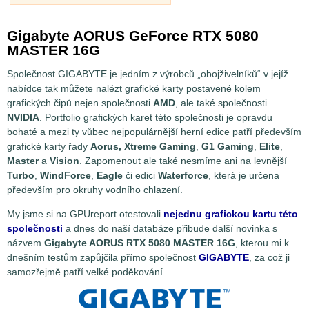
Gigabyte AORUS GeForce RTX 5080
MASTER 16G
Společnost GIGABYTE je jedním z výrobců „obojživelníků“ v jejíž
nabídce tak můžete nalézt grafické karty postavené kolem
grafických čipů nejen společnosti
AMD
, ale také společnosti
NVIDIA
. Portfolio grafických karet této společnosti je opravdu
bohaté a mezi ty vůbec nejpopulárnější herní edice patří především
grafické karty řady
Aorus, Xtreme Gaming
,
G1 Gaming
,
Elite
,
Master
a
Vision
. Zapomenout ale také nesmíme ani na levnější
Turbo
,
WindForce
,
Eagle
či edici
Waterforce
, která je určena
především pro okruhy vodního chlazení.
My jsme si na GPUreport otestovali
nejednu grafickou kartu této
společnosti
a dnes do naší databáze přibude další novinka s
názvem
Gigabyte AORUS RTX 5080 MASTER 16G
, kterou mi k
dnešním testům zapůjčila přímo společnost
GIGABYTE
, za což ji
samozřejmě patří velké poděkování.