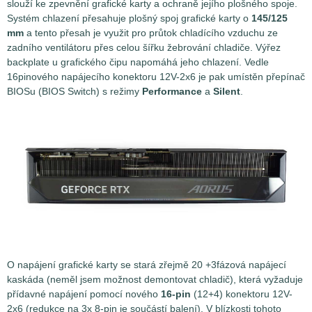
slouží ke zpevnění grafické karty a ochraně jejího plošného spoje.
Systém chlazení přesahuje plošný spoj grafické karty o
145/125
mm
a tento přesah je využit pro průtok chladícího vzduchu ze
zadního ventilátoru přes celou šířku žebrování chladiče. Výřez
backplate u grafického čipu napomáhá jeho chlazení. Vedle
16pinového napájecího konektoru 12V-2x6 je pak umístěn přepínač
BIOSu (BIOS Switch) s režimy
Performance
a
Silent
.
O napájení grafické karty se stará zřejmě 20 +3fázová napájecí
kaskáda (neměl jsem možnost demontovat chladič), která vyžaduje
přídavné napájení pomocí nového
16-pin
(12+4) konektoru 12V-
2x6 (redukce na 3x 8-pin je součástí balení). V blízkosti tohoto