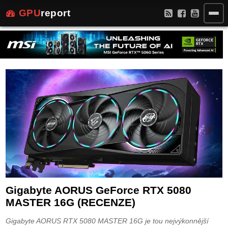
GPU
report
Gigabyte AORUS GeForce RTX 5080
MASTER 16G (RECENZE)
Gigabyte AORUS RTX 5080 MASTER 16G je tou nejvýkonnější