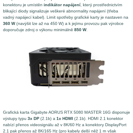
konektoru je umístěn
indikátor napájení
, který prostřednictvím
blikající diody signalizuje veškeré abnormality napájení (třeba
vadný napájecí kabel). Limit spotřeby grafické karty je nastaven na
360 W
(navýšit lze až na 450 W) a k jejímu provozu pak výrobce
doporučuje zdroj o výkonu minimálně
850 W
.
Grafická karta Gigabyte AORUS RTX 5080 MASTER 16G disponuje
výstupy typu
3x DP
(2.1b) a
1x HDMI
(2.1b). HDMI 2.1 konektor
nabízí přenos videosignálu až v 8K/60 Hz a konektory DisplayPort
2.1 pak přenos až 8K/165 Hz (pro kabely delší něž 1 m však