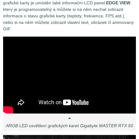
grafické karty je umístěn také informační LCD panel
EDGE VIEW
,
který je programovatelný a můžete si na něm nechat zobrazit
informace o stavu grafické karty (teploty, frekvence, FPS atd.),
nebo si na něm můžete zobrazit vlastní text, obrázek či animovaný
GIF.
ARGB LED osvětlení grafických karet Gigabyte MASTER RTX 50