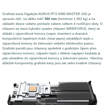
Grafická karta Gigabyte AORUS RTX 5080 MASTER 16G je
opravdu obří, na délku měří
360 mm
(hmotnost 1,962 kg) a na
základní desce vašeho počítače zabere celkem 4 rozšiřující sloty. O
chlazení se stará hybridní systém chlazení WINDFORCE, který se
skládá z výparníkové komory (vapor chamber) a dvanácti
kompozitních tepelných trubic (heat pipes) odvádějích teplo z
výparníkové komory do žebrování velkého hliníkového pasivu.
Grafické paměti jsou chlazeny spolešně s grafickým čipem přes
výparníkovou komoru, odpadní teplo z dělené napájecí kaskády je
pak odváděno do výparníkové komory a žebrování pasivu. Všechny
důležité komponenty grafické karty jsou tak velmi kvalitně chlazeny.