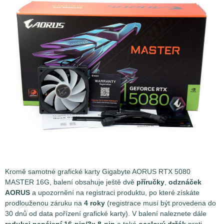
Kromě samotné grafické karty Gigabyte AORUS RTX 5080
MASTER 16G, balení obsahuje ještě dvě
příručky
,
odznáček
AORUS
a upozornění na registraci produktu, po které získáte
prodlouženou záruku na
4 roky
(registrace musí být provedena do
30 dnů od data pořízení grafické karty). V balení naleznete dále
redukci napájení 16-pin/3x 8-pin
a také
ocelový držák
proti