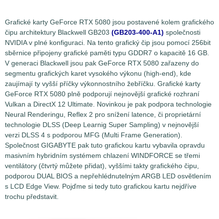
Grafické karty GeForce RTX 5080 jsou postavené kolem grafického
čipu architektury Blackwell GB203
(GB203-400-A1)
společnosti
NVIDIA v plné konfiguraci. Na tento grafický čip jsou pomocí 256bit
sběrnice připojeny grafické paměti typu GDDR7 o kapacitě 16 GB.
V generaci Blackwell jsou pak GeForce RTX 5080 zařazeny do
segmentu grafických karet vysokého výkonu (high-end), kde
zaujímají ty vyšší příčky výkonnostního žebříčku. Grafické karty
GeForce RTX 5080 plně podporují nejnovější grafické rozhraní
Vulkan a DirectX 12 Ultimate. Novinkou je pak podpora technologie
Neural Renderingu, Reflex 2 pro snížení latence, či proprietární
technologie DLSS (Deep Learnig Super Sampling) v nejnovější
verzi DLSS 4 s podporou MFG (Multi Frame Generation).
Společnost GIGABYTE pak tuto grafickou kartu vybavila opravdu
masivním hybridním systémem chlazení WINDFORCE se třemi
ventilátory (čtvrtý můžete přidat), vyššími takty grafického čipu,
podporou DUAL BIOS a nepřehlédnutelným ARGB LED osvětlením
s LCD Edge View. Pojďme si tedy tuto grafickou kartu nejdříve
trochu představit.