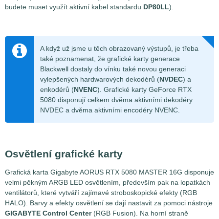
budete muset využít aktivní kabel standardu
DP80LL
).
A když už jsme u těch obrazovaný výstupů, je třeba
také poznamenat, že grafické karty generace
Blackwell dostaly do vínku také novou generaci
vylepšených hardwarových dekodérů (
NVDEC
) a
enkodérů (
NVENC
). Grafické karty GeForce RTX
5080 disponují celkem dvěma aktivními dekodéry
NVDEC a dvěma aktivními encodéry NVENC.
Osvětlení grafické karty
Grafická karta Gigabyte AORUS RTX 5080 MASTER 16G disponuje
velmi pěkným ARGB LED osvětlením, především pak na lopatkách
ventilátorů, které vytváří zajímavé stroboskopické efekty (RGB
HALO). Barvy a efekty osvětlení se dají nastavit za pomoci nástroje
GIGABYTE Control Center
(RGB Fusion). Na horní straně