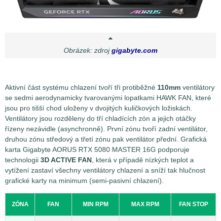
Obrázek: zdroj
gigabyte.com
Aktivní část systému chlazení tvoří tři protiběžné
110mm
ventilátory
se sedmi aerodynamicky tvarovanými lopatkami HAWK FAN, které
jsou pro tišší chod uloženy v dvojitých kuličkových ložiskách.
Ventilátory jsou rozděleny do tří chladících zón a jejich otáčky
řízeny nezávidle (asynchronně). První zónu tvoří zadní ventilátor,
druhou zónu středový a třetí zónu pak ventilátor přední. Grafická
karta Gigabyte AORUS RTX 5080 MASTER 16G podporuje
technologii
3D ACTIVE FAN
, která v případě nízkých teplot a
vytížení zastaví všechny ventilátory chlazení a sníží tak hlučnost
grafické karty na minimum (semi-pasivní chlazení).
ZÓNA
FAN
MIN RPM
MAX RPM
FAN STOP