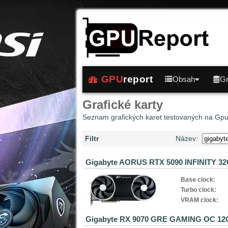
GPU
report
Obsah
Gr
Grafické karty
Seznam grafických karet testovaných na Gp
Filtr
Název:
Gigabyte AORUS RTX 5090 INFINITY 3
Base clock:
Turbo clock:
VRAM clock:
Gigabyte RX 9070 GRE GAMING OC 12