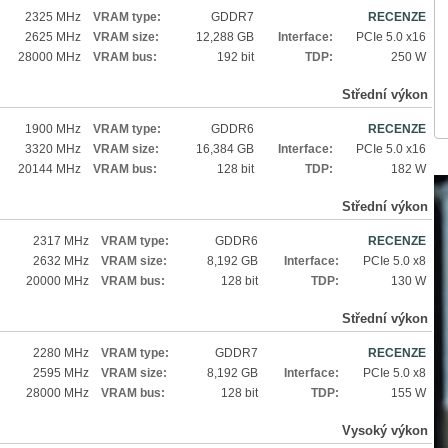
2325 MHz
VRAM type:
GDDR7
RECENZE
2625 MHz
VRAM size:
12,288 GB
Interface:
PCIe 5.0 x16
28000 MHz
VRAM bus:
192 bit
TDP:
250 W
Střední výkon
1900 MHz
VRAM type:
GDDR6
RECENZE
3320 MHz
VRAM size:
16,384 GB
Interface:
PCIe 5.0 x16
20144 MHz
VRAM bus:
128 bit
TDP:
182 W
Střední výkon
2317 MHz
VRAM type:
GDDR6
RECENZE
2632 MHz
VRAM size:
8,192 GB
Interface:
PCIe 5.0 x8
20000 MHz
VRAM bus:
128 bit
TDP:
130 W
Střední výkon
2280 MHz
VRAM type:
GDDR7
RECENZE
2595 MHz
VRAM size:
8,192 GB
Interface:
PCIe 5.0 x8
28000 MHz
VRAM bus:
128 bit
TDP:
155 W
Vysoký výkon