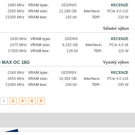
1980 MHz
VRAM type:
GDDR6X
RECENZE
2565 MHz
VRAM size:
12,288 GB
Interface:
PCIe 4.0 x16
21000 MHz
VRAM bus:
192 bit
TDP:
220 W
G
Střední výkon
1830 MHz
VRAM type:
GDDR6
RECENZE
2475 MHz
VRAM size:
8,192 GB
Interface:
PCIe 4.0 x8
17000 MHz
VRAM bus:
128 bit
TDP:
115 W
ce MAX OC 16G
Vysoký výkon
2340 MHz
VRAM type:
GDDR6X
RECENZE
2655 MHz
VRAM size:
16,384 GB
Interface:
PCIe 4.0 x16
21000 MHz
VRAM bus:
256 bit
TDP:
295 W
1
2
3
4
5