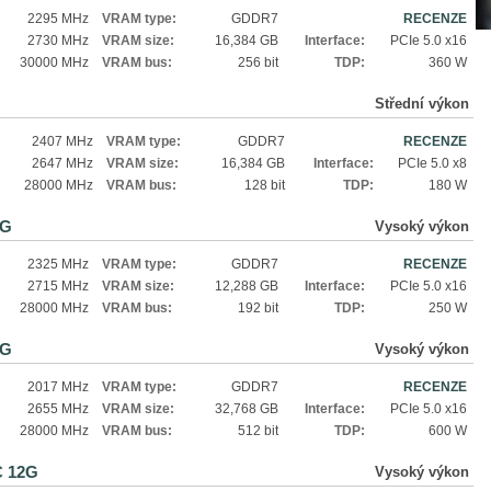
2295 MHz
VRAM type:
GDDR7
RECENZE
2730 MHz
VRAM size:
16,384 GB
Interface:
PCIe 5.0 x16
30000 MHz
VRAM bus:
256 bit
TDP:
360 W
Střední výkon
2407 MHz
VRAM type:
GDDR7
RECENZE
2647 MHz
VRAM size:
16,384 GB
Interface:
PCIe 5.0 x8
28000 MHz
VRAM bus:
128 bit
TDP:
180 W
2G
Vysoký výkon
2325 MHz
VRAM type:
GDDR7
RECENZE
2715 MHz
VRAM size:
12,288 GB
Interface:
PCIe 5.0 x16
28000 MHz
VRAM bus:
192 bit
TDP:
250 W
2G
Vysoký výkon
2017 MHz
VRAM type:
GDDR7
RECENZE
2655 MHz
VRAM size:
32,768 GB
Interface:
PCIe 5.0 x16
28000 MHz
VRAM bus:
512 bit
TDP:
600 W
C 12G
Vysoký výkon