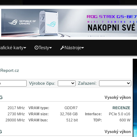
afické karty
Testy
Nástroje
uReport.cz
Výrobce čipu:
Zařazení:
2G
Vysoký výkon
2017 MHz
VRAM type:
GDDR7
RECENZE
2730 MHz
VRAM size:
32,768 GB
Interface:
PCIe 5.0 x16
28000 MHz
VRAM bus:
512 bit
TDP:
600 W
G
Vysoký výkon