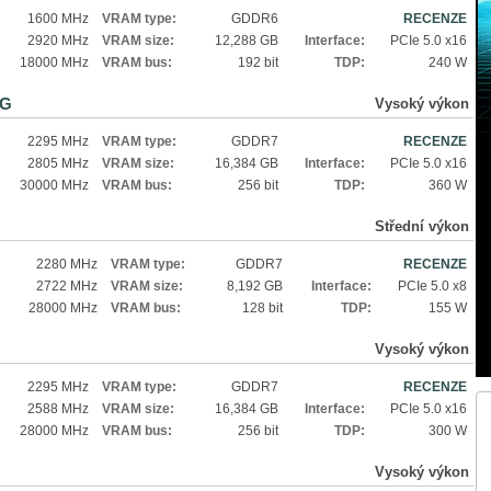
1600 MHz
VRAM type:
GDDR6
RECENZE
2920 MHz
VRAM size:
12,288 GB
Interface:
PCIe 5.0 x16
18000 MHz
VRAM bus:
192 bit
TDP:
240 W
6G
Vysoký výkon
2295 MHz
VRAM type:
GDDR7
RECENZE
2805 MHz
VRAM size:
16,384 GB
Interface:
PCIe 5.0 x16
30000 MHz
VRAM bus:
256 bit
TDP:
360 W
Střední výkon
2280 MHz
VRAM type:
GDDR7
RECENZE
2722 MHz
VRAM size:
8,192 GB
Interface:
PCIe 5.0 x8
28000 MHz
VRAM bus:
128 bit
TDP:
155 W
Vysoký výkon
2295 MHz
VRAM type:
GDDR7
RECENZE
2588 MHz
VRAM size:
16,384 GB
Interface:
PCIe 5.0 x16
28000 MHz
VRAM bus:
256 bit
TDP:
300 W
Vysoký výkon