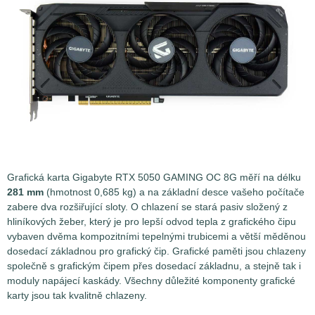
Grafická karta Gigabyte RTX 5050 GAMING OC 8G měří na délku
281 mm
(hmotnost 0,685 kg) a na základní desce vašeho počítače
zabere dva rozšiřující sloty. O chlazení se stará pasiv složený z
hliníkových žeber, který je pro lepší odvod tepla z grafického čipu
vybaven dvěma kompozitními tepelnými trubicemi a větší měděnou
dosedací základnou pro grafický čip. Grafické paměti jsou chlazeny
společně s grafickým čipem přes dosedací základnu, a stejně tak i
moduly napájecí kaskády. Všechny důležité komponenty grafické
karty jsou tak kvalitně chlazeny.