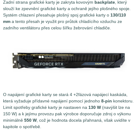
Zadní strana grafické karty je zakryta kovovým
backplate
, který
slouží ke zpevnění grafické karty a ochraně jejího plošného spoje.
Systém chlazení přesahuje plošný spoj grafické karty o
130/110
mm
a tento přesah je využit pro průtok chladícího vzduchu ze
zadního ventilátoru přes celou šířku žebrování chladiče.
O napájení grafické karty se stará 4 +2fázová napájecí kaskáda,
která vyžaduje přídavné napájení pomocí jednoho
8-pin
konektoru.
Limit spotřeby grafické karty je nastaven na
130 W
(navýšit lze na
150 W) a k jejímu provozu pak výrobce doporučuje zdroj o výkonu
minimálně
550 W
, což je hodnota docela přahnaná, však uvidíte v
kapitole o spotřebě.