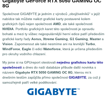
Gigabyte GeForce RTX 5050 GAMING OC
8G
Společnost GIGABYTE je jedním z výrobců „obojživelníků“ v jejíž
nabídce tak můžete nalézt grafické karty postavené kolem
grafických čipů nejen společnosti
AMD
, ale také společnosti
NVIDIA
. Portfolio grafických karet této společnosti je opravdu
bohaté a mezi ty vůbec nejpopulárnější herní edice patří především
grafické karty řady
Aorus, Xtreme Gaming
,
G1 Gaming
,
Master
a
Vision
. Zapomenout ale také nesmíme ani na levnější
Turbo
,
WindForce
,
Eagle
či edici
Waterforce
, která je určena především
pro okruhy vodního chlazení.
My jsme si na GPUreport otestovali
nejednu grafickou kartu této
společnosti
a dnes do naší databáze přibude další novinka s
názvem
Gigabyte RTX 5050 GAMING OC 8G
, kterou mi k
dnešním testům zapůjčila přímo společnost
GIGABYTE
, za což ji
samozřejmě patří velké poděkování.