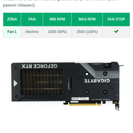
pasivní chlazení).
ZÓNA
FAN
MIN RPM
MAX RPM
FAN STOP
Fan 1
všechny
1000 (30%)
3500 (100%)