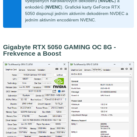
vylepšených hardwarových dekodérů (
NVDEC
) a
enkodérů (
NVENC
). Grafické karty GeForce RTX
5050 disponují jedním aktivním dekodérem NVDEC a
jedním aktivním encodérem NVENC.
Gigabyte RTX 5050 GAMING OC 8G -
Frekvence a Boost