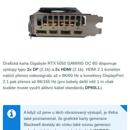
Grafická karta Gigabyte RTX 5050 GAMING OC 8G disponuje
výstupy typu
2x DP
(2.1b) a
2x HDMI
(2.1b). HDMI 2.1 konektor
nabízí přenos videosignálu až v 8K/60 Hz a konektory DisplayPort
2.1 pak přenos až 8K/165 Hz (pro kabely delší něž 1 m však
budete muset využít aktivní kabel standardu
DP80LL
).
A když už jsme u těch obrazovaný výstupů, je třeba
také poznamenat, že grafické karty generace
Blackwell dostaly do vínku také novou generaci