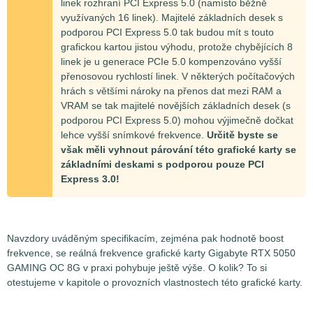
linek rozhraní PCI Express 5.0 (namísto běžně
využívaných 16 linek). Majitelé základních desek s
podporou PCI Express 5.0 tak budou mít s touto
grafickou kartou jistou výhodu, protože chybějících 8
linek je u generace PCIe 5.0 kompenzováno vyšší
přenosovou rychlostí linek. V některých počítačových
hrách s většími nároky na přenos dat mezi RAM a
VRAM se tak majitelé novějších základních desek (s
podporou PCI Express 5.0) mohou výjimečně dočkat
lehce vyšší snímkové frekvence.
Určitě byste se
však měli vyhnout párování této grafické karty se
základními deskami s podporou pouze PCI
Express 3.0!
Navzdory uváděným specifikacím, zejména pak hodnotě boost
frekvence, se reálná frekvence grafické karty Gigabyte RTX 5050
GAMING OC 8G v praxi pohybuje ještě výše. O kolik? To si
otestujeme v kapitole o provozních vlastnostech této grafické karty.