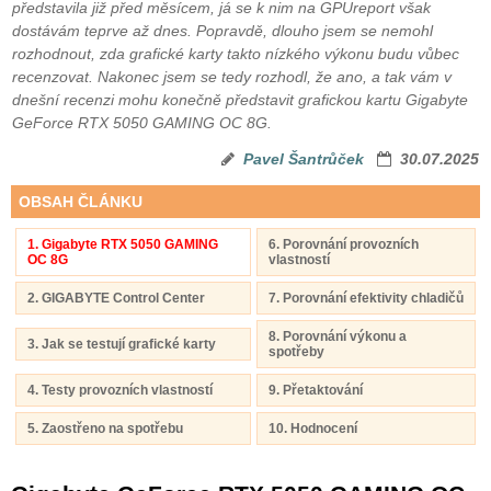
představila již před měsícem, já se k nim na GPUreport však
dostávám teprve až dnes. Popravdě, dlouho jsem se nemohl
rozhodnout, zda grafické karty takto nízkého výkonu budu vůbec
recenzovat. Nakonec jsem se tedy rozhodl, že ano, a tak vám v
dnešní recenzi mohu konečně představit grafickou kartu Gigabyte
GeForce RTX 5050 GAMING OC 8G.
Pavel Šantrůček
30.07.2025
OBSAH ČLÁNKU
1. Gigabyte RTX 5050 GAMING
6. Porovnání provozních
OC 8G
vlastností
2. GIGABYTE Control Center
7. Porovnání efektivity chladičů
8. Porovnání výkonu a
3. Jak se testují grafické karty
spotřeby
4. Testy provozních vlastností
9. Přetaktování
5. Zaostřeno na spotřebu
10. Hodnocení