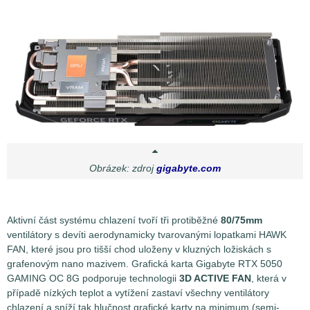
Obrázek: zdroj
gigabyte.com
Aktivní část systému chlazení tvoří tři protiběžné
80/75mm
ventilátory s devíti aerodynamicky tvarovanými lopatkami HAWK
FAN, které jsou pro tišší chod uloženy v kluzných ložiskách s
grafenovým nano mazivem. Grafická karta Gigabyte RTX 5050
GAMING OC 8G podporuje technologii
3D ACTIVE FAN
, která v
případě nízkých teplot a vytížení zastaví všechny ventilátory
chlazení a sníží tak hlučnost grafické karty na minimum (semi-