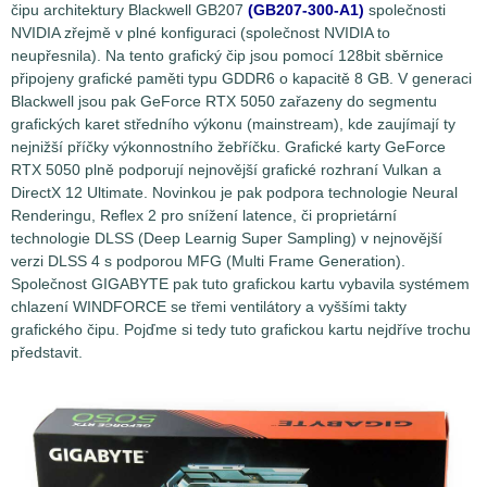
čipu architektury Blackwell GB207
(GB207-300-A1)
společnosti
NVIDIA zřejmě v plné konfiguraci (společnost NVIDIA to
neupřesnila). Na tento grafický čip jsou pomocí 128bit sběrnice
připojeny grafické paměti typu GDDR6 o kapacitě 8 GB. V generaci
Blackwell jsou pak GeForce RTX 5050 zařazeny do segmentu
grafických karet středního výkonu (mainstream), kde zaujímají ty
nejnižší příčky výkonnostního žebříčku. Grafické karty GeForce
RTX 5050 plně podporují nejnovější grafické rozhraní Vulkan a
DirectX 12 Ultimate. Novinkou je pak podpora technologie Neural
Renderingu, Reflex 2 pro snížení latence, či proprietární
technologie DLSS (Deep Learnig Super Sampling) v nejnovější
verzi DLSS 4 s podporou MFG (Multi Frame Generation).
Společnost GIGABYTE pak tuto grafickou kartu vybavila systémem
chlazení WINDFORCE se třemi ventilátory a vyššími takty
grafického čipu. Pojďme si tedy tuto grafickou kartu nejdříve trochu
představit.