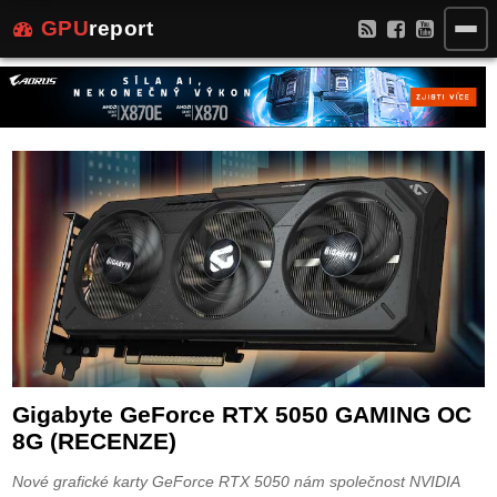
GPU
report
Gigabyte GeForce RTX 5050 GAMING OC
8G (RECENZE)
Nové grafické karty GeForce RTX 5050 nám společnost NVIDIA