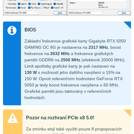
BIOS
Základní frekvence grafické karty Gigabyte RTX 5050
GAMING OC 8G je nastavena na
2317 MHz
, boost
frekvence na
2632 MHz
a frekvence grafických
pamětí GDDR6 na
2500 MHz
(efektivně 20000 MHz).
Limit spotřeby grafické karty je pak nastaven na
130 W
s možností jeho dalšího navýšení o 15% na
150 W. Oproti referenčním hodnotám GeForce RTX
5050 je tedy boost frekvence navýšena o 60 MHz.
Grafické paměti jsou taktovány v referenčních
hodnotách.
Pozor na rozhraní PCIe x8 5.0!
Za zmínku stojí také využití pouze 8 propojovacích