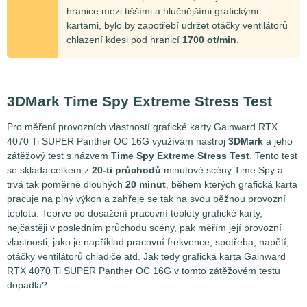
hranice mezi tiššími a hlučnějšími grafickými
kartami, bylo by zapotřebí udržet otáčky ventilátorů
chlazení kdesi pod hranicí
1700 ot/min
.
3DMark Time Spy Extreme Stress Test
Pro měření provozních vlastností grafické karty Gainward RTX
4070 Ti SUPER Panther OC 16G využívám nástroj
3DMark
a jeho
zátěžový test s názvem
Time Spy Extreme Stress Test
. Tento test
se skládá celkem z
20-ti průchodů
minutové scény Time Spy a
trvá tak poměrně dlouhých
20 minut
, během kterých grafická karta
pracuje na plný výkon a zahřeje se tak na svou běžnou provozní
teplotu. Teprve po dosažení pracovní teploty grafické karty,
nejčastěji v posledním průchodu scény, pak měřím její provozní
vlastnosti, jako je například pracovní frekvence, spotřeba, napětí,
otáčky ventilátorů chladiče atd. Jak tedy grafická karta Gainward
RTX 4070 Ti SUPER Panther OC 16G v tomto zátěžovém testu
dopadla?