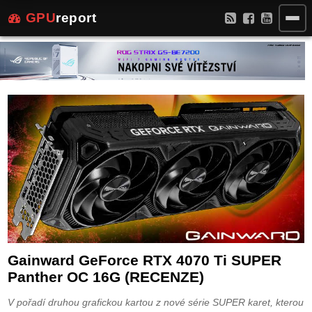
GPU
report
Gainward GeForce RTX 4070 Ti SUPER
Panther OC 16G (RECENZE)
V pořadí druhou grafickou kartou z nové série SUPER karet, kterou