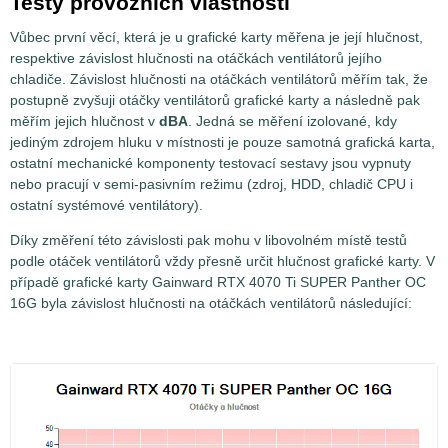
Testy provozních vlastností
Vůbec první věcí, která je u grafické karty měřena je její hlučnost,
respektive závislost hlučnosti na otáčkách ventilátorů jejího
chladiče. Závislost hlučnosti na otáčkách ventilátorů měřím tak, že
postupně zvyšuji otáčky ventilátorů grafické karty a následně pak
měřím jejich hlučnost v
dBA
. Jedná se měření izolované, kdy
jediným zdrojem hluku v místnosti je pouze samotná grafická karta,
ostatní mechanické komponenty testovací sestavy jsou vypnuty
nebo pracují v semi-pasivním režimu (zdroj, HDD, chladič CPU i
ostatní systémové ventilátory).
Díky změření této závislosti pak mohu v libovolném místě testů
podle otáček ventilátorů vždy přesně určit hlučnost grafické karty. V
případě grafické karty Gainward RTX 4070 Ti SUPER Panther OC
16G byla závislost hlučnosti na otáčkách ventilátorů následující: