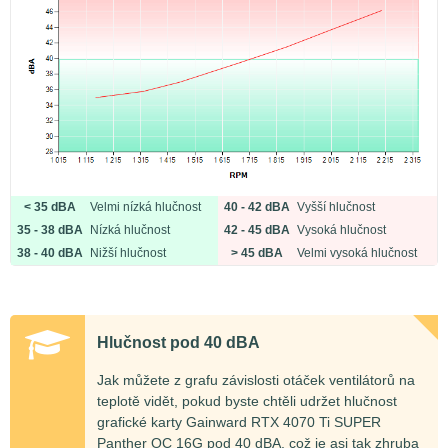
< 35 dBA
Velmi nízká hlučnost
40 - 42 dBA
Vyšší hlučnost
35 - 38 dBA
Nízká hlučnost
42 - 45 dBA
Vysoká hlučnost
38 - 40 dBA
Nižší hlučnost
> 45 dBA
Velmi vysoká hlučnost
Hlučnost pod 40 dBA
Jak můžete z grafu závislosti otáček ventilátorů na
teplotě vidět, pokud byste chtěli udržet hlučnost
grafické karty Gainward RTX 4070 Ti SUPER
Panther OC 16G pod 40 dBA, což je asi tak zhruba