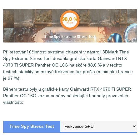
98,0 %
Při testování účinnosti systému chlazení v nástroji 3DMark Time
Spy Extreme Stress Test dosáhla
grafická karta Gainward RTX
4070 Ti SUPER Panther OC 16G na skóre
98,0 %
a v těchto
testech stability snímkové frekvence tak prošla (minimální hranice
je 97 %).
Během testu byly u grafické karty Gainward RTX 4070 Ti SUPER
Panther OC 16G zaznamenány následující hodnoty provozních
vlastností:
Time Spy Stress Test