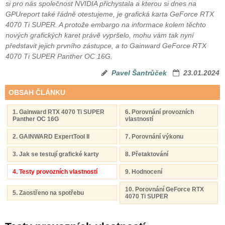
si pro nás společnost NVIDIA přichystala a kterou si dnes na
GPUreport také řádně otestujeme, je grafická karta GeForce RTX
4070 Ti SUPER. A protože embargo na informace kolem těchto
nových grafických karet právě vypršelo, mohu vám tak nyní
představit jejich prvního zástupce, a to Gainward GeForce RTX
4070 Ti SUPER Panther OC 16G.
Pavel Šantrůček
23.01.2024
OBSAH ČLÁNKU
1. Gainward RTX 4070 Ti SUPER
6. Porovnání provozních
Panther OC 16G
vlastností
2. GAINWARD ExpertTool II
7. Porovnání výkonu
3. Jak se testují grafické karty
8. Přetaktování
4. Testy provozních vlastností
9. Hodnocení
10. Porovnání GeForce RTX
5. Zaostřeno na spotřebu
4070 Ti SUPER