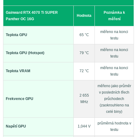
Gainward RTX 4070 Ti SUPER
Poznámka k
Hodnota
Panther OC 16G
měření
měřeno na konci
Teplota GPU
65 °C
testu
měřeno na konci
Teplota GPU (Hotspot)
79 °C
testu
měřeno na konci
Teplota VRAM
72 °C
testu
měřeno jako průměr
v posledních třech
2 655
Frekvence GPU
průchodech
MHz
(zaokrouhleno na
celé biny)
průměrná hodnota v
Napětí GPU
1,044 V
testu