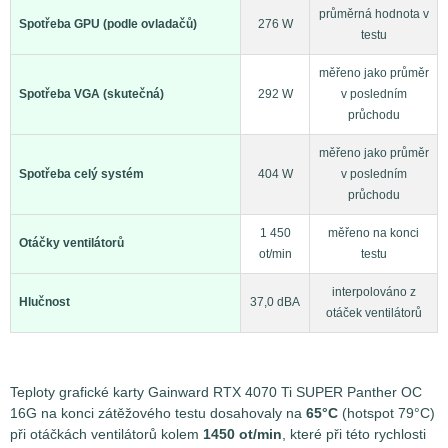
průměrná hodnota v
Spotřeba GPU (podle ovladačů)
276 W
testu
měřeno jako průměr
Spotřeba VGA (skutečná)
292 W
v posledním
průchodu
měřeno jako průměr
Spotřeba celý systém
404 W
v posledním
průchodu
1 450
měřeno na konci
Otáčky ventilátorů
ot/min
testu
interpolováno z
Hlučnost
37,0 dBA
otáček ventilátorů
Teploty grafické karty Gainward RTX 4070 Ti SUPER Panther OC
16G na konci zátěžového testu dosahovaly na
65°C
(hotspot 79°C)
při otáčkách ventilátorů kolem
1450 ot/min
, které při této rychlosti