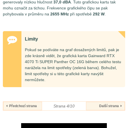
generovaly nízkou hlučnost
37,0 dBA
. Tuto grafickou kartu tak
mohu označit za tichou. Frekvence grafického čipu se pak
pohybovala v průměru na
2655 MHz
při spotřebě
292 W
.
Limity
Pokud se podíváte na graf dosažených limitů, pak je
zde krásně vidět, že grafická karta Gainward RTX
4070 Ti SUPER Panther OC 16G během celého testu
narážela na limit spotřeby (zelená barva). Bohužel,
limit spotřeby si u této grafické karty navýšit
nermůžete.
Strana 4/10
Předchozí strana
Další strana