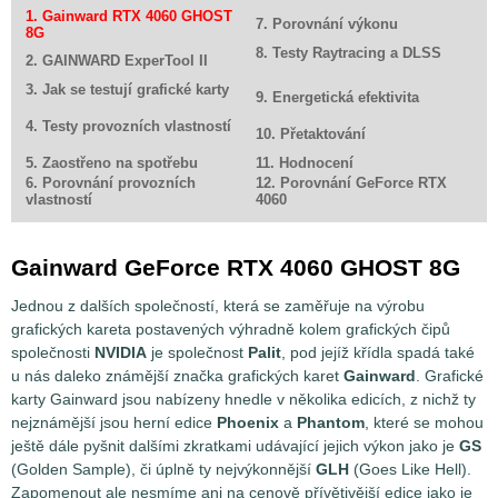
1. Gainward RTX 4060 GHOST
7. Porovnání výkonu
8G
8. Testy Raytracing a DLSS
2. GAINWARD ExperTool II
3. Jak se testují grafické karty
9. Energetická efektivita
4. Testy provozních vlastností
10. Přetaktování
5. Zaostřeno na spotřebu
11. Hodnocení
6. Porovnání provozních
12. Porovnání GeForce RTX
vlastností
4060
Gainward GeForce RTX 4060 GHOST 8G
Jednou z dalších společností, která se zaměřuje na výrobu
grafických kareta postavených výhradně kolem grafických čipů
společnosti
NVIDIA
je společnost
Palit
, pod jejíž křídla spadá také
u nás daleko známější značka grafických karet
Gainward
. Grafické
karty Gainward jsou nabízeny hnedle v několika edicích, z nichž ty
nejznámější jsou herní edice
Phoenix
a
Phantom
, které se mohou
ještě dále pyšnit dalšími zkratkami udávající jejich výkon jako je
GS
(Golden Sample), či úplně ty nejvýkonnější
GLH
(Goes Like Hell).
Zapomenout ale nesmíme ani na cenově přívětivější edice jako je