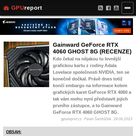
GPU
report
Gainward GeForce RTX
4060 GHOST 8G (RECENZE)
Kdo čekal na nějakou tu levnější
grafickou kartu z rodiny Adala
Lovelace společnosti NVIDIA, ten se
konečně dočkal. Právě dnes totiž
končí embargo na informace kolem
grafických karet GeForce RTX 4060 a
tak vám mohu nyní představit jejich
prvního zástupce, a to Gainward
GeForce RTX 4060 GHOST 8G.
gpureport.cz
Pavel Šantrůček
28.06.2023
OBSAH: