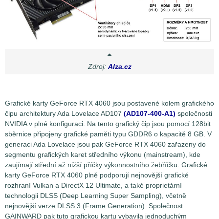
Zdroj:
Alza.cz
Grafické karty GeForce RTX 4060 jsou postavené kolem grafického
čipu architektury Ada Lovelace AD107
(AD107-400-A1)
společnosti
NVIDIA v plné konfiguraci. Na tento grafický čip jsou pomocí 128bit
sběrnice připojeny grafické paměti typu GDDR6 o kapacitě 8 GB. V
generaci Ada Lovelace jsou pak GeForce RTX 4060 zařazeny do
segmentu grafických karet středního výkonu (mainstream), kde
zaujímají střední až nižší příčky výkonnostního žebříčku. Grafické
karty GeForce RTX 4060 plně podporují nejnovější grafické
rozhraní Vulkan a DirectX 12 Ultimate, a také proprietární
technologii DLSS (Deep Learning Super Sampling), včetně
nejnovější verze DLSS 3 (Frame Generation). Společnost
GAINWARD pak tuto grafickou kartu vybavila jednoduchým