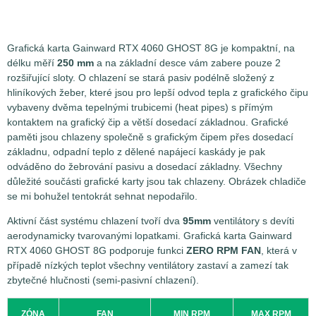
Grafická karta Gainward RTX 4060 GHOST 8G je kompaktní, na
délku měří
250 mm
a na základní desce vám zabere pouze 2
rozšiřující sloty. O chlazení se stará pasiv podélně složený z
hliníkových žeber, které jsou pro lepší odvod tepla z grafického čipu
vybaveny dvěma tepelnými trubicemi (heat pipes) s přímým
kontaktem na grafický čip a větší dosedací základnou. Grafické
paměti jsou chlazeny společně s grafickým čipem přes dosedací
základnu, odpadní teplo z dělené napájecí kaskády je pak
odváděno do žebrování pasivu a dosedací základny. Všechny
důležité součásti grafické karty jsou tak chlazeny. Obrázek chladiče
se mi bohužel tentokrát sehnat nepodařilo.
Aktivní část systému chlazení tvoří dva
95mm
ventilátory s devíti
aerodynamicky tvarovanými lopatkami. Grafická karta Gainward
RTX 4060 GHOST 8G podporuje funkci
ZERO RPM FAN
, která v
případě nízkých teplot všechny ventilátory zastaví a zamezí tak
zbytečné hlučnosti (semi-pasivní chlazení).
ZÓNA
FAN
MIN RPM
MAX RPM