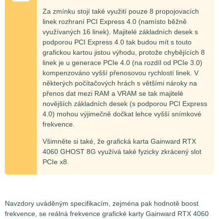
Za zmínku stojí také využití pouze 8 propojovacích
linek rozhraní PCI Express 4.0 (namísto běžně
využívaných 16 linek). Majitelé základních desek s
podporou PCI Express 4.0 tak budou mít s touto
grafickou kartou jistou výhodu, protože chybějících 8
linek je u generace PCIe 4.0 (na rozdíl od PCIe 3.0)
kompenzováno vyšší přenosovou rychlostí linek. V
některých počítačových hrách s většími nároky na
přenos dat mezi RAM a VRAM se tak majitelé
novějších základních desek (s podporou PCI Express
4.0) mohou výjimečně dočkat lehce vyšší snímkové
frekvence.
Všimněte si také, že grafická karta Gainward RTX
4060 GHOST 8G využívá také fyzicky zkrácený slot
PCIe x8.
Navzdory uváděným specifikacím, zejména pak hodnotě boost
frekvence, se reálná frekvence grafické karty Gainward RTX 4060