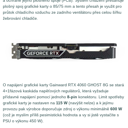
a ochraně jejího plošného spoje (PCB). Systém chlazení přesahuje
plošný spoj grafické karty o 85/75 mm a tento přesah je využit pro
průtok chladícího vzduchu ze zadního ventilátoru přes celou šířku
žebrování chladiče.
O napájení grafické karty Gainward RTX 4060 GHOST 8G se stará
4+1fázová kaskáda napěťových regulátorů, která vyžaduje
přídavné napájení pomocí jednoho
8-pin
konektoru. Limit spotřeby
grafické karty je nastaven na
115 W
(navýšit nelze) a k jejímu
provozu pak výrobce doporučuje zdroj o výkonu minimálně
600 W
(což je myslím příliš pesimistická hodnota a vy si jistě vystačíte s
PSU o výkonu 450 W).