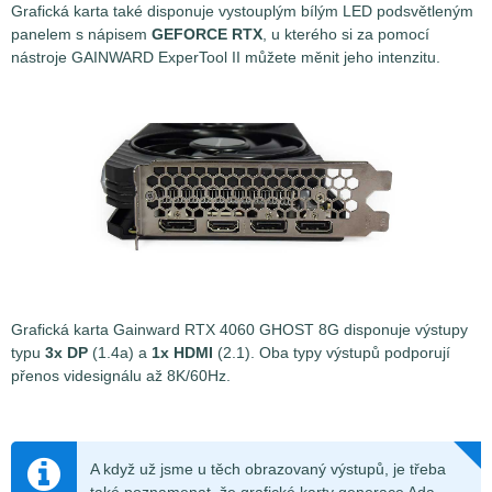
Grafická karta také disponuje vystouplým bílým LED podsvětleným
panelem s nápisem
GEFORCE RTX
, u kterého si za pomocí
nástroje GAINWARD ExperTool II můžete měnit jeho intenzitu.
Grafická karta Gainward RTX 4060 GHOST 8G disponuje výstupy
typu
3x DP
(1.4a) a
1x HDMI
(2.1). Oba typy výstupů podporují
přenos videsignálu až 8K/60Hz.
A když už jsme u těch obrazovaný výstupů, je třeba
také poznamenat, že grafické karty generace Ada