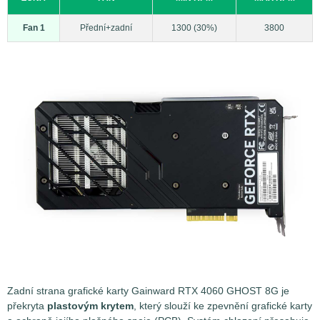
Fan 1
Přední+zadní
1300 (30%)
3800
Zadní strana grafické karty Gainward RTX 4060 GHOST 8G je
překryta
plastovým krytem
, který slouží ke zpevnění grafické karty