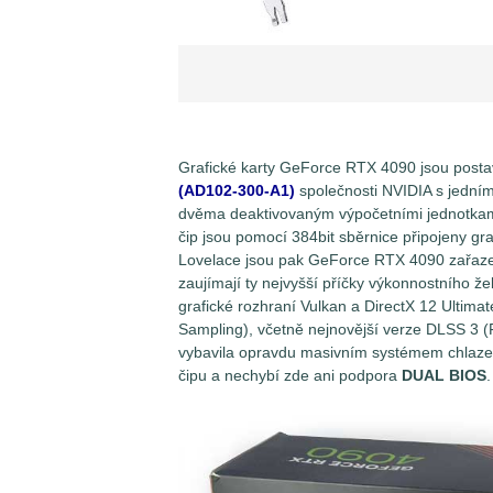
Grafické karty GeForce RTX 4090 jsou posta
(AD102-300-A1)
společnosti NVIDIA s jední
dvěma deaktivovaným výpočetními jednotkami 
čip jsou pomocí 384bit sběrnice připojeny g
Lovelace jsou pak GeForce RTX 4090 zařaze
zaujímají ty nejvyšší příčky výkonnostního ž
grafické rozhraní Vulkan a DirectX 12 Ultima
Sampling), včetně nejnovější verze DLSS 3 
vybavila opravdu masivním systémem chlazen
čipu a nechybí zde ani
podpora
DUAL BIOS