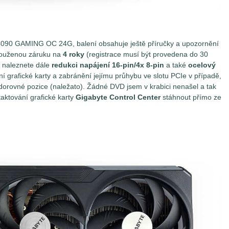
4090 GAMING OC 24G, balení obsahuje ještě příručky a upozornění
dlouženou záruku na
4 roky
(registrace musí být provedena do 30
í naleznete dále
redukci napájení 16-pin/4x 8-pin
a také
ocelový
ní grafické karty a zabránění jejímu průhybu ve slotu PCIe v případě,
odorovné pozice (naležato). Žádné DVD jsem v krabici nenašel a tak
aktování grafické karty
Gigabyte Control Center
stáhnout přímo ze