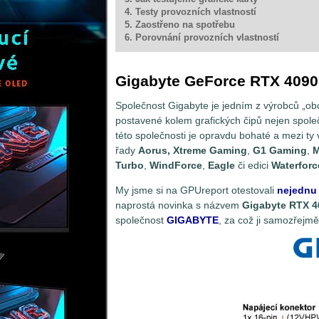
4. Testy provozních vlastností
5. Zaostřeno na spotřebu
6. Porovnání provozních vlastností
Gigabyte GeForce RTX 409
Společnost Gigabyte je jedním z výrobců „oboj
postavené kolem grafických čipů nejen spole
této společnosti je opravdu bohaté a mezi ty 
řady
Aorus, Xtreme Gaming
,
G1 Gaming
,
M
Turbo
,
WindForce
,
Eagle
či edici
Waterforc
My jsme si na GPUreport otestovali
nejednu 
naprostá novinka s názvem
Gigabyte RTX 
společnost
GIGABYTE
, za což ji samozřejmě