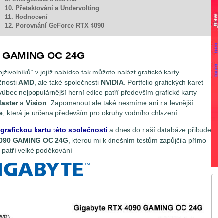
10. Přetaktování a Undervolting
11. Hodnocení
12. Porovnání GeForce RTX 4090
0 GAMING OC 24G
živelníků“ v jejíž nabídce tak můžete nalézt grafické karty
čnosti
AMD
, ale také společnosti
NVIDIA
. Portfolio grafických karet
vůbec nejpopulárnější herní edice patří především grafické karty
aster
a
Vision
. Zapomenout ale také nesmíme ani na levnější
e
, která je určena především pro okruhy vodního chlazení.
grafickou kartu této společnosti
a dnes do naší databáze přibude
4090 GAMING OC 24G
, kterou mi k dnešním testům zapůjčila přímo
 patří velké poděkování.