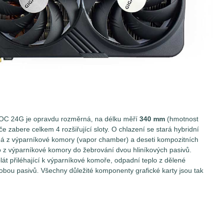
OC 24G je opravdu rozměrná, na délku měří
340 mm
(hmotnost
 zabere celkem 4 rozšiřující sloty. O chlazení se stará hybridní
ádá z výparníkové komory (vapor chamber) a deseti kompozitních
lo z výparníkové komory do žebrování dvou hliníkových pasivů.
lát přiléhající k výparníkové komoře, odpadní teplo z dělené
bou pasivů. Všechny důležité komponenty grafické karty jsou tak