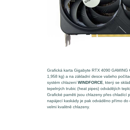
Grafická karta Gigabyte RTX 4090 GAMING 
1,958 kg) a na základní desce vašeho počítače
systém chlazení
WINDFORCE
, který se skl
tepelných trubic (heat pipes) odvádějích tep
Grafické paměti jsou chlazeny přes chladící p
napájecí kaskády je pak odváděno přímo do o
velmi kvalitně chlazeny.