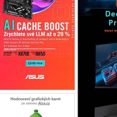
Hodnocení grafických karet
ze serveru
Alza.cz