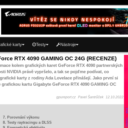
afické karty
Testy
Nástroje
Force RTX 4090 GAMING OC 24G (RECENZE)
mace kolem grafických karet GeForce RTX 4090 partnerských
sti NVIDIA právě vypršelo, a tak se pojďme podívat, co
rafické karty z rodiny Ada Lovelace přinášejí. Jako první si
e grafickou kartu Gigabyte GeForce RTX 4090 GAMING OC
gpureport.cz
Pavel Šantrůček
12.10.2022
7. Porovnání výkonu
8. Testy raytracingu a DLSS
9. Energetická efektivita