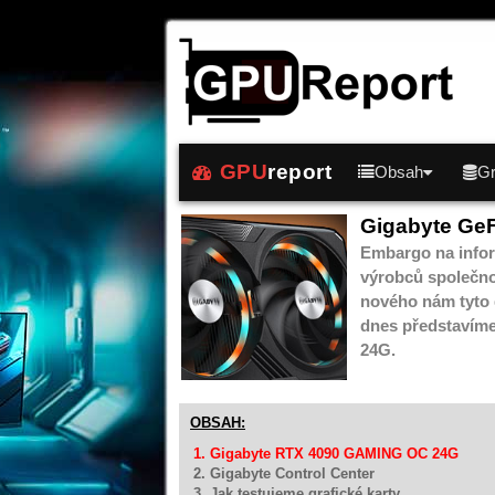
GPU
report
Obsah
Gr
Gigabyte Ge
Embargo na infor
výrobců společno
nového nám tyto g
dnes představím
24G.
OBSAH:
1. Gigabyte RTX 4090 GAMING OC 24G
2. Gigabyte Control Center
3. Jak testujeme grafické karty