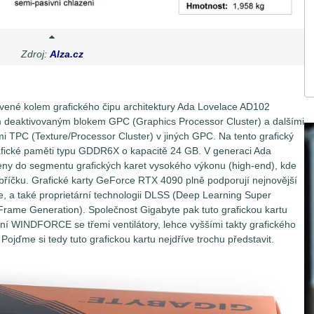
Zdroj:
Alza.cz
vené kolem grafického čipu architektury Ada Lovelace AD102
m deaktivovaným blokem GPC (Graphics Processor Cluster) a dalšími
TPC (Texture/Processor Cluster) v jiných GPC. Na tento grafický
rafické paměti typu GDDR6X o kapacitě 24 GB. V generaci Ada
ny do segmentu grafických karet vysokého výkonu (high-end), kde
ebříčku. Grafické karty GeForce RTX 4090 plně podporují nejnovější
te, a také proprietární technologii DLSS (Deep Learning Super
(Frame Generation).
Společnost Gigabyte pak tuto grafickou kartu
í WINDFORCE se třemi ventilátory, lehce vyššími takty grafického
. Pojďme si tedy tuto grafickou kartu nejdříve trochu představit.