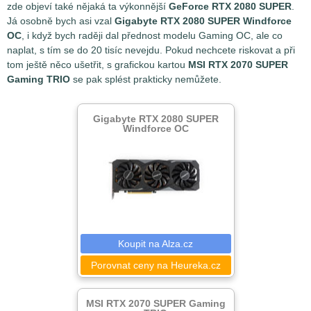
zde objeví také nějaká ta výkonnější
GeForce RTX 2080 SUPER
.
Já osobně bych asi vzal
Gigabyte RTX 2080 SUPER Windforce
OC
, i když bych raději dal přednost modelu Gaming OC, ale co
naplat, s tím se do 20 tisíc nevejdu. Pokud nechcete riskovat a při
tom ještě něco ušetřit, s grafickou kartou
MSI RTX 2070 SUPER
Gaming TRIO
se pak splést prakticky nemůžete.
Gigabyte RTX 2080 SUPER
Windforce OC
Koupit na Alza.cz
Porovnat ceny na Heureka.cz
MSI RTX 2070 SUPER Gaming