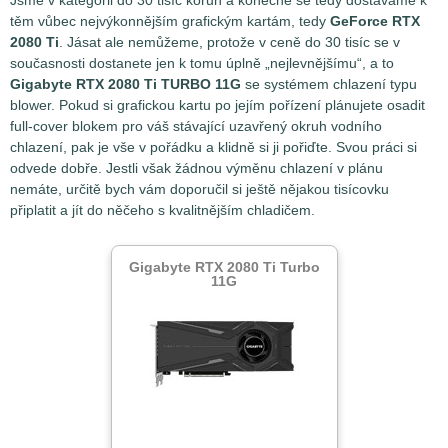
těm vůbec nejvýkonnějším grafickým kartám, tedy
GeForce RTX
2080 Ti
. Jásat ale nemůžeme, protože v ceně do 30 tisíc se v
současnosti dostanete jen k tomu úplně „nejlevnějšímu“, a to
Gigabyte RTX 2080 Ti TURBO 11G
se systémem chlazení typu
blower. Pokud si grafickou kartu po jejím pořízení plánujete osadit
full-cover blokem pro váš stávající uzavřený okruh vodního
chlazení, pak je vše v pořádku a klidně si ji pořiďte. Svou práci si
odvede dobře. Jestli však žádnou výměnu chlazení v plánu
nemáte, určitě bych vám doporučil si ještě nějakou tisícovku
připlatit a jít do něčeho s kvalitnějším chladičem.
Gigabyte RTX 2080 Ti Turbo
11G