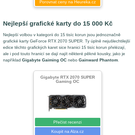
Porovnat ceny na Heureka.cz
Nejlepší grafické karty do 15 000 Kč
Nejlepší volbou v kategorii do 15 tisíc korun jsou jednoznačně
grafické karty GeForce RTX 2070 SUPER. Ty úplně nejušlechtilejší
edice těchto grafických karet sice hranici 15 tisíc korun přelézají,
ale i pod touto hranicí se dají najít některé pěkné kousky, jako je
například
Gigabyte Gaiming OC
nebo
Gainward Phantom
.
Gigabyte RTX 2070 SUPER
Gaming OC
Přečíst recenzi
Koupit na Alza.cz