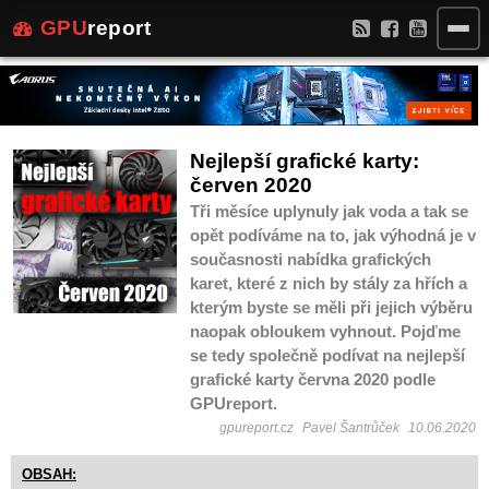
GPU
report
Nejlepší grafické karty:
červen 2020
Tři měsíce uplynuly jak voda a tak se
opět podíváme na to, jak výhodná je v
současnosti nabídka grafických
karet, které z nich by stály za hřích a
kterým byste se měli při jejich výběru
naopak obloukem vyhnout. Pojďme
se tedy společně podívat na nejlepší
grafické karty června 2020 podle
GPUreport.
gpureport.cz
Pavel Šantrůček
10.06.2020
OBSAH: