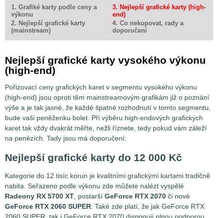
1. Grafiké karty podle ceny a
3. Nejlepší grafické karty (high-
výkonu
end)
2. Nejlepší grafické karty
4. Co nekupovat, rady a
(mainstream)
doporučení
Nejlepší grafické karty vysokého výkonu
(high-end)
Pořizovací ceny grafických karet v segmentu vysokého výkonu
(high-end) jsou oproti těm mainstreamovým grafikám již o poznání
výše a je tak jasné, že každé špatné rozhodnutí v tomto segmentu,
bude vaši peněženku bolet. Při výběru high-endových grafických
karet tak vždy dvakrát měřte, nežli říznete, tedy pokud vám záleží
na penězích. Tady jsou má doporučení:
Nejlepší grafické karty do 12 000 Kč
Kategorie do 12 tisíc korun je kvalitními grafickými kartami tradičně
nabita. Seřazeno podle výkonu zde můžete nalézt vyspělé
Radeony RX 5700 XT
, postarší
GeForce RTX 2070
či nové
GeForce RTX 2060 SUPER
. Také zde platí, že jak GeForce RTX
2060 SUPER, tak i GeForce RTX 2070 disponují plnou podporou