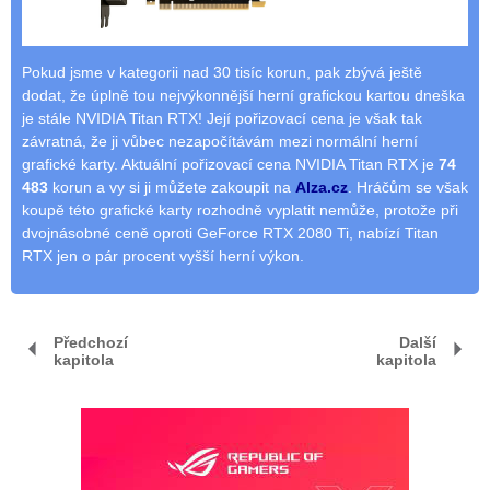
Pokud jsme v kategorii nad 30 tisíc korun, pak zbývá ještě
dodat, že úplně tou nejvýkonnější herní grafickou kartou dneška
je stále NVIDIA Titan RTX! Její pořizovací cena je však tak
závratná, že ji vůbec nezapočítávám mezi normální herní
grafické karty. Aktuální pořizovací cena NVIDIA Titan RTX je
74
483
korun a vy si ji můžete zakoupit na
Alza.cz
. Hráčům se však
koupě této grafické karty rozhodně vyplatit nemůže, protože při
dvojnásobné ceně oproti GeForce RTX 2080 Ti, nabízí Titan
RTX jen o pár procent vyšší herní výkon.
Předchozí
Další
kapitola
kapitola