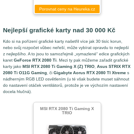
Porovnat ceny na Heureka.cz
Nejlepší grafické karty nad 30 000 Kč
Kdo si na pořízení grafické karty našetřil více jak 30 tisíc korun,
nebo svůj rozpočet vůbec neřeší, může vybírat opravdu to nejlepší
z nejlepšího. A to jsou to samozřejmě „vymazlené“ edice grafických
karet
GeForce RTX 2080 Ti
. Mezi ty pak můžeme zařadit grafické
karty jako
MSI RTX 2080 Ti Gaming X (Z) TRIO
,
Asus STRIX RTX
2080 Ti O11G Gaming
, či
Gigabyte Aorus RTX 2080 TI Xtreme
s
nádherným RGB LED osvětlením (u té však budete muset sáhnout
do nastavení otáček ventilátorů, protože je ve výchozím nastavení
docela hlučná).
MSI RTX 2080 Ti Gaming X
TRIO