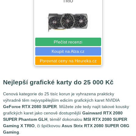
TRIO
Přečíst recenzi
Koupit na Alza.cz
Porovnat ceny na Heureka.cz
Nejlepší grafické karty do 25 000 Kč
Cenová kategorie do 25 tisíc korun je vyhrazena prakticky
výhradně těm nejvyspělejším edicím grafických karet NVIDIA
GeForce RTX 2080 SUPER
. Můžete zde tedy najít takové kousky
grafických karet jako cenově dostupnější
Gainward RTX 2080
SUPER Phantom GLH
, téměř dokonalou
MSI RTX 2080 SUPER
Gaming X TRIO
, či špičkovou
Asus Strix RTX 2080 SUPER O8G
Gaming
.