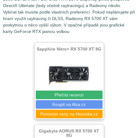
DirectX Ultimate (tedy včetně raytracingu) a Radeony nikoliv.
Vybírat tak musíte podle vlastních preferencí. Pokud neplánujete při
hraní využít raytracing či DLSS, Radeony RX 5700 XT vám
poskytnou o něco vyšší výkon. V opačné případě jsou grafické
karty GeForce RTX jasnou volbou.
Sapphire Nitro+ RX 5700 XT 8G
Přečíst recenzi
Koupit na Alza.cz
Porovnat ceny na Heureka.cz
Gigabyte AORUS RX 5700 XT
8G