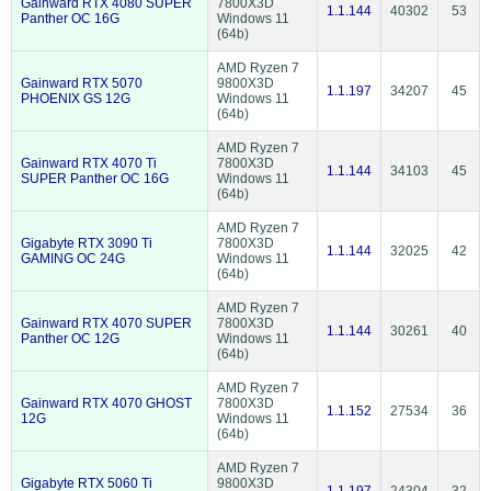
Gainward RTX 4080 SUPER
7800X3D
1.1.144
40302
53
Panther OC 16G
Windows 11
(64b)
AMD Ryzen 7
Gainward RTX 5070
9800X3D
1.1.197
34207
45
PHOENIX GS 12G
Windows 11
(64b)
AMD Ryzen 7
Gainward RTX 4070 Ti
7800X3D
1.1.144
34103
45
SUPER Panther OC 16G
Windows 11
(64b)
AMD Ryzen 7
Gigabyte RTX 3090 Ti
7800X3D
1.1.144
32025
42
GAMING OC 24G
Windows 11
(64b)
AMD Ryzen 7
Gainward RTX 4070 SUPER
7800X3D
1.1.144
30261
40
Panther OC 12G
Windows 11
(64b)
AMD Ryzen 7
Gainward RTX 4070 GHOST
7800X3D
1.1.152
27534
36
12G
Windows 11
(64b)
AMD Ryzen 7
Gigabyte RTX 5060 Ti
9800X3D