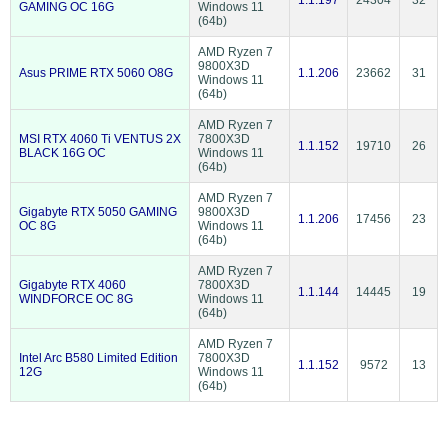
1.1.197
24304
32
GAMING OC 16G
Windows 11
(64b)
AMD Ryzen 7
9800X3D
Asus PRIME RTX 5060 O8G
1.1.206
23662
31
Windows 11
(64b)
AMD Ryzen 7
MSI RTX 4060 Ti VENTUS 2X
7800X3D
1.1.152
19710
26
BLACK 16G OC
Windows 11
(64b)
AMD Ryzen 7
Gigabyte RTX 5050 GAMING
9800X3D
1.1.206
17456
23
OC 8G
Windows 11
(64b)
AMD Ryzen 7
Gigabyte RTX 4060
7800X3D
1.1.144
14445
19
WINDFORCE OC 8G
Windows 11
(64b)
AMD Ryzen 7
Intel Arc B580 Limited Edition
7800X3D
1.1.152
9572
13
12G
Windows 11
(64b)