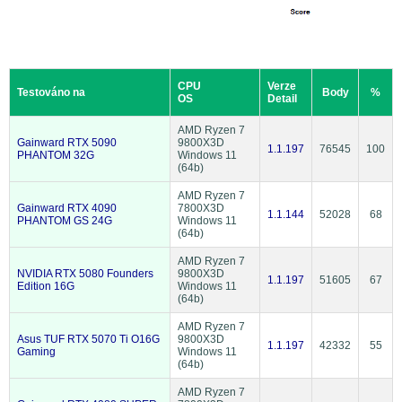
CPU
Verze
Testováno na
Body
%
OS
Detail
AMD Ryzen 7
Gainward RTX 5090
9800X3D
1.1.197
76545
100
PHANTOM 32G
Windows 11
(64b)
AMD Ryzen 7
Gainward RTX 4090
7800X3D
1.1.144
52028
68
PHANTOM GS 24G
Windows 11
(64b)
AMD Ryzen 7
NVIDIA RTX 5080 Founders
9800X3D
1.1.197
51605
67
Edition 16G
Windows 11
(64b)
AMD Ryzen 7
Asus TUF RTX 5070 Ti O16G
9800X3D
1.1.197
42332
55
Gaming
Windows 11
(64b)
AMD Ryzen 7