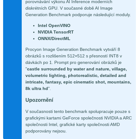
porovnávání výkonu AI Inference moderních
diskrétních GPU. V současné době AI Image
Generation Benchmark podporuje následující moduly.
Intel OpenVINO
NVIDIA TensorRT
ONNX/DirectML
Procyon Image Generation Benchmark vytváří 8
obrázků s rozlišením 512×512 s přesností INT8 v
dávkách po 1. Prompt pro generování obrázků je
"
castle surrounded by water and nature, village,
volumetric lighting, photorealistic, detailed and
intricate, fantasy, epic cinematic shot, mountains,
8k ultra hd
".
Upozornění
V současnosti tento benchmark spolupracuje pouze s
grafickými kartami GeForce společnosti NVIDIA a ARC
společnosti Intel, grafické karty společnosti AMD
podporovány nejsou.