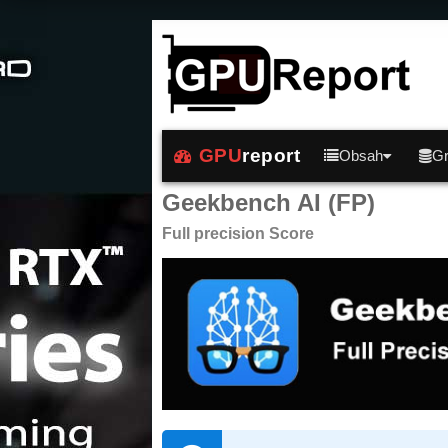
GPU
report
Obsah
Gr
Geekbench AI (FP)
Full precision Score