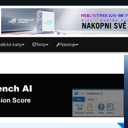
afické karty
Testy
Nástroje