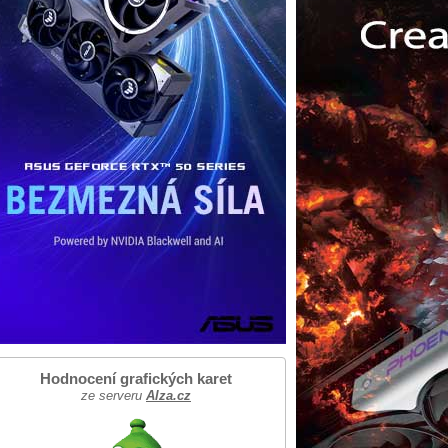
Hodnocení grafických karet
ze serveru
Alza.cz