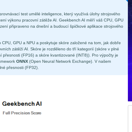
 srovnávací test umělé inteligence, který využívá úlohy strojového
cení výkonu pracovní zátěže AI. Geekbench AI měří váš CPU, GPU
ařízení připraveno na dnešní a budoucí špičkové aplikace strojového
 CPU, GPU a NPU a poskytuje skóre založené na tom, jak dobře
ních zátěží AI. Skóre je rozděleno do tří kategorií (skóre v plné
ní přesnosti (FP16) a skóre kvantizované (INT8)). Pro výpočty je
ramework
ONNX
(Open Neural Network Exchange). V našem
né přesnosti (FP32).