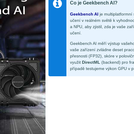
Co je Geekbench AI?
Geekbench AI
je multiplatformní
učení v reálném světě k vyhodno
a NPU, aby zjistil, zda je vaše z
učení.
Geekbench AI měří výstup vašeho
vaše zařízení zvládne deset pracov
přesnosti (FP32), skóre v polovič
využit
DirectML
(backend) pro f
případě testujeme výkon GPU v pl