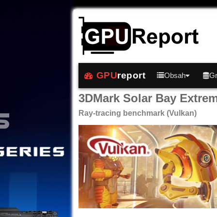
GPU
report
Obsah
Gr
3DMark Solar Bay Extrem
Ray-tracing benchmark (Vulkan)