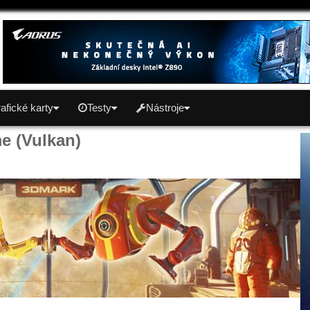
afické karty
Testy
Nástroje
e (Vulkan)