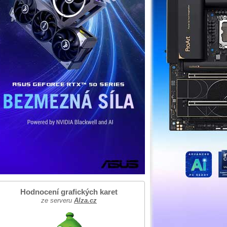
Hodnocení grafických karet
ze serveru
Alza.cz