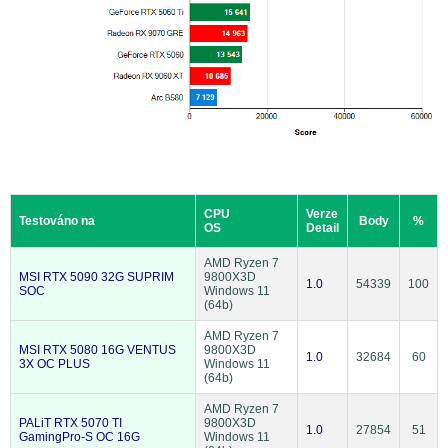
CPU
Verze
Testováno na
Body
%
OS
Detail
AMD Ryzen 7
MSI RTX 5090 32G SUPRIM
9800X3D
1.0
54339
100
SOC
Windows 11
(64b)
AMD Ryzen 7
MSI RTX 5080 16G VENTUS
9800X3D
1.0
32684
60
3X OC PLUS
Windows 11
(64b)
AMD Ryzen 7
PALiT RTX 5070 TI
9800X3D
1.0
27854
51
GamingPro-S OC 16G
Windows 11