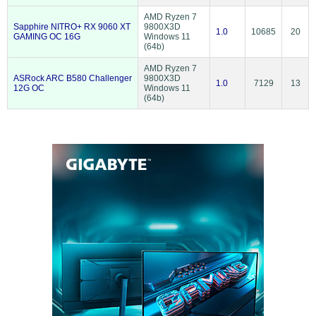
AMD Ryzen 7
Sapphire NITRO+ RX 9060 XT
9800X3D
1.0
10685
20
GAMING OC 16G
Windows 11
(64b)
AMD Ryzen 7
ASRock ARC B580 Challenger
9800X3D
1.0
7129
13
12G OC
Windows 11
(64b)