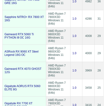
1.0
4982
36
GRE 16G
Windows 11
(64b)
AMD Ryzen 7
Sapphire NITRO+ RX 7800 XT
7800X3D
1.0
4286
31
16G
Windows 11
(64b)
AMD Ryzen 7
Gainward RTX 5060 Ti
9800X3D
1.0
4008
29
PYTHON III OC 16G
Windows 11
(64b)
AMD Ryzen 7
ASRock RX 9060 XT Steel
9800X3D
1.0
4000
29
Legend 16G OC
Windows 11
(64b)
AMD Ryzen 7
Gainward RTX 4070 GHOST
7800X3D
1.0
3969
28
12G
Windows 11
(64b)
AMD Ryzen 7
Gigabyte AORUS RTX 5060
9800X3D
1.0
3458
25
ELITE 8G
Windows 11
(64b)
AMD Ryzen 7
Gigabyte RX 7700 XT
7800X3D
1.0
3416
24