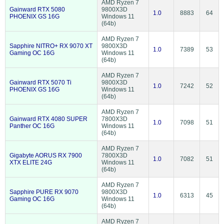
AMD Ryzen 7
Gainward RTX 5080
9800X3D
1.0
8883
64
PHOENIX GS 16G
Windows 11
(64b)
AMD Ryzen 7
Sapphire NITRO+ RX 9070 XT
9800X3D
1.0
7389
53
Gaming OC 16G
Windows 11
(64b)
AMD Ryzen 7
Gainward RTX 5070 Ti
9800X3D
1.0
7242
52
PHOENIX GS 16G
Windows 11
(64b)
AMD Ryzen 7
Gainward RTX 4080 SUPER
7800X3D
1.0
7098
51
Panther OC 16G
Windows 11
(64b)
AMD Ryzen 7
Gigabyte AORUS RX 7900
7800X3D
1.0
7082
51
XTX ELITE 24G
Windows 11
(64b)
AMD Ryzen 7
Sapphire PURE RX 9070
9800X3D
1.0
6313
45
Gaming OC 16G
Windows 11
(64b)
AMD Ryzen 7