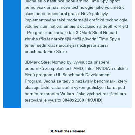
Jedná se o nástupce populárního Time Spy, oproti
němu však přináší nové technologie, jako volumetric
skies nebo procedural grass. Nově pak byly
implementovány také modernější grafické technologie
volume illumination, ambient occlusion a depth-of-field
. Pro grafickou kartu je tak 3DMark Steel Nomad
zhruba třikrát náročnější nežli původní Time Spy a
téměř sedmkrát náročnější nežli ještě starší
benchmark Fire Strike.
3DMark Steel Nomad byl vyvinut za přispění
odborníků ze společností AMD, Intel, NVIDIA a dalších
členů programu UL Benchmark Development
Program. Jedná se tedy o nezávislý benchmark, který
ukazuje čistě rasterizační výkon grafických karet pod
herním rozhraním
Vulkan
. Jako výchozí rozlišení pro
testování je využito
3840x2160
(4KUHD).