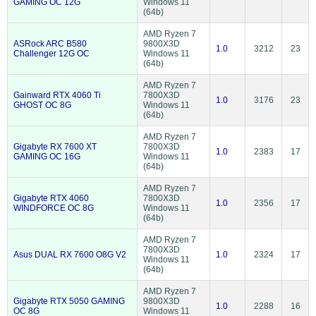
GAMING OC 12G
Windows 11
(64b)
AMD Ryzen 7
ASRock ARC B580
9800X3D
1.0
3212
23
Challenger 12G OC
Windows 11
(64b)
AMD Ryzen 7
Gainward RTX 4060 Ti
7800X3D
1.0
3176
23
GHOST OC 8G
Windows 11
(64b)
AMD Ryzen 7
Gigabyte RX 7600 XT
7800X3D
1.0
2383
17
GAMING OC 16G
Windows 11
(64b)
AMD Ryzen 7
Gigabyte RTX 4060
7800X3D
1.0
2356
17
WINDFORCE OC 8G
Windows 11
(64b)
AMD Ryzen 7
7800X3D
Asus DUAL RX 7600 O8G V2
1.0
2324
17
Windows 11
(64b)
AMD Ryzen 7
Gigabyte RTX 5050 GAMING
9800X3D
1.0
2288
16
OC 8G
Windows 11