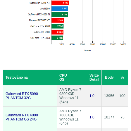
CPU
Verze
Testováno na
Body
%
OS
Detail
AMD Ryzen 7
Gainward RTX 5090
9800X3D
1.0
13956
100
PHANTOM 32G
Windows 11
(64b)
AMD Ryzen 7
Gainward RTX 4090
7800X3D
1.0
10177
73
PHANTOM GS 24G
Windows 11
(64b)