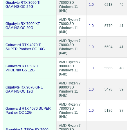
Gigabyte RTX 3090 Ti
7800X3D
1.0
6213
45
GAMING OC 24G
Windows 11
(64b)
AMD Ryzen 7
Gigabyte RX 7900 XT
7800X3D
1.0
5779
41
GAMING OC 20G
Windows 11
(64b)
AMD Ryzen 7
Gainward RTX 4070 Ti
7800X3D
1.0
5694
41
SUPER Panther OC 16G
Windows 11
(64b)
AMD Ryzen 7
Gainward RTX 5070
9800X3D
1.0
5565
40
PHOENIX GS 12G
Windows 11
(64b)
AMD Ryzen 7
Gigabyte RX 9070 GRE
9800X3D
1.0
5478
39
GAMING OC 12G
Windows 11
(64b)
AMD Ryzen 7
Gainward RTX 4070 SUPER
7800X3D
1.0
5186
37
Panther OC 12G
Windows 11
(64b)
AMD Ryzen 7
Sapphire NITRO+ RX 7900
7800X3D