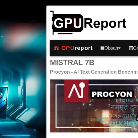
GPU
report
Obsah
Gr
MISTRAL 7B
Procyon - AI Text Generation Benchm