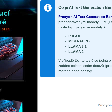
Co je AI Text Generation B
Procyon AI Text Generation B
předpřipravenými modely LLM (La
následující jazykové modely AI:
PHI 3.5
MISTRAL 7B
LLAMA 3.1
LLAMA 2
V případě těchto testů se jedná 
zadáno celkem sedm dotazů (promp
měřena doba odezvy.