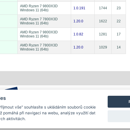
AMD Ryzen 7 9800X3D
1.0.191
1744
23
Windows 11 (64b)
AMD Ryzen 7 7800X3D
1.20.0
1622
22
Windows 11 (64b)
AMD Ryzen 7 9800X3D
1.0.82
1281
17
Windows 11 (64b)
AMD Ryzen 7 7800X3D
1.20.0
1029
14
Windows 11 (64b)
ies
"Přijmout vše" souhlasíte s ukládáním souborů cookie
ož pomáhá při navigaci na webu, analýze využití dat
ch aktivitách.
Copyright (c) 2026 InfoTrade Powered by ASP.NET & MS SQL Server