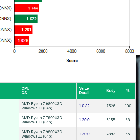
CPU
Verze
Body
%
OS
Detail
AMD Ryzen 7 9800X3D
1.0.82
7526
100
Windows 11 (64b)
AMD Ryzen 7 7800X3D
1.20.0
5155
68
Windows 11 (64b)
AMD Ryzen 7 9800X3D
1.20.0
4892
65
Windows 11 (64b)