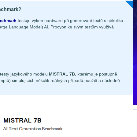
enchmark?
enchmark
testuje výkon hardware při generování textů s několika
rge Language Model) AI. Procyon ke svým testům využívá
o testy jazykového modelu
MISTRAL 7B
, kterému je postupně
tů) simulujících několik reálných případů použití a následně