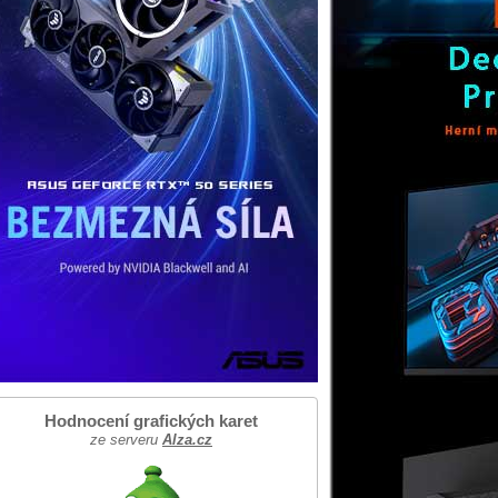
Hodnocení grafických karet
ze serveru
Alza.cz