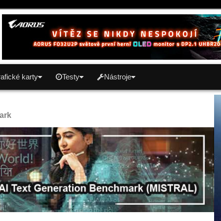
afické karty
Testy
Nástroje
ark