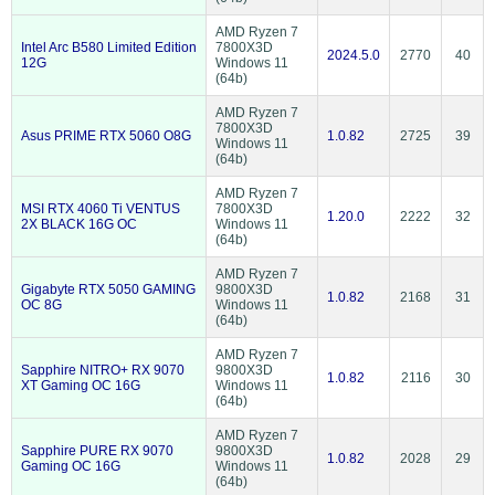
AMD Ryzen 7
Intel Arc B580 Limited Edition
7800X3D
2024.5.0
2770
40
12G
Windows 11
(64b)
AMD Ryzen 7
7800X3D
Asus PRIME RTX 5060 O8G
1.0.82
2725
39
Windows 11
(64b)
AMD Ryzen 7
MSI RTX 4060 Ti VENTUS
7800X3D
1.20.0
2222
32
2X BLACK 16G OC
Windows 11
(64b)
AMD Ryzen 7
Gigabyte RTX 5050 GAMING
9800X3D
1.0.82
2168
31
OC 8G
Windows 11
(64b)
AMD Ryzen 7
Sapphire NITRO+ RX 9070
9800X3D
1.0.82
2116
30
XT Gaming OC 16G
Windows 11
(64b)
AMD Ryzen 7
Sapphire PURE RX 9070
9800X3D
1.0.82
2028
29
Gaming OC 16G
Windows 11
(64b)