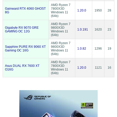
AMD Ryzen 7
Gainward RTX 4060 GHOST
7800X3D
1.20.0
1950
28
8G
Windows 11
(64b)
AMD Ryzen 7
Gigabyte RX 9070 GRE
9800X3D
1.0.191
1620
23
GAMING OC 12G
Windows 11
(64b)
AMD Ryzen 7
Sapphire PURE RX 9060 XT
9800X3D
1.0.82
1296
19
Gaming OC 16G
Windows 11
(64b)
AMD Ryzen 7
Asus DUAL RX 7600 XT
7800X3D
1.20.0
1121
16
O16G
Windows 11
(64b)