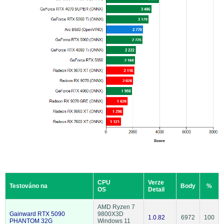
CPU
Verze
Testováno na
Body
%
OS
Detail
AMD Ryzen 7
Gainward RTX 5090
9800X3D
1.0.82
6972
100
PHANTOM 32G
Windows 11