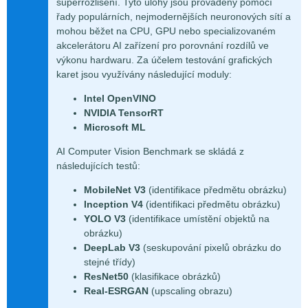
superrozlišení. Tyto úlohy jsou prováděny pomocí
řady populárních, nejmodernějších neuronových sítí a
mohou běžet na CPU, GPU nebo specializovaném
akcelerátoru AI zařízení pro porovnání rozdílů ve
výkonu hardwaru. Za účelem testování grafických
karet jsou využívány následující moduly:
Intel OpenVINO
NVIDIA TensorRT
Microsoft ML
AI Computer Vision Benchmark se skládá z
následujících testů:
MobileNet V3
(identifikace předmětu obrázku)
Inception V4
(identifikaci předmětu obrázku)
YOLO V3
(identifikace umístění objektů na
obrázku)
DeepLab V3
(seskupování pixelů obrázku do
stejné třídy)
ResNet50
(klasifikace obrázků)
Real-ESRGAN
(upscaling obrazu)