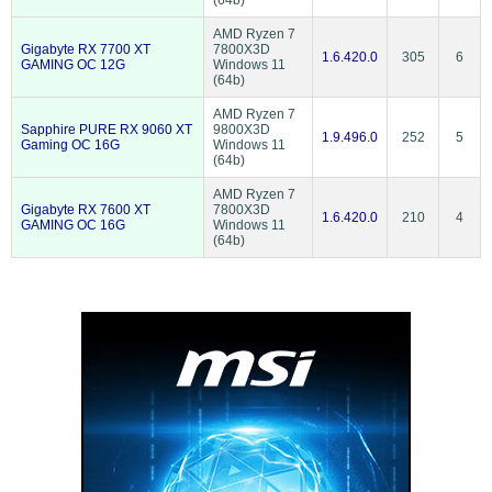
AMD Ryzen 7
Gigabyte RX 7700 XT
7800X3D
1.6.420.0
305
6
GAMING OC 12G
Windows 11
(64b)
AMD Ryzen 7
Sapphire PURE RX 9060 XT
9800X3D
1.9.496.0
252
5
Gaming OC 16G
Windows 11
(64b)
AMD Ryzen 7
Gigabyte RX 7600 XT
7800X3D
1.6.420.0
210
4
GAMING OC 16G
Windows 11
(64b)