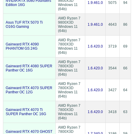
NVIDIA RTX 5080 Founders
9800X3D
1.9.461.0
5075
94
Edition 16G
Windows 11
(64b)
AMD Ryzen 7
Asus TUF RTX 5070 Ti
9800X3D
1.9.461.0
4643
86
O16G Gaming
Windows 11
(64b)
AMD Ryzen 7
Gainward RTX 4090
7800X3D
1.6.420.0
3719
69
PHANTOM GS 24G
Windows 11
(64b)
AMD Ryzen 7
Gainward RTX 4080 SUPER
7800X3D
1.6.420.0
3544
66
Panther OC 16G
Windows 11
(64b)
AMD Ryzen 7
Gainward RTX 4070 SUPER
7800X3D
1.6.420.0
3427
64
Panther OC 12G
Windows 11
(64b)
AMD Ryzen 7
Gainward RTX 4070 Ti
7800X3D
1.6.420.0
3418
63
SUPER Panther OC 16G
Windows 11
(64b)
AMD Ryzen 7
Gainward RTX 4070 GHOST
7800X3D
1.7.340.0
3186
59