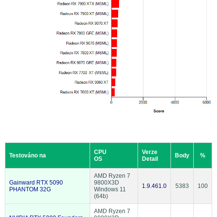
CPU
Verze
Testováno na
Body
%
OS
Detail
AMD Ryzen 7
Gainward RTX 5090
9800X3D
1.9.461.0
5383
100
PHANTOM 32G
Windows 11
(64b)
AMD Ryzen 7