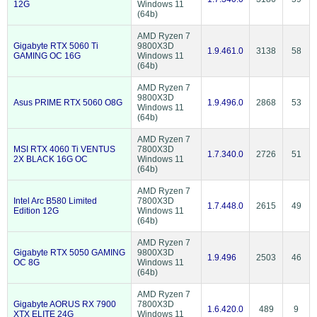
12G
Windows 11
(64b)
AMD Ryzen 7
Gigabyte RTX 5060 Ti
9800X3D
1.9.461.0
3138
58
GAMING OC 16G
Windows 11
(64b)
AMD Ryzen 7
9800X3D
Asus PRIME RTX 5060 O8G
1.9.496.0
2868
53
Windows 11
(64b)
AMD Ryzen 7
MSI RTX 4060 Ti VENTUS
7800X3D
1.7.340.0
2726
51
2X BLACK 16G OC
Windows 11
(64b)
AMD Ryzen 7
Intel Arc B580 Limited
7800X3D
1.7.448.0
2615
49
Edition 12G
Windows 11
(64b)
AMD Ryzen 7
Gigabyte RTX 5050 GAMING
9800X3D
1.9.496
2503
46
OC 8G
Windows 11
(64b)
AMD Ryzen 7
Gigabyte AORUS RX 7900
7800X3D
1.6.420.0
489
9
XTX ELITE 24G
Windows 11