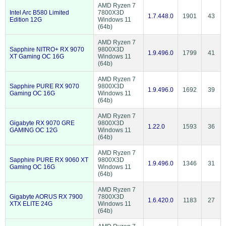
AMD Ryzen 7
Intel Arc B580 Limited
7800X3D
1.7.448.0
1901
43
Edition 12G
Windows 11
(64b)
AMD Ryzen 7
Sapphire NITRO+ RX 9070
9800X3D
1.9.496.0
1799
41
XT Gaming OC 16G
Windows 11
(64b)
AMD Ryzen 7
Sapphire PURE RX 9070
9800X3D
1.9.496.0
1692
39
Gaming OC 16G
Windows 11
(64b)
AMD Ryzen 7
Gigabyte RX 9070 GRE
9800X3D
1.22.0
1593
36
GAMING OC 12G
Windows 11
(64b)
AMD Ryzen 7
Sapphire PURE RX 9060 XT
9800X3D
1.9.496.0
1346
31
Gaming OC 16G
Windows 11
(64b)
AMD Ryzen 7
Gigabyte AORUS RX 7900
7800X3D
1.6.420.0
1183
27
XTX ELITE 24G
Windows 11
(64b)