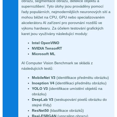
obrazu, segmentace obrazu, detekce objektů a
superrozlišení. Tyto úlohy jsou prováděny pomocí
řady populárních, nejmodernějších neuronových sítí a
mohou běžet na CPU, GPU nebo specializovaném
akcelerátoru AI zařízení pro porovnání rozdílů ve
výkonu hardwaru. Za účelem testování grafických
karet jsou využívány následující moduly:
Intel OpenVINO
NVIDIA TensorRT
Microsoft ML
AI Computer Vision Benchmark se skládá z
následujících testů:
MobileNet V3
(identifikace předmětu obrázku)
Inception V4
(identifikaci předmětu obrázku)
YOLO V3
(identifikace umístění objektů na
obrázku)
DeepLab V3
(seskupování pixelů obrázku do
stejné třídy)
ResNet50
(klasifikace obrázků)
Real-ESRGAN
(upscaling obrazu)