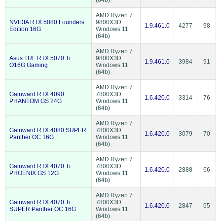
(64b)
AMD Ryzen 7
NVIDIA RTX 5080 Founders
9800X3D
1.9.461.0
4277
98
Edition 16G
Windows 11
(64b)
AMD Ryzen 7
Asus TUF RTX 5070 Ti
9800X3D
1.9.461.0
3984
91
O16G Gaming
Windows 11
(64b)
AMD Ryzen 7
Gainward RTX 4090
7800X3D
1.6.420.0
3314
76
PHANTOM GS 24G
Windows 11
(64b)
AMD Ryzen 7
Gainward RTX 4080 SUPER
7800X3D
1.6.420.0
3079
70
Panther OC 16G
Windows 11
(64b)
AMD Ryzen 7
Gainward RTX 4070 Ti
7800X3D
1.6.420.0
2888
66
PHOENIX GS 12G
Windows 11
(64b)
AMD Ryzen 7
Gainward RTX 4070 Ti
7800X3D
1.6.420.0
2847
65
SUPER Panther OC 16G
Windows 11
(64b)