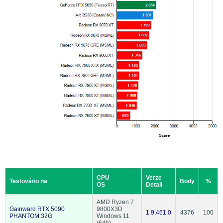
CPU
Verze
Testováno na
Body
%
OS
Detail
AMD Ryzen 7
Gainward RTX 5090
9800X3D
1.9.461.0
4376
100
PHANTOM 32G
Windows 11