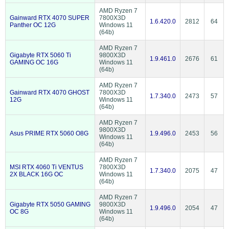
AMD Ryzen 7
Gainward RTX 4070 SUPER
7800X3D
1.6.420.0
2812
64
Panther OC 12G
Windows 11
(64b)
AMD Ryzen 7
Gigabyte RTX 5060 Ti
9800X3D
1.9.461.0
2676
61
GAMING OC 16G
Windows 11
(64b)
AMD Ryzen 7
Gainward RTX 4070 GHOST
7800X3D
1.7.340.0
2473
57
12G
Windows 11
(64b)
AMD Ryzen 7
9800X3D
Asus PRIME RTX 5060 O8G
1.9.496.0
2453
56
Windows 11
(64b)
AMD Ryzen 7
MSI RTX 4060 Ti VENTUS
7800X3D
1.7.340.0
2075
47
2X BLACK 16G OC
Windows 11
(64b)
AMD Ryzen 7
Gigabyte RTX 5050 GAMING
9800X3D
1.9.496.0
2054
47
OC 8G
Windows 11
(64b)